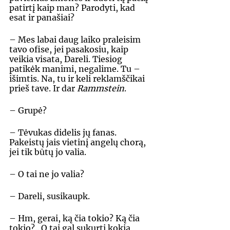
patirtį kaip man? Parodyti, kad 
esat ir panašiai? 
– Mes labai daug laiko praleisim 
tavo ofise, jei pasakosiu, kaip 
veikia visata, Dareli. Tiesiog 
patikėk manimi, negalime. Tu – 
išimtis. Na, tu ir keli reklamščikai 
prieš tave. Ir dar 
Rammstein
. 
– Grupė? 
– Tėvukas didelis jų fanas. 
Pakeistų jais vietinį angelų chorą, 
jei tik būtų jo valia. 
– O tai ne jo valia? 
– Dareli, susikaupk. 
– Hm, gerai, ką čia tokio? Ką čia 
tokio?.. O tai gal sukurti kokią 