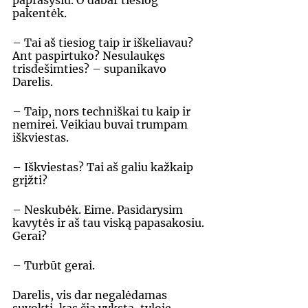
paprašysiu. O dabar tiesiog 
pakentėk. 
– Tai aš tiesiog taip ir iškeliavau? 
Ant paspirtuko? Nesulaukęs 
trisdešimties? – supanikavo 
Darelis. 
– Taip, nors techniškai tu kaip ir 
nemirei. Veikiau buvai trumpam 
iškviestas. 
– Iškviestas? Tai aš galiu kažkaip 
grįžti? 
– Neskubėk. Eime. Pasidarysim 
kavytės ir aš tau viską papasakosiu. 
Gerai? 
– Turbūt gerai. 
Darelis, vis dar negalėdamas 