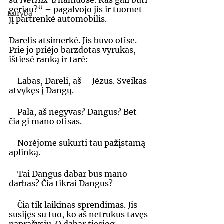
su 
Netflix’u 
namuose. Kas gali būti 
geriau?“ – pagalvojo jis ir tuomet 
Kūryba
jį partrenkė automobilis. 
Darelis atsimerkė. Jis buvo ofise. 
Prie jo priėjo barzdotas vyrukas, 
ištiesė ranką ir tarė: 
– Labas, Dareli, aš – Jėzus. Sveikas 
atvykęs į Dangų. 
– Pala, aš negyvas? Dangus? Bet 
čia gi mano ofisas. 
– Norėjome sukurti tau pažįstamą 
aplinką. 
– Tai Dangus dabar bus mano 
darbas? Čia tikrai Dangus? 
– Čia tik laikinas sprendimas. Jis 
susijęs su tuo, ko aš netrukus tavęs 