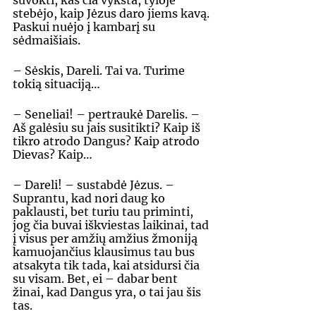
suvokti, kas čia vyksta, tyloje 
stebėjo, kaip Jėzus daro jiems kavą. 
Paskui nuėjo į kambarį su 
sėdmaišiais. 
– Sėskis, Dareli. Tai va. Turime 
tokią situaciją… 
– Seneliai! – pertraukė Darelis. – 
Aš galėsiu su jais susitikti? Kaip iš 
tikro atrodo Dangus? Kaip atrodo 
Dievas? Kaip… 
– Dareli! – sustabdė Jėzus. – 
Suprantu, kad nori daug ko 
paklausti, bet turiu tau priminti, 
jog čia buvai iškviestas laikinai, tad 
į visus per amžių amžius žmoniją 
kamuojančius klausimus tau bus 
atsakyta tik tada, kai atsidursi čia 
su visam. Bet, ei – dabar bent 
žinai, kad Dangus yra, o tai jau šis 
tas. 