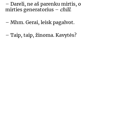
– Dareli, ne aš parenku mirtis, o 
mirties generatorius – 
chill
. 
– Mhm. Gerai, leisk pagalvot.
– Taip, taip, žinoma. Kavytės? 
– Ačiū, ne. 
Po valandėlės Darelis šovė mintį: 
– Gerai. O ką, jei pažaistume su 
žmonių abejone ir užkurtume 
tokią kaip ir draudimo kampaniją: 
„Apsidrausk nuo pragaro“?
– Skamba gerai. Tęsk. 
– Galėtume padaryti kokį klipą 
apie tai, kad gyvenime draudiesi 
nuo visko, nors nežinai, ar tos 
nelaimės įvyks, tai, dėl visa ko, 