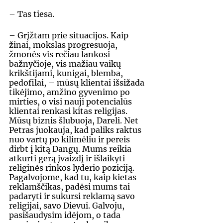
– Tas tiesa. 
– Grįžtam prie situacijos. Kaip 
žinai, mokslas progresuoja, 
žmonės vis rečiau lankosi 
bažnyčioje, vis mažiau vaikų 
krikštijami, kunigai, blemba, 
pedofilai, – mūsų klientai išsižada 
tikėjimo, amžino gyvenimo po 
mirties, o visi nauji potencialūs 
klientai renkasi kitas religijas. 
Mūsų biznis šlubuoja, Dareli. Net 
Petras juokauja, kad paliks raktus 
nuo vartų po kilimėliu ir pereis 
dirbt į kitą Dangų. Mums reikia 
atkurti gerą įvaizdį ir išlaikyti 
religinės rinkos lyderio poziciją. 
Pagalvojome, kad tu, kaip kietas 
reklamščikas, padėsi mums tai 
padaryti ir sukursi reklamą savo 
religijai, savo Dievui. Galvoju, 
pasišaudysim idėjom, o tada 