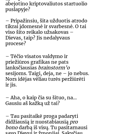
abejotino kriptovaliutos startuolio 
puslapyje?
– Pripažinsiu, šita užduotis atrodo 
tikrai įdomesnė ir svarbesnė. O tai 
viso šito reikalo užsakovas – 
Dievas, taip? Jis nedalyvaus 
procese? 
– Tėčio visatos valdymo ir 
priežiūros grafikas ne pats 
lanksčiausias 
brainstorm’o 
sesijoms. Taigi, deja, ne – jo nebus. 
Nors idėjas vėliau turės peržiūrėti 
ir jis. 
– Aha, o kaip čia su šituo, na… 
Gausiu aš kažką už tai? 
– Tau pasitaikė proga padaryti 
didžiausią ir nuostabiausią 
pro 
bono 
darbą iš visų. Tu pasitarnausi 
savo Dievui ir žmonijai. Sakyčiau, 