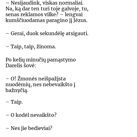
– Nesijaudink, viskas normaliai. 
Na, ką dar ten turi toje galvoje, tu, 
senas reklamos vilke? – lengvai 
kumščiuodamas paragino jį Jėzus. 
– Gerai, duok sekundėlę atsigauti. 
– Taip, taip, žinoma.
Po kelių minučių pamąstymo 
Darelis šovė: 
– O! Žmonės neišpažįsta 
nuodėmių, nes nebevaikšto į 
bažnyčią.
– Taip. 
– O kodėl nevaikšto? 
– Nes jie bedieviai?