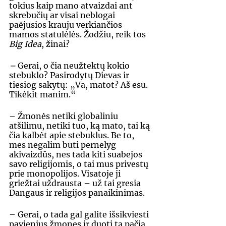
tokius kaip mano atvaizdai ant 
skrebučių ar visai neblogai 
paėjusios krauju verkiančios 
mamos statulėlės. Žodžiu, reik tos 
Big Idea
, žinai? 
– 
Gerai, o čia neužtektų kokio 
stebuklo? Pasirodytų Dievas ir 
tiesiog sakytų: „Va, matot? Aš esu. 
Tikėkit manim.“ 
– Žmonės netiki globaliniu 
atšilimu, netiki tuo, ką mato, tai ką 
čia kalbėt apie stebuklus. Be to, 
mes negalim būti pernelyg 
akivaizdūs, nes tada kiti suabejos 
savo religijomis, o tai mus privestų 
prie monopolijos. Visatoje ji 
griežtai uždrausta – už tai gresia 
Dangaus ir religijos panaikinimas. 
– Gerai, o tada gal galite išsikviesti 
pavienius žmones ir duoti tą pačią 