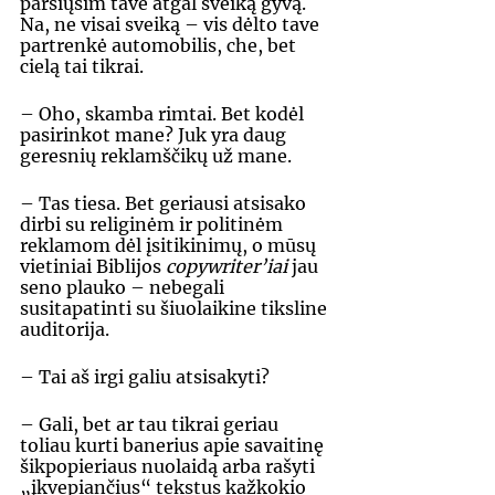
parsiųsim tave atgal sveiką gyvą. 
Na, ne visai sveiką – vis dėlto tave 
partrenkė automobilis, che, bet 
cielą tai tikrai. 
– Oho, skamba rimtai. Bet kodėl 
pasirinkot mane? Juk yra daug 
geresnių reklamščikų už mane. 
– Tas tiesa. Bet geriausi atsisako 
dirbi su religinėm ir politinėm 
reklamom dėl įsitikinimų, o mūsų 
vietiniai Biblijos 
copywriter’iai 
jau 
seno plauko – nebegali 
susitapatinti su šiuolaikine tiksline 
auditorija. 
– Tai aš irgi galiu atsisakyti? 
– Gali, bet ar tau tikrai geriau 
toliau kurti banerius apie savaitinę 
šikpopieriaus nuolaidą arba rašyti 
„įkvepiančius“ tekstus kažkokio 