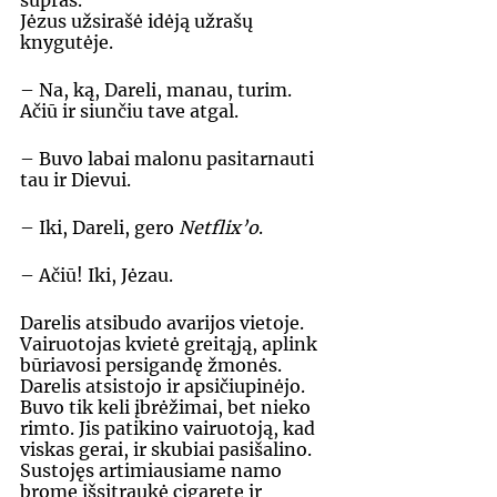
supras. 
Jėzus užsirašė idėją užrašų 
knygutėje. 
– Na, ką, Dareli, manau, turim. 
Ačiū ir siunčiu tave atgal. 
– Buvo labai malonu pasitarnauti 
tau ir Dievui. 
– Iki, Dareli, gero 
Netflix’o
. 
– Ačiū! Iki, Jėzau. 
Darelis atsibudo avarijos vietoje. 
Vairuotojas kvietė greitąją, aplink 
būriavosi persigandę žmonės. 
Darelis atsistojo ir apsičiupinėjo. 
Buvo tik keli įbrėžimai, bet nieko 
rimto. Jis patikino vairuotoją, kad 
viskas gerai, ir skubiai pasišalino. 
Sustojęs artimiausiame namo 
brome išsitraukė cigaretę ir 