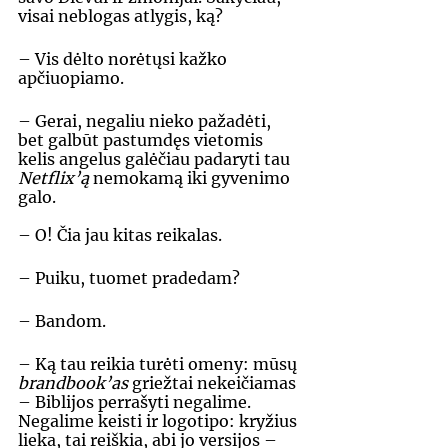
visai neblogas atlygis, ką? 
– Vis dėlto norėtųsi kažko 
apčiuopiamo. 
– Gerai, negaliu nieko pažadėti, 
bet galbūt pastumdęs vietomis 
kelis angelus galėčiau padaryti tau 
Netflix’ą 
nemokamą iki gyvenimo 
galo.
– O! Čia jau kitas reikalas. 
– Puiku, tuomet pradedam? 
– Bandom. 
– Ką tau reikia turėti omeny: mūsų 
brandbook’as 
griežtai nekeičiamas 
– Biblijos perrašyti negalime. 
Negalime keisti ir logotipo: kryžius 
lieka, tai reiškia, abi jo versijos – 