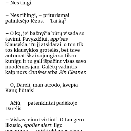
– Nes tingi. 
– Nes tiiiingi, – pritariamai 
palinksėjo Jėzus. – Tai ką? 
– O ką, jei bažnyčia būtų visada su 
tavimi. Pavyzdžiui, 
app’sas 
– 
klausykla. Tu jį atsidarai, o ten tik 
tos klausyklos grotelės, bet tave 
automatiškai sujungia su tikru 
kunigu ir tu gali išpažint visas savo 
nuodėmes jam. Galėtų vadintis 
kaip nors 
Confess 
arba 
Sin Cleaner
. 
– O, Dareli, man atrodo, kvepia 
Kanų liūtais! 
– Ačiū, – patenkintai padėkojo 
Darelis.
– Viskas, einu tvirtinti. O tau gero 
likusio, 
spoiler alert
, ilgo 
gyvenimo, – mirkteldamas viena 