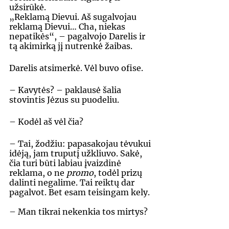
užsirūkė. 
„Reklamą Dievui. Aš sugalvojau 
reklamą Dievui… Cha, niekas 
nepatikės“, – pagalvojo Darelis ir 
tą akimirką jį nutrenkė žaibas. 
Darelis atsimerkė. Vėl buvo ofise. 
– Kavytės? – paklausė šalia 
stovintis Jėzus su puodeliu. 
– Kodėl aš vėl čia? 
– Tai, žodžiu: papasakojau tėvukui 
idėją, jam truputį užkliuvo. Sakė, 
čia turi būti labiau įvaizdinė 
reklama, o ne 
promo
, todėl prizų 
dalinti negalime. Tai reiktų dar 
pagalvot. Bet esam teisingam kely.
– Man tikrai nekenkia tos mirtys? 