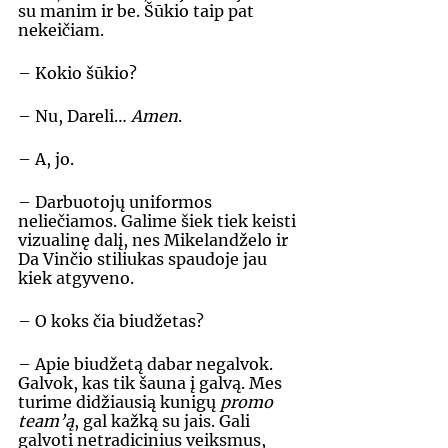
su manim ir be. Šūkio taip pat 
nekeičiam. 
– Kokio šūkio? 
– Nu, Dareli… 
Amen
. 
– A, jo. 
– Darbuotojų uniformos 
neliečiamos. Galime šiek tiek keisti 
vizualinę dalį, nes Mikelandželo ir 
Da Vinčio stiliukas spaudoje jau 
kiek atgyveno. 
– O koks čia biudžetas? 
– Apie biudžetą dabar negalvok. 
Galvok, kas tik šauna į galvą. Mes 
turime didžiausią kunigų 
promo 
team’ą
, gal kažką su jais. Gali 
galvoti netradicinius veiksmus, 