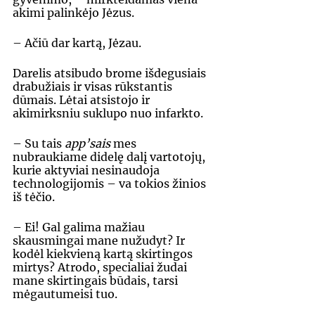
akimi palinkėjo Jėzus. 
– Ačiū dar kartą, Jėzau. 
Darelis atsibudo brome išdegusiais 
drabužiais ir visas rūkstantis 
dūmais. Lėtai atsistojo ir 
akimirksniu suklupo nuo infarkto. 
– Su tais 
app’sais 
mes 
nubraukiame didelę dalį vartotojų, 
kurie aktyviai nesinaudoja 
technologijomis – va tokios žinios 
iš tėčio. 
– Ei! Gal galima mažiau 
skausmingai mane nužudyt? Ir 
kodėl kiekvieną kartą skirtingos 
mirtys? Atrodo, specialiai žudai 
mane skirtingais būdais, tarsi 
mėgautumeisi tuo.