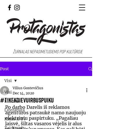
Žurnalas nepasimetusiems pop kultūroje
Post
Visi
Vilius Gostevičius
Visi
Dec 14, 2020
#TikekDievuIrBusPuiku
Kultūra
Po darbo Darelis iš reklamos 
Literatūra
agentūros patraukė namo naujuoju 
elektriniu paspirtuku. „Pagaliau 
Kinas ir TV
laisvė, šiltas vasaros vėjelis ir alus 
Žaidimai