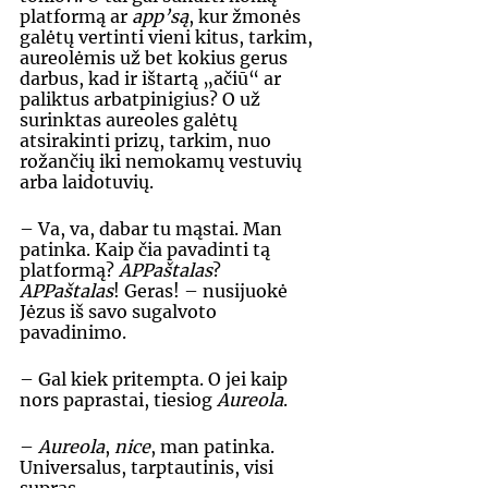
platformą ar 
app’są
, kur žmonės 
galėtų vertinti vieni kitus, tarkim, 
aureolėmis už bet kokius gerus 
darbus, kad ir ištartą „ačiū“ ar 
paliktus arbatpinigius? O už 
surinktas aureoles galėtų 
atsirakinti prizų, tarkim, nuo 
rožančių iki nemokamų vestuvių 
arba laidotuvių. 
– Va, va, dabar tu mąstai. Man 
patinka. Kaip čia pavadinti tą 
platformą? 
APPaštalas
? 
APPaštalas
! Geras! – nusijuokė 
Jėzus iš savo sugalvoto 
pavadinimo. 
– Gal kiek pritempta. O jei kaip 
nors paprastai, tiesiog 
Aureola
. 
– 
Aureola
, 
nice
, man patinka. 
Universalus, tarptautinis, visi 