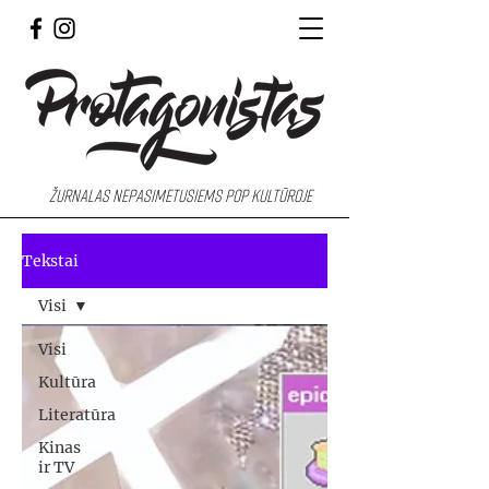
Žurnalas nepasimetusiems pop kultūroje
Tekstai
Visi
Visi
Kultūra
Literatūra
Kinas
ir TV