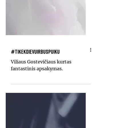
#TikekDievuIrBusPuiku
Viliaus Gostevičiaus kurtas
fantastinis apsakymas.