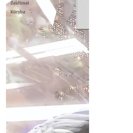
Žaidimai
Kūryba