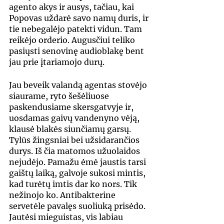
agento akys ir ausys, tačiau, kai 
Popovas uždarė savo namų duris, ir 
tie nebegalėjo patekti vidun. Tam 
reikėjo orderio. Augusčiui teliko 
pasiųsti senovinę audioblakę bent 
jau prie įtariamojo durų.
Jau beveik valandą agentas stovėjo 
siaurame, ryto šešėliuose 
paskendusiame skersgatvyje ir, 
uosdamas gaivų vandenyno vėją, 
klausė blakės siunčiamų garsų. 
Tylūs žingsniai bei užsidarančios 
durys. Iš čia matomos užuolaidos 
nejudėjo. Pamažu ėmė jaustis tarsi 
gaištų laiką, galvoje sukosi mintis, 
kad turėtų imtis dar ko nors. Tik 
nežinojo ko. Antibakterine 
servetėle pavalęs suoliuką prisėdo. 
Jautėsi mieguistas, vis labiau 