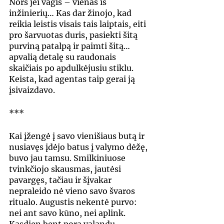
Nors jei vagis – vienas iš 
inžinierių… Kas dar žinojo, kad 
reikia leistis visais tais laiptais, eiti 
pro šarvuotas duris, pasiekti šitą 
purviną patalpą ir paimti šitą… 
apvalią detalę su raudonais 
skaičiais po apdulkėjusiu stiklu. 
Keista, kad agentas taip gerai ją 
įsivaizdavo.
***
Kai įžengė į savo vienišiaus butą ir 
nusiavęs įdėjo batus į valymo dėžę, 
buvo jau tamsu. Smilkiniuose 
tvinkčiojo skausmas, jautėsi 
pavargęs, tačiau ir šįvakar 
nepraleido nė vieno savo švaros 
ritualo. Augustis nekentė purvo: 
nei ant savo kūno, nei aplink. 