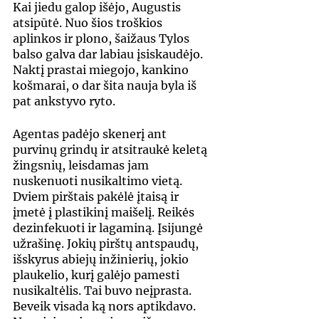
Kai jiedu galop išėjo, Augustis 
atsipūtė. Nuo šios troškios 
aplinkos ir plono, šaižaus Tylos 
balso galva dar labiau įsiskaudėjo. 
Naktį prastai miegojo, kankino 
košmarai, o dar šita nauja byla iš 
pat ankstyvo ryto.
Agentas padėjo skenerį ant 
purvinų grindų ir atsitraukė keletą 
žingsnių, leisdamas jam 
nuskenuoti nusikaltimo vietą. 
Dviem pirštais pakėlė įtaisą ir 
įmetė į plastikinį maišelį. Reikės 
dezinfekuoti ir lagaminą. Įsijungė 
užrašinę. Jokių pirštų antspaudų, 
išskyrus abiejų inžinierių, jokio 
plaukelio, kurį galėjo pamesti 
nusikaltėlis. Tai buvo neįprasta. 
Beveik visada ką nors aptikdavo. 