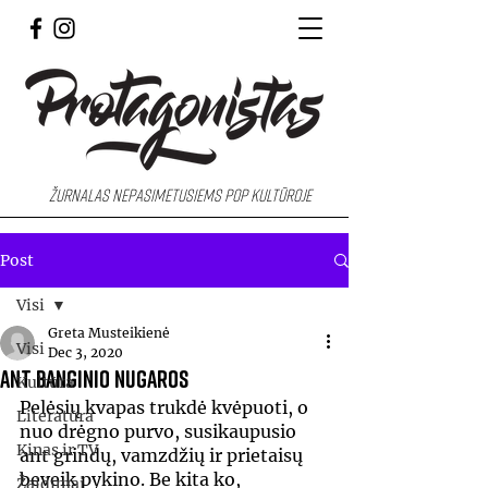
Žurnalas nepasimetusiems pop kultūroje
Post
Visi
Greta Musteikienė
Visi
Dec 3, 2020
Ant banginio nugaros
Kultūra
Pelėsių kvapas trukdė kvėpuoti, o 
Literatūra
nuo drėgno purvo, susikaupusio 
Kinas ir TV
ant grindų, vamzdžių ir prietaisų 
beveik pykino. Be kita ko, 
Žaidimai