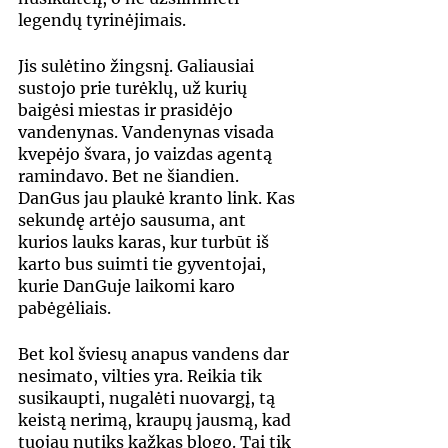
legendų tyrinėjimais.
Jis sulėtino žingsnį. Galiausiai 
sustojo prie turėklų, už kurių 
baigėsi miestas ir prasidėjo 
vandenynas. Vandenynas visada 
kvepėjo švara, jo vaizdas agentą 
ramindavo. Bet ne šiandien. 
DanGus jau plaukė kranto link. Kas 
sekundę artėjo sausuma, ant 
kurios lauks karas, kur turbūt iš 
karto bus suimti tie gyventojai, 
kurie DanGuje laikomi karo 
pabėgėliais.
Bet kol šviesų anapus vandens dar 
nesimato, vilties yra. Reikia tik 
susikaupti, nugalėti nuovargį, tą 
keistą nerimą, kraupų jausmą, kad 
tuojau nutiks kažkas blogo. Tai tik 