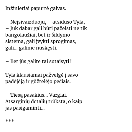
Inžinieriai papurtė galvas.
– Neįsivaizduoju, – atsiduso Tyla, 
– Juk dabar gali būti pažeisti ne tik 
bangolaužiai, bet ir šildymo 
sistema, gali įvykti sprogimas, 
gali… galime nuskęsti.
– Bet jūs galite tai sutaisyti?
Tyla klausiamai pažvelgė į savo 
padėjėją ir gūžtelėjo pečiais.
– Tiesą pasakius… Vargiai. 
Atsarginių detalių trūksta, o kaip 
jas pasigaminti…
***