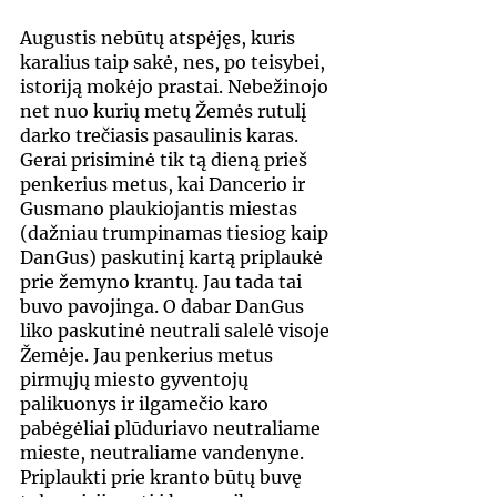
Augustis nebūtų atspėjęs, kuris 
karalius taip sakė, nes, po teisybei, 
istoriją mokėjo prastai. Nebežinojo 
net nuo kurių metų Žemės rutulį 
darko trečiasis pasaulinis karas. 
Gerai prisiminė tik tą dieną prieš 
penkerius metus, kai Dancerio ir 
Gusmano plaukiojantis miestas 
(dažniau trumpinamas tiesiog kaip 
DanGus) paskutinį kartą priplaukė 
prie žemyno krantų. Jau tada tai 
buvo pavojinga. O dabar DanGus 
liko paskutinė neutrali salelė visoje 
Žemėje. Jau penkerius metus 
pirmųjų miesto gyventojų 
palikuonys ir ilgamečio karo 
pabėgėliai plūduriavo neutraliame 
mieste, neutraliame vandenyne. 
Priplaukti prie kranto būtų buvę 