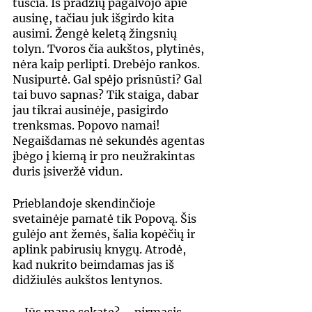
tuščia. Iš pradžių pagalvojo apie 
ausinę, tačiau juk išgirdo kita 
ausimi. Žengė keletą žingsnių 
tolyn. Tvoros čia aukštos, plytinės, 
nėra kaip perlipti. Drebėjo rankos. 
Nusipurtė. Gal spėjo prisnūsti? Gal 
tai buvo sapnas? Tik staiga, dabar 
jau tikrai ausinėje, pasigirdo 
trenksmas. Popovo namai! 
Negaišdamas nė sekundės agentas 
įbėgo į kiemą ir pro neužrakintas 
duris įsiveržė vidun.
Prieblandoje skendinčioje 
svetainėje pamatė tik Popovą. Šis 
gulėjo ant žemės, šalia kopėčių ir 
aplink pabirusių knygų. Atrodė, 
kad nukrito beimdamas jas iš 
didžiulės aukštos lentynos.