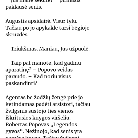
– Jūs mane sekate? – pirmasis 
paklausė senis.
Augustis apsidairė. Visur tylu. 
Tačiau po jo apykakle tarsi bėgiojo 
skruzdės.
– Triukšmas. Maniau, Jus užpuolė.
– Taip pat manote, kad gadinu 
aparatinę? – Popovo veidas 
paraudo. – Kad noriu visus 
paskandinti?
Agentas be žodžių žengė prie jo 
ketindamas padėti atsistoti, tačiau 
žvilgsnis sustojo ties vienos 
iškritusios knygos viršeliu. 
Robertas Popovas „Legendos 
gyvos“. Nežinojo, kad senis yra 