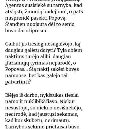
Agentas susisiekė su tarnyba, kad 
atsiųstų žmonių budėjimui, o pats 
nusprendė pasekti Popovą. 
Šiandien nuojauta dėl to senio 
buvo dar stipresnė.
Galbūt jis tiesiog nesugalvojo, ką 
daugiau galėtų daryti? Tyla abiem 
naktims turėjo alibi, daugiau 
įtariamųjų tyrimas neparodė, o 
Popovas… Šią naktį sakėsi buvęs 
namuose, bet kas galėjo tai 
patvirtinti?
Išėjęs iš darbo, nykštukas tiesiai 
namo ir nuklibikščiavo. Niekur 
nesustojo, su niekuo nesišnekėjo, 
neatrodė, kad jaustųsi sekamas, 
kad kur skubėtų, nerimautų. 
Tarnybos sekimo prietaisai buvo 