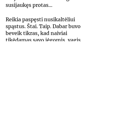
susijaukęs protas…
Reikia paspęsti nusikaltėliui 
spąstus. Štai. Taip. Dabar buvo 
beveik tikras, kad naiviai 
tikėdamas savo jėgomis, vagis 
sugrįš ir šią naktį. Ir Augustis jo 
lauks.
– Kranto jūs nepasieksit.
Jis krūptelėjo ir atsisuko. Tas 
balsas iš skersgatvio! Bet 
krantinėje nebuvo nė vieno 
žmogaus. Dabar Augustis 
nebegalėjo sau pasakyti, kad buvo 
užsnūdęs. Juk net neužsimerkė! 
Baimė sukaustė raumenis, tačiau 
jis pabandė save įtikinti, kad tai tik 
pervargusios vaizduotės vaisius. 