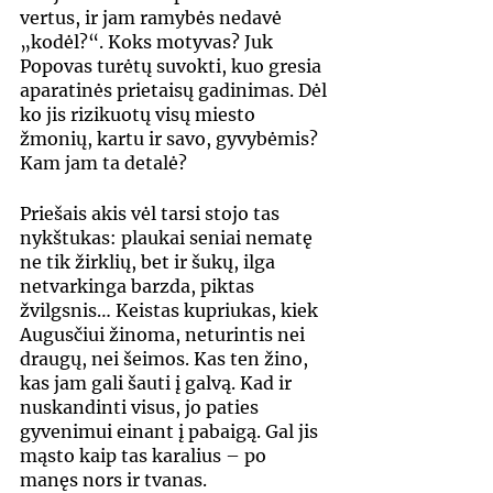
vertus, ir jam ramybės nedavė 
„kodėl?“. Koks motyvas? Juk 
Popovas turėtų suvokti, kuo gresia 
aparatinės prietaisų gadinimas. Dėl 
ko jis rizikuotų visų miesto 
žmonių, kartu ir savo, gyvybėmis? 
Kam jam ta detalė?
Priešais akis vėl tarsi stojo tas 
nykštukas: plaukai seniai nematę 
ne tik žirklių, bet ir šukų, ilga 
netvarkinga barzda, piktas 
žvilgsnis… Keistas kupriukas, kiek 
Augusčiui žinoma, neturintis nei 
draugų, nei šeimos. Kas ten žino, 
kas jam gali šauti į galvą. Kad ir 
nuskandinti visus, jo paties 
gyvenimui einant į pabaigą. Gal jis 
mąsto kaip tas karalius – po 
manęs nors ir tvanas.