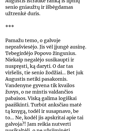
Augustis ištraukė ranką iš lipnių 
senio gniaužtų ir išbėgdamas 
užtrenkė duris.
***
Pamažu temo, o galvoje 
neprašviesėjo. Jis vėl įjungė ausinę. 
Tebegirdėjo Popovo žingsnius. 
Niekaip negalėjo susikaupti ir 
nuspręsti, ką daryti. O dar tas 
viršelis, tie senio žodžiai… Bet juk 
Augustis netiki pasakomis. 
Vandenyne gyvena tik kvailos 
žuvys, o ne mintis valdančios 
pabaisos. Viską galima logiškai 
paaiškinti. Turbūt anksčiau matė 
tą knygą, todėl ir susapnavo, be 
to… Ne, kodėl jis apskritai apie tai 
galvoja?! Jam reikia nutverti 
nusikaltėlį, o ne užsiiminėti 