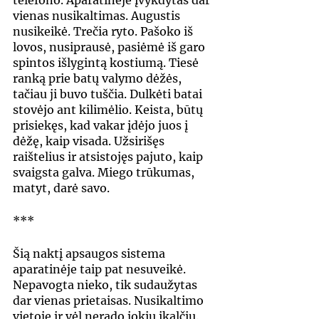
telefono. Aparatinėje įvykdytas dar 
vienas nusikaltimas. Augustis 
nusikeikė. Trečia ryto. Pašoko iš 
lovos, nusiprausė, pasiėmė iš garo 
spintos išlygintą kostiumą. Tiesė 
ranką prie batų valymo dėžės, 
tačiau ji buvo tuščia. Dulkėti batai 
stovėjo ant kilimėlio. Keista, būtų 
prisiekęs, kad vakar įdėjo juos į 
dėžę, kaip visada. Užsirišęs 
raištelius ir atsistojęs pajuto, kaip 
svaigsta galva. Miego trūkumas, 
matyt, darė savo.
***
Šią naktį apsaugos sistema 
aparatinėje taip pat nesuveikė. 
Nepavogta nieko, tik sudaužytas 
dar vienas prietaisas. Nusikaltimo 
vietoje ir vėl nerado jokių įkalčių. 