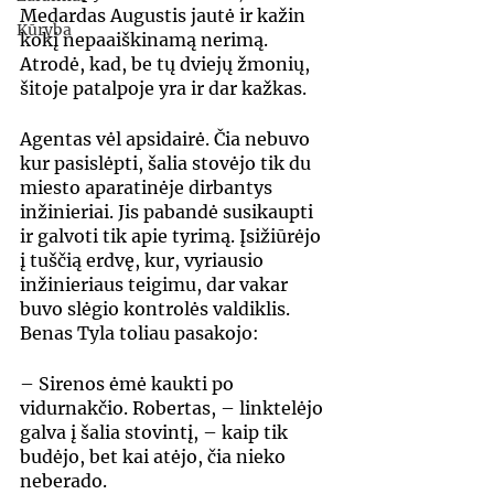
Medardas Augustis jautė ir kažin 
Kūryba
kokį nepaaiškinamą nerimą. 
Atrodė, kad, be tų dviejų žmonių, 
šitoje patalpoje yra ir dar kažkas.
Agentas vėl apsidairė. Čia nebuvo 
kur pasislėpti, šalia stovėjo tik du 
miesto aparatinėje dirbantys 
inžinieriai. Jis pabandė susikaupti 
ir galvoti tik apie tyrimą. Įsižiūrėjo 
į tuščią erdvę, kur, vyriausio 
inžinieriaus teigimu, dar vakar 
buvo slėgio kontrolės valdiklis. 
Benas Tyla toliau pasakojo:
– Sirenos ėmė kaukti po 
vidurnakčio. Robertas, – linktelėjo 
galva į šalia stovintį, – kaip tik 
budėjo, bet kai atėjo, čia nieko 
neberado.