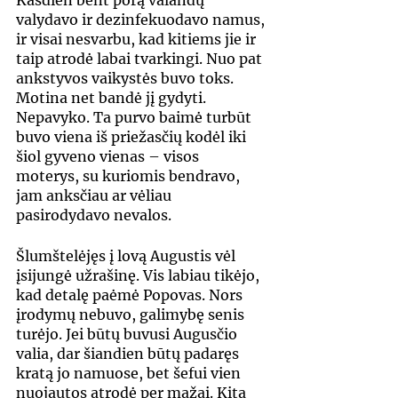
Kasdien bent porą valandų 
valydavo ir dezinfekuodavo namus, 
ir visai nesvarbu, kad kitiems jie ir 
taip atrodė labai tvarkingi. Nuo pat 
ankstyvos vaikystės buvo toks. 
Motina net bandė jį gydyti. 
Nepavyko. Ta purvo baimė turbūt 
buvo viena iš priežasčių kodėl iki 
šiol gyveno vienas – visos 
moterys, su kuriomis bendravo, 
jam anksčiau ar vėliau 
pasirodydavo nevalos.
Šlumštelėjęs į lovą Augustis vėl 
įsijungė užrašinę. Vis labiau tikėjo, 
kad detalę paėmė Popovas. Nors 
įrodymų nebuvo, galimybę senis 
turėjo. Jei būtų buvusi Augusčio 
valia, dar šiandien būtų padaręs 
kratą jo namuose, bet šefui vien 
nuojautos atrodė per mažai. Kita 