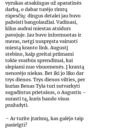
vyrukas atsakingas už aparatinės 
darbą, o dabar turėjo rimtų 
rūpesčių: dingus detalei jau buvo 
pažeisti bangolaužiai. Vadinasi, 
kilus audrai miestas atsidurs 
pavojuje. Jau buvo informuotas ir 
meras, netgi nuspręsta vairuoti 
miestą kranto link. Augustį 
stebino, kaip greitai priimami 
tokie svarbūs sprendimai, kai 
slepiami nuo visuomenės. Į krantą 
nenorėjo niekas. Bet iki jo liko dar 
trys dienos. Trys dienos vilties, per 
kurias Benas Tyla turi sutvarkyti 
sugadintus prietaisus, o Augustis – 
surasti tą, kuris bando visus 
pražudyti.
– Ar turite įtarimų, kas galėjo taip 
pasielgti?