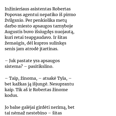
Inžinieriaus asistentas Robertas 
Popovas agentui nepatiko iš pirmo 
žvilgsnio. Per penkiolika metų 
darbo miesto apsaugos tarnyboje 
Augustis buvo išsiugdęs nuojautą, 
kuri retai teapgaudavo. Ir šitas 
žemaūgis, dėl kupros sulinkęs 
senis jam atrodė įtartinas.
– Juk pastate yra apsaugos 
sistema? – pasitikslino.
– Taip, žinoma, – atsakė Tyla, – 
bet kažkas ją išjungė. Nesuprantu 
kaip. Tik aš ir Robertas žinome 
kodus.
Jo balse galėjai girdėti nerimą, bet 
tai nėmaž nestebino – šitas 