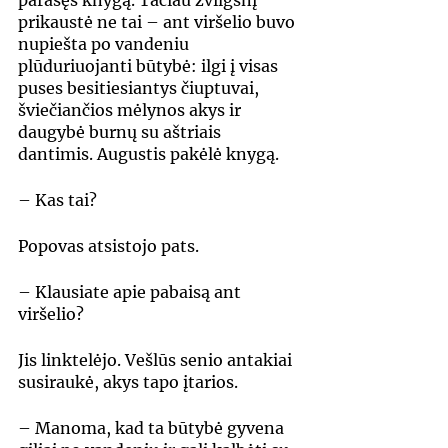
parašęs knygą. Tačiau žvilgsnį 
prikaustė ne tai – ant viršelio buvo 
nupiešta po vandeniu 
plūduriuojanti būtybė: ilgi į visas 
puses besitiesiantys čiuptuvai, 
šviečiančios mėlynos akys ir 
daugybė burnų su aštriais 
dantimis. Augustis pakėlė knygą.
– Kas tai?
Popovas atsistojo pats.
– Klausiate apie pabaisą ant 
viršelio?
Jis linktelėjo. Vešlūs senio antakiai 
susiraukė, akys tapo įtarios.
– Manoma, kad ta būtybė gyvena 