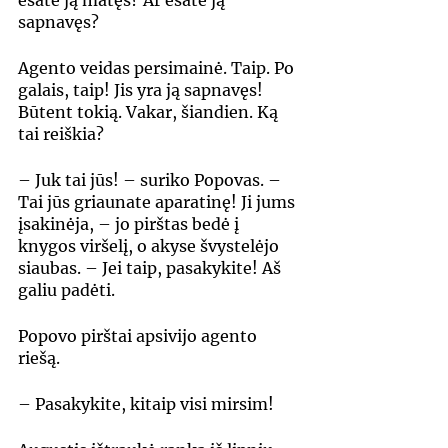
esate ją matęs? Ar esate ją 
sapnavęs?
Agento veidas persimainė. Taip. Po 
galais, taip! Jis yra ją sapnavęs! 
Būtent tokią. Vakar, šiandien. Ką 
tai reiškia?
– Juk tai jūs! – suriko Popovas. – 
Tai jūs griaunate aparatinę! Ji jums 
įsakinėja, – jo pirštas bedė į 
knygos viršelį, o akyse švystelėjo 
siaubas. – Jei taip, pasakykite! Aš 
galiu padėti.
Popovo pirštai apsivijo agento 
riešą.
– Pasakykite, kitaip visi mirsim!