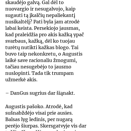
skaudėjo galvą. Gal dėl to 
nuovargio ir nesugalvojo, kaip 
sugauti tą įkalčių nepaliekantį 
nusikaltėlį? Pati byla jam atrodė 
labai keista. Persekiojo jausmas, 
kad praleidžia pro akis kažką ypač 
svarbaus, kažką, dėl ko tuojau 
turėtų nutikti kažkas blogo. Tai 
buvo taip nekonkretu, o Augustis 
laikė save racionaliu žmogumi, 
tačiau nesugebėjo to jausmo 
nuslopinti. Tada tik trumpam 
užmerkė akis.
– DanGus sugrius dar šiąnakt.
Augustis pašoko. Atrodė, kad 
sušnabždėjo visai prie ausies. 
Balsas lyg ledinis, per nugarą  
perėjo šiurpas. Skersgatvyje vis dar 