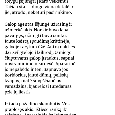
tolygu įsijungti į karo veiksmus. 
Tačiau štai – dingo viena detalė ir 
jie, atrodo, nebeturi pasirinkimo.
Galop agentas išjungė užrašinę ir 
užmerkė akis. Nors ir buvo labai 
pavargęs, užmigti buvo sunku. 
Jautė keistą spaudimą krūtinėje, 
galvoje tarytum ūžė. Antrą nakties 
dar žvilgtelėjo į laikrodį. O miego 
čiuptuvams galop įtraukus, sapnai 
nusiraminimo neatnešė. Aparatinė 
jo nepaleido ir ten. Sapnavo jos 
koridorius, jautė dūmų, pelėsių 
kvapus, matė šnypščiančius 
vamzdžius, bjaurėjosi turėdamas 
prie jų liestis.
Ir tada pažadino skambutis. Vos 
praplėšęs akis, ištiesė ranką iki 