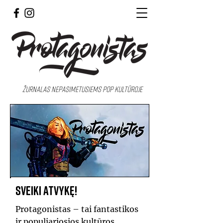
Žurnalas nepasimetusiems pop kultūroje
Sveiki atvykę!
Protagonistas – tai fantastikos
ir populiariosios kultūros