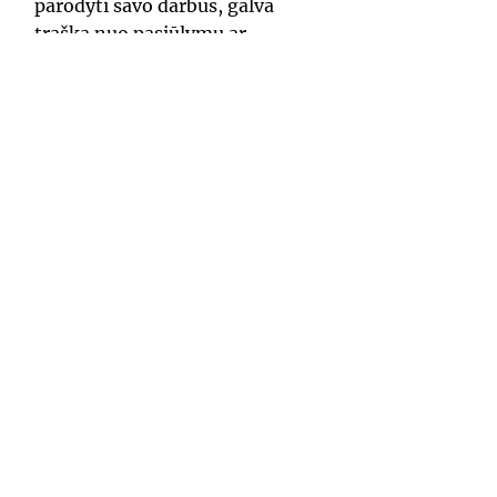
parodyti savo darbus, galva
traška nuo pasiūlymų ar
pageidavimų – rašykite mums!
(kontaktų forma apačioje)
Turite idėjų, komentarų ar
pasiūlymų? Susisiekite!
Susisiek