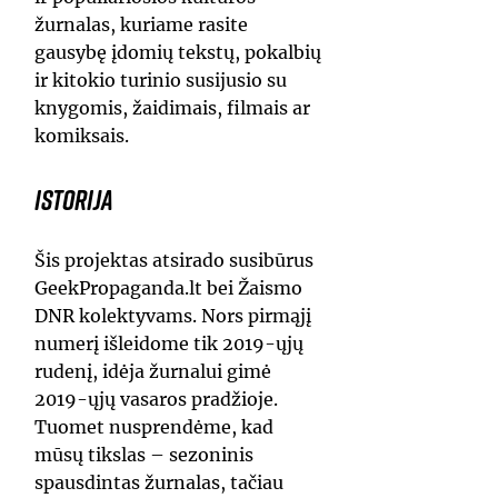
žurnalas, kuriame rasite
gausybę įdomių tekstų, pokalbių
ir kitokio turinio susijusio su
knygomis, žaidimais, filmais ar
komiksais.
Istorija
Šis projektas atsirado susibūrus
GeekPropaganda.lt bei Žaismo
DNR kolektyvams. Nors pirmąjį
numerį išleidome tik 2019-ųjų
rudenį, idėja žurnalui gimė
2019-ųjų vasaros pradžioje.
Tuomet nusprendėme, kad
mūsų tikslas – sezoninis
spausdintas žurnalas, tačiau