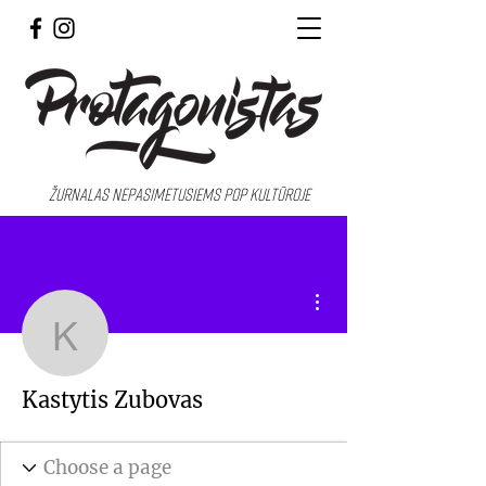
Žurnalas nepasimetusiems pop kultūroje
More actions
Kastytis Zubovas
Kastytis Zubovas