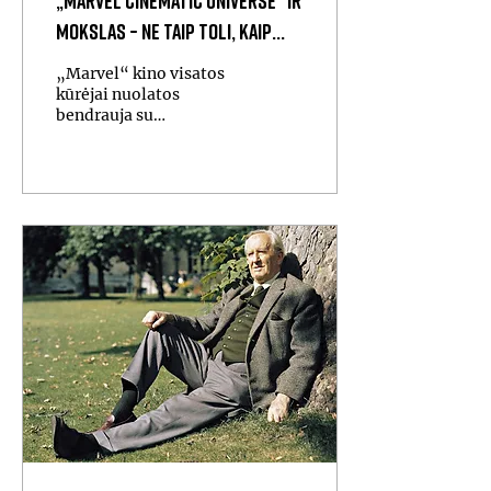
„Marvel Cinematic Universe“ ir
mokslas – ne taip toli, kaip
gali pasirodyti
„Marvel“ kino visatos
kūrėjai nuolatos
bendrauja su
mokslininkais, kad į
filmus būtų įtraukta
logiškai pagrįsto
mokslo.