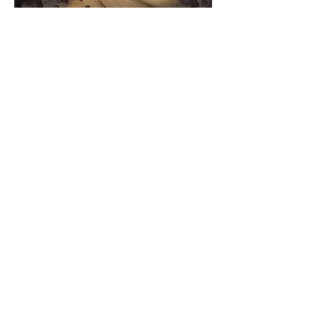
Dec 11, 2020
Ar taps kosmosas naujais
žmonių namais?
Šiais laikais kone kas
antro mokslinės
fantastikos kūrinio
veiksmas vyksta
kosmose, ar bent jau
veikėjai ten apsilanko.
Ar tai būtų...
Turite idėjų, komentarų ar
pasiūlymų? Susisiekite!