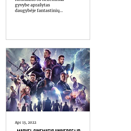
gyvybe aprašytas
daugybėje fantastinių
romanų, matytas
filmuose. O kaip
paieškos vyksta
realybėje?
Apr 13, 2022