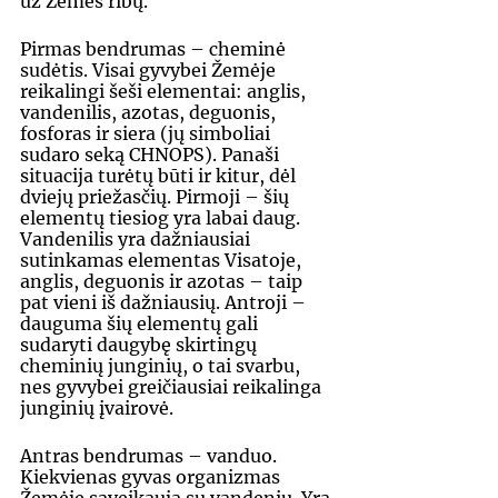
už Žemės ribų.
Pirmas bendrumas – cheminė 
sudėtis. Visai gyvybei Žemėje 
reikalingi šeši elementai: anglis, 
vandenilis, azotas, deguonis, 
fosforas ir siera (jų simboliai 
sudaro seką CHNOPS). Panaši 
situacija turėtų būti ir kitur, dėl 
dviejų priežasčių. Pirmoji – šių 
elementų tiesiog yra labai daug. 
Vandenilis yra dažniausiai 
sutinkamas elementas Visatoje, 
anglis, deguonis ir azotas – taip 
pat vieni iš dažniausių. Antroji – 
dauguma šių elementų gali 
sudaryti daugybę skirtingų 
cheminių junginių, o tai svarbu, 
nes gyvybei greičiausiai reikalinga 
junginių įvairovė.
Antras bendrumas – vanduo. 
Kiekvienas gyvas organizmas 
Žemėje sąveikauja su vandeniu. Yra 