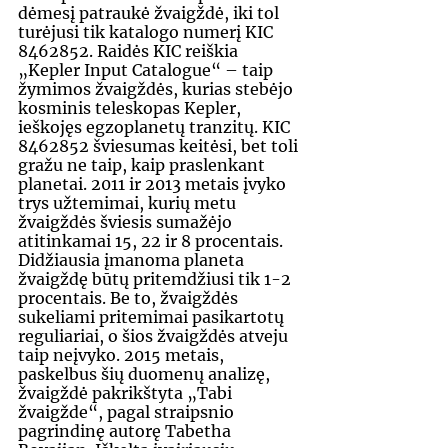
dėmesį patraukė žvaigždė, iki tol 
turėjusi tik katalogo numerį KIC 
8462852. Raidės KIC reiškia 
„Kepler Input Catalogue“ – taip 
žymimos žvaigždės, kurias stebėjo 
kosminis teleskopas Kepler, 
ieškojęs egzoplanetų tranzitų. KIC 
8462852 šviesumas keitėsi, bet toli 
gražu ne taip, kaip praslenkant 
planetai. 2011 ir 2013 metais įvyko 
trys užtemimai, kurių metu 
žvaigždės šviesis sumažėjo 
atitinkamai 15, 22 ir 8 procentais. 
Didžiausia įmanoma planeta 
žvaigždę būtų pritemdžiusi tik 1-2 
procentais. Be to, žvaigždės 
sukeliami pritemimai pasikartotų 
reguliariai, o šios žvaigždės atveju 
taip neįvyko. 2015 metais, 
paskelbus šių duomenų analizę, 
žvaigždė pakrikštyta „Tabi 
žvaigžde“, pagal straipsnio 
pagrindinę autorę Tabetha 