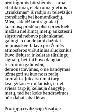
protingomis būtybėmis – arba 
atsitiktiniai, elektromagnetinis 
„triukšmas“ iš radijo ar televizijos 
transliacijų bei komunikacijų. 
Mūsų skleidžiami signalai į 
kosmosą pradėjo plisti prieš kiek 
mažiau nei šimtą metų; ankstesni 
siųstuvai nebuvo pakankamai 
galingi, o naudojami dažniai 
neprasiskverbdavo pro Žemės 
atmosferos viršutinius sluoksnius. 
Buvo išsiųsta ir keletas tikslingų 
signalų, bet tai buvo daugiau 
techninių galimybių 
demonstravimas, o ne bandymas 
užmegzti su kuo nors realų 
kontaktą. Juk atstumai tarp 
žvaigždžių – milžiniški, ir net 
šviesa tarp jų keliauja daugybę 
metų, tad bet koks bendravimas 
būtų labai labai lėtas.
Protingų civilizacijų Visatoje 