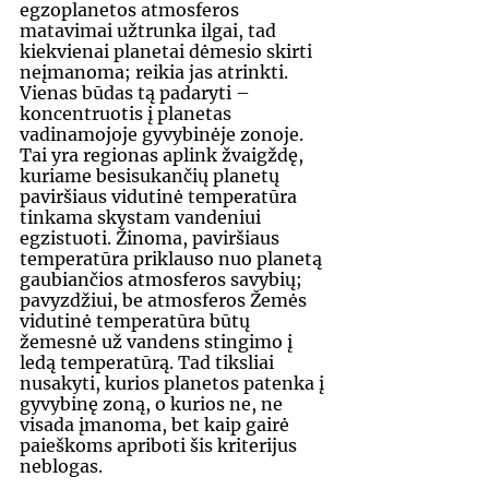
egzoplanetos atmosferos 
matavimai užtrunka ilgai, tad 
kiekvienai planetai dėmesio skirti 
neįmanoma; reikia jas atrinkti. 
Vienas būdas tą padaryti – 
koncentruotis į planetas 
vadinamojoje gyvybinėje zonoje. 
Tai yra regionas aplink žvaigždę, 
kuriame besisukančių planetų 
paviršiaus vidutinė temperatūra 
tinkama skystam vandeniui 
egzistuoti. Žinoma, paviršiaus 
temperatūra priklauso nuo planetą 
gaubiančios atmosferos savybių; 
pavyzdžiui, be atmosferos Žemės 
vidutinė temperatūra būtų 
žemesnė už vandens stingimo į 
ledą temperatūrą. Tad tiksliai 
nusakyti, kurios planetos patenka į 
gyvybinę zoną, o kurios ne, ne 
visada įmanoma, bet kaip gairė 
paieškoms apriboti šis kriterijus 
neblogas.