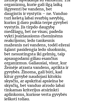
organizmų, kurie gali ilgą laiką 
išgyventi be vandens, bet 
daugintis ir vystytis – ne. Vanduo 
turi keletą labai svarbių savybių, 
kurios jį daro puikia terpe gyvybei 
vystytis. Jis tirpdo daugybę 
medžiagų, bet ne visas; padeda 
vykti įvairiausioms cheminėms 
reakcijoms; ledo tankesnis 
mažesnis nei vandens, todėl ežerai 
šąlant pasidengia ledo sluoksniu, 
bet nesustingsta iki gelmių, taip 
apsaugodami giliau esančius 
organizmus. Galiausiai, visur, kur 
Žemėje atrasta vandens, aptikta ir 
gyvybės. Žinoma, gali būti, kad 
kitur gyvybė naudojasi kitokiu 
skysčiu, ar apskritai apsieina be 
skysčių, bet vanduo atrodo labai 
tinkamas kriterijus atsirinkti 
aplinkoms, kuriose verta gyvybės 
ieškoti toliau.