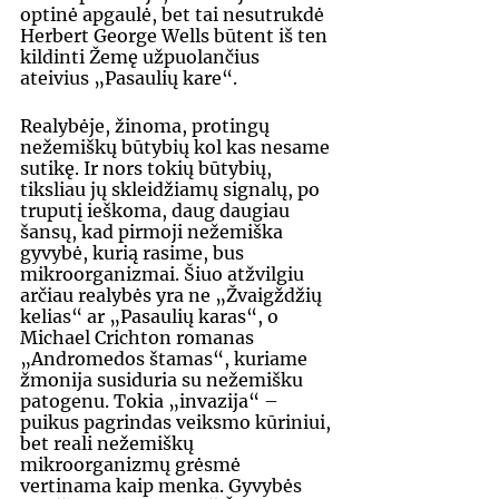
optinė apgaulė, bet tai nesutrukdė 
Herbert George Wells būtent iš ten 
kildinti Žemę užpuolančius 
ateivius „Pasaulių kare“.
Realybėje, žinoma, protingų 
nežemiškų būtybių kol kas nesame 
sutikę. Ir nors tokių būtybių, 
tiksliau jų skleidžiamų signalų, po 
truputį ieškoma, daug daugiau 
šansų, kad pirmoji nežemiška 
gyvybė, kurią rasime, bus 
mikroorganizmai. Šiuo atžvilgiu 
arčiau realybės yra ne „Žvaigždžių 
kelias“ ar „Pasaulių karas“, o 
Michael Crichton romanas 
„Andromedos štamas“, kuriame 
žmonija susiduria su nežemišku 
patogenu. Tokia „invazija“ – 
puikus pagrindas veiksmo kūriniui, 
bet reali nežemiškų 
mikroorganizmų grėsmė 
vertinama kaip menka. Gyvybės 