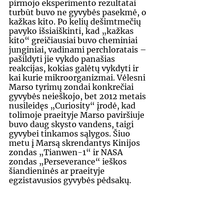
pirmojo eksperimento rezultatai 
turbūt buvo ne gyvybės pasekmė, o 
kažkas kito. Po kelių dešimtmečių 
pavyko išsiaiškinti, kad „kažkas 
kito“ greičiausiai buvo cheminiai 
junginiai, vadinami perchloratais – 
pašildyti jie vykdo panašias 
reakcijas, kokias galėtų vykdyti ir 
kai kurie mikroorganizmai. Vėlesni 
Marso tyrimų zondai konkrečiai 
gyvybės neieškojo, bet 2012 metais 
nusileidęs „Curiosity“ įrodė, kad 
tolimoje praeityje Marso paviršiuje 
buvo daug skysto vandens, taigi 
gyvybei tinkamos sąlygos. Šiuo 
metu į Marsą skrendantys Kinijos 
zondas „Tianwen-1“ ir NASA 
zondas „Perseverance“ ieškos 
šiandieninės ar praeityje 
egzistavusios gyvybės pėdsakų.
Pastaraisiais metais dėmesys nuo 
Marso krypsta tolyn, į Jupiterio ir 