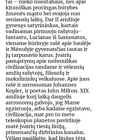
tai – nieko nuostabaus, nes apie 
kitoniškas protingas būtybes 
žmonės mąsto bei svajoja nuo 
seniausių laikų. Dar II amžiuje 
gyvenęs satyrininkas, kartais 
vadinamas pirmuoju rašytoju-
fantastu, Lucianas iš Samosatos, 
viename kūrinyje rašė apie Saulėje 
ir Mėnulyje gyvenančias tautas ir 
jų tarpusavio karus. Įvairių 
pamąstymų apie nežemiškas 
civilizacijas randame ir vėlesnių 
amžių rašytojų, filosofų ir 
mokslininkų veikaluose. Apie juos 
rašė ir astronomas Johannes 
Kepler, ir poetas John Milton. XIX 
amžiuje kurį laiką daugelis 
astronomų galvojo, jog Marse 
egzistuoja, arba kadaise egzistavo, 
civilizacija, mat pro to meto 
teleskopus planetos paviršiuje 
matė įvairių tiesių linijų, 
primenančių dirbtinius kanalus. 
Vėliau paaiškėjo, kad linijos tėra 