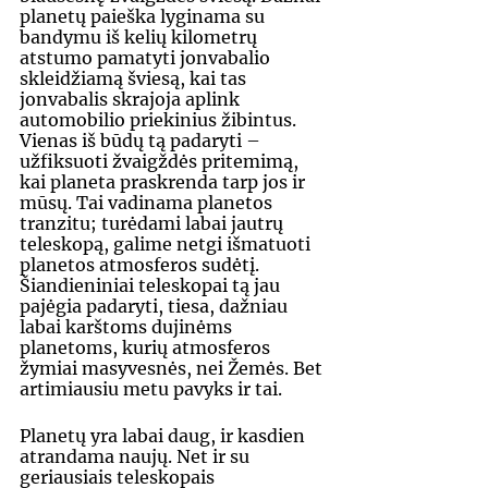
planetų paieška lyginama su 
bandymu iš kelių kilometrų 
atstumo pamatyti jonvabalio 
skleidžiamą šviesą, kai tas 
jonvabalis skrajoja aplink 
automobilio priekinius žibintus. 
Vienas iš būdų tą padaryti – 
užfiksuoti žvaigždės pritemimą, 
kai planeta praskrenda tarp jos ir 
mūsų. Tai vadinama planetos 
tranzitu; turėdami labai jautrų 
teleskopą, galime netgi išmatuoti 
planetos atmosferos sudėtį. 
Šiandieniniai teleskopai tą jau 
pajėgia padaryti, tiesa, dažniau 
labai karštoms dujinėms 
planetoms, kurių atmosferos 
žymiai masyvesnės, nei Žemės. Bet 
artimiausiu metu pavyks ir tai.
Planetų yra labai daug, ir kasdien 
atrandama naujų. Net ir su 
geriausiais teleskopais 