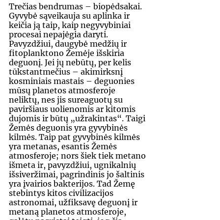
Trečias bendrumas – biopėdsakai. 
Gyvybė sąveikauja su aplinka ir 
keičia ją taip, kaip negyvybiniai 
procesai nepajėgia daryti. 
Pavyzdžiui, daugybė medžių ir 
fitoplanktono Žemėje išskiria 
deguonį. Jei jų nebūtų, per kelis 
tūkstantmečius – akimirksnį 
kosminiais mastais – deguonies 
mūsų planetos atmosferoje 
neliktų, nes jis sureaguotų su 
paviršiaus uolienomis ar kitomis 
dujomis ir būtų „užrakintas“. Taigi 
Žemės deguonis yra gyvybinės 
kilmės. Taip pat gyvybinės kilmės 
yra metanas, esantis Žemės 
atmosferoje; nors šiek tiek metano 
išmeta ir, pavyzdžiui, ugnikalnių 
išsiveržimai, pagrindinis jo šaltinis 
yra įvairios bakterijos. Tad Žemę 
stebintys kitos civilizacijos 
astronomai, užfiksavę deguonį ir 
metaną planetos atmosferoje, 