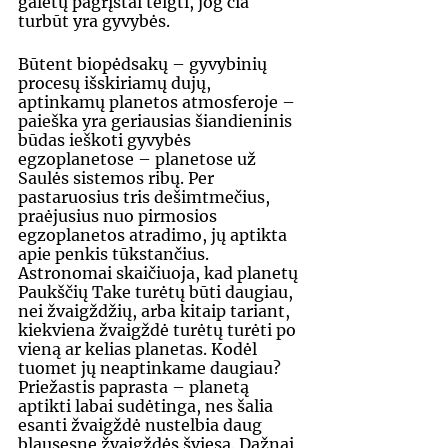
galėtų pagrįstai teigti, jog čia 
turbūt yra gyvybės.
Būtent biopėdsakų – gyvybinių 
procesų išskiriamų dujų, 
aptinkamų planetos atmosferoje – 
paieška yra geriausias šiandieninis 
būdas ieškoti gyvybės 
egzoplanetose – planetose už 
Saulės sistemos ribų. Per 
pastaruosius tris dešimtmečius, 
praėjusius nuo pirmosios 
egzoplanetos atradimo, jų aptikta 
apie penkis tūkstančius. 
Astronomai skaičiuoja, kad planetų 
Paukščių Take turėtų būti daugiau, 
nei žvaigždžių, arba kitaip tariant, 
kiekviena žvaigždė turėtų turėti po 
vieną ar kelias planetas. Kodėl 
tuomet jų neaptinkame daugiau? 
Priežastis paprasta – planetą 
aptikti labai sudėtinga, nes šalia 
esanti žvaigždė nustelbia daug 
blausesnę žvaigždės šviesą. Dažnai 