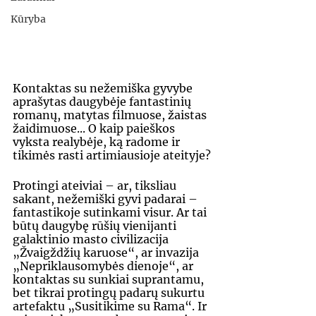
Kūryba
Kontaktas su nežemiška gyvybe 
aprašytas daugybėje fantastinių 
romanų, matytas filmuose, žaistas 
žaidimuose... O kaip paieškos 
vyksta realybėje, ką radome ir 
tikimės rasti artimiausioje ateityje?
Protingi ateiviai – ar, tiksliau 
sakant, nežemiški gyvi padarai – 
fantastikoje sutinkami visur. Ar tai 
būtų daugybę rūšių vienijanti 
galaktinio masto civilizacija 
„Žvaigždžių karuose“, ar invazija 
„Nepriklausomybės dienoje“, ar 
kontaktas su sunkiai suprantamu, 
bet tikrai protingų padarų sukurtu 
artefaktu „Susitikime su Rama“. Ir 