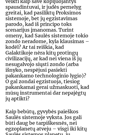
veikti kaip save kopijuojantys 
spausdintuvai, ir judės pernelyg 
greitai, kad pasiliktų Proksimos 
sistemoje, bet jų egzistavimas 
parodo, kad iš principo toks 
scenarijus įmanomas. Turint 
omeny, kad Saulės sistemoje tokio 
zondo neradome, kyla klausimas – 
kodėl? Ar tai reiškia, kad 
Galaktikoje nėra kitų protingų 
civilizacijų, ar kad nei viena iš jų 
nesugalvojo siųsti zondo (arba 
išnyko, nespėjusi pasiekti 
pakankamo technologinio lygio)? 
O gal zondai egzistuoja, tiesiog 
pakankamai gerai užmaskuoti, kad 
mūsų instrumentai dar nepajėgtų 
jų aptikti?
Kaip bebūtų, gyvybės paieškos 
Saulės sistemoje vyksta. Jos gali 
būti daug be tarpiškesnės, nei 
egzoplanetų atveju – visgi iki kitų 
Saulės sistemos planetų, jų 