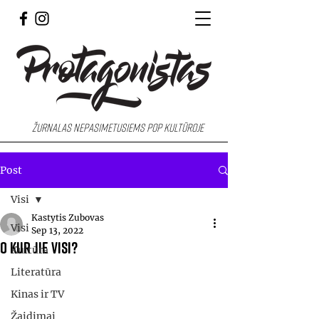
Žurnalas nepasimetusiems pop kultūroje
Post
Visi
Kastytis Zubovas
Visi
Sep 13, 2022
O kur jie visi?
Kultūra
Literatūra
Kinas ir TV
Žaidimai