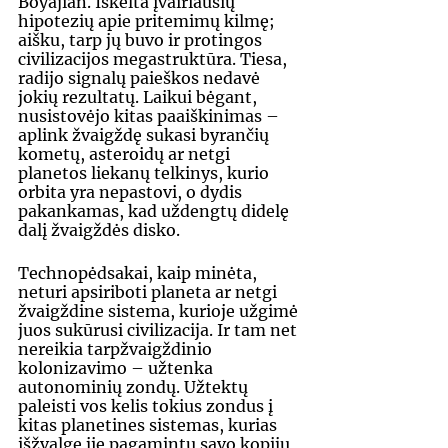
Boyajian. Iškelta įvairiausių 
hipotezių apie pritemimų kilmę; 
aišku, tarp jų buvo ir protingos 
civilizacijos megastruktūra. Tiesa, 
radijo signalų paieškos nedavė 
jokių rezultatų. Laikui bėgant, 
nusistovėjo kitas paaiškinimas – 
aplink žvaigždę sukasi byrančių 
kometų, asteroidų ar netgi 
planetos liekanų telkinys, kurio 
orbita yra nepastovi, o dydis 
pakankamas, kad uždengtų didelę 
dalį žvaigždės disko.
Technopėdsakai, kaip minėta, 
neturi apsiriboti planeta ar netgi 
žvaigždine sistema, kurioje užgimė 
juos sukūrusi civilizacija. Ir tam net 
nereikia tarpžvaigždinio 
kolonizavimo – užtenka 
autonominių zondų. Užtektų 
paleisti vos kelis tokius zondus į 
kitas planetines sistemas, kurias 
išžvalgę jie pagamintų savo kopijų 