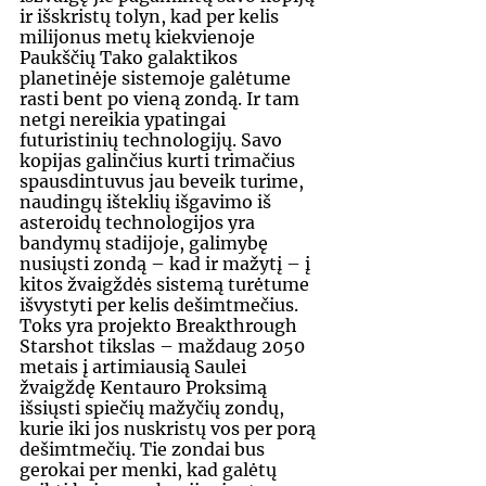
ir išskristų tolyn, kad per kelis 
milijonus metų kiekvienoje 
Paukščių Tako galaktikos 
planetinėje sistemoje galėtume 
rasti bent po vieną zondą. Ir tam 
netgi nereikia ypatingai 
futuristinių technologijų. Savo 
kopijas galinčius kurti trimačius 
spausdintuvus jau beveik turime, 
naudingų išteklių išgavimo iš 
asteroidų technologijos yra 
bandymų stadijoje, galimybę 
nusiųsti zondą – kad ir mažytį – į 
kitos žvaigždės sistemą turėtume 
išvystyti per kelis dešimtmečius. 
Toks yra projekto Breakthrough 
Starshot tikslas – maždaug 2050 
metais į artimiausią Saulei 
žvaigždę Kentauro Proksimą 
išsiųsti spiečių mažyčių zondų, 
kurie iki jos nuskristų vos per porą 
dešimtmečių. Tie zondai bus 
gerokai per menki, kad galėtų 