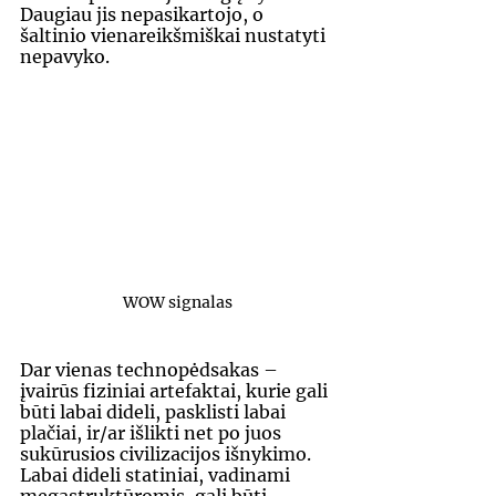
Daugiau jis nepasikartojo, o 
šaltinio vienareikšmiškai nustatyti 
nepavyko.
WOW signalas
Dar vienas technopėdsakas – 
įvairūs fiziniai artefaktai, kurie gali 
būti labai dideli, pasklisti labai 
plačiai, ir/ar išlikti net po juos 
sukūrusios civilizacijos išnykimo. 
Labai dideli statiniai, vadinami 