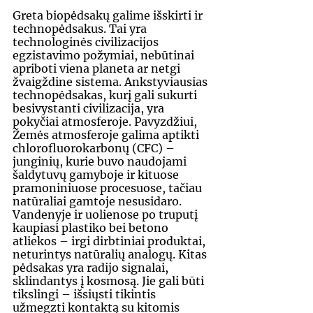
Greta biopėdsakų galime išskirti ir 
technopėdsakus. Tai yra 
technologinės civilizacijos 
egzistavimo požymiai, nebūtinai 
apriboti viena planeta ar netgi 
žvaigždine sistema. Ankstyviausias 
technopėdsakas, kurį gali sukurti 
besivystanti civilizacija, yra 
pokyčiai atmosferoje. Pavyzdžiui, 
Žemės atmosferoje galima aptikti 
chlorofluorokarbonų (CFC) – 
junginių, kurie buvo naudojami 
šaldytuvų gamyboje ir kituose 
pramoniniuose procesuose, tačiau 
natūraliai gamtoje nesusidaro. 
Vandenyje ir uolienose po truputį 
kaupiasi plastiko bei betono 
atliekos – irgi dirbtiniai produktai, 
neturintys natūralių analogų. Kitas 
pėdsakas yra radijo signalai, 
sklindantys į kosmosą. Jie gali būti 
tikslingi – išsiųsti tikintis 
užmegzti kontaktą su kitomis 