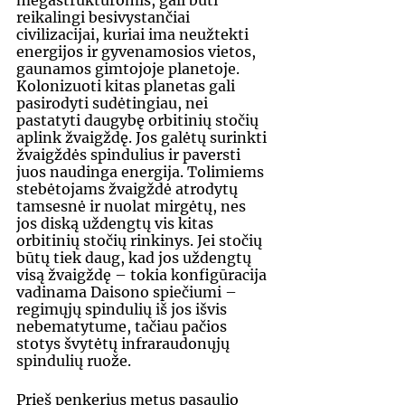
megastruktūromis, gali būti 
reikalingi besivystančiai 
civilizacijai, kuriai ima neužtekti 
energijos ir gyvenamosios vietos, 
gaunamos gimtojoje planetoje. 
Kolonizuoti kitas planetas gali 
pasirodyti sudėtingiau, nei 
pastatyti daugybę orbitinių stočių 
aplink žvaigždę. Jos galėtų surinkti 
žvaigždės spindulius ir paversti 
juos naudinga energija. Tolimiems 
stebėtojams žvaigždė atrodytų 
tamsesnė ir nuolat mirgėtų, nes 
jos diską uždengtų vis kitas 
orbitinių stočių rinkinys. Jei stočių 
būtų tiek daug, kad jos uždengtų 
visą žvaigždę – tokia konfigūracija 
vadinama Daisono spiečiumi – 
regimųjų spindulių iš jos išvis 
nebematytume, tačiau pačios 
stotys švytėtų infraraudonųjų 
spindulių ruože.
Prieš penkerius metus pasaulio 