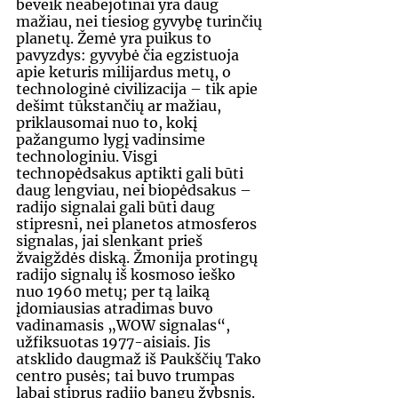
beveik neabejotinai yra daug 
mažiau, nei tiesiog gyvybę turinčių 
planetų. Žemė yra puikus to 
pavyzdys: gyvybė čia egzistuoja 
apie keturis milijardus metų, o 
technologinė civilizacija – tik apie 
dešimt tūkstančių ar mažiau, 
priklausomai nuo to, kokį 
pažangumo lygį vadinsime 
technologiniu. Visgi 
technopėdsakus aptikti gali būti 
daug lengviau, nei biopėdsakus – 
radijo signalai gali būti daug 
stipresni, nei planetos atmosferos 
signalas, jai slenkant prieš 
žvaigždės diską. Žmonija protingų 
radijo signalų iš kosmoso ieško 
nuo 1960 metų; per tą laiką 
įdomiausias atradimas buvo 
vadinamasis „WOW signalas“, 
užfiksuotas 1977-aisiais. Jis 
atsklido daugmaž iš Paukščių Tako 
centro pusės; tai buvo trumpas 
labai stiprus radijo bangų žybsnis. 