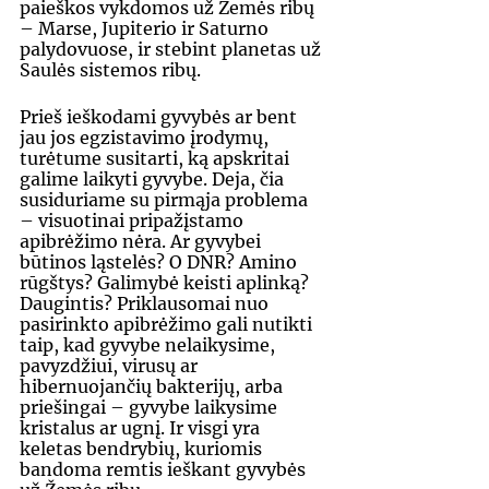
paieškos vykdomos už Žemės ribų 
– Marse, Jupiterio ir Saturno 
palydovuose, ir stebint planetas už 
Saulės sistemos ribų.
Prieš ieškodami gyvybės ar bent 
jau jos egzistavimo įrodymų, 
turėtume susitarti, ką apskritai 
galime laikyti gyvybe. Deja, čia 
susiduriame su pirmąja problema 
– visuotinai pripažįstamo 
apibrėžimo nėra. Ar gyvybei 
būtinos ląstelės? O DNR? Amino 
rūgštys? Galimybė keisti aplinką? 
Daugintis? Priklausomai nuo 
pasirinkto apibrėžimo gali nutikti 
taip, kad gyvybe nelaikysime, 
pavyzdžiui, virusų ar 
hibernuojančių bakterijų, arba 
priešingai – gyvybe laikysime 
kristalus ar ugnį. Ir visgi yra 
keletas bendrybių, kuriomis 
bandoma remtis ieškant gyvybės 