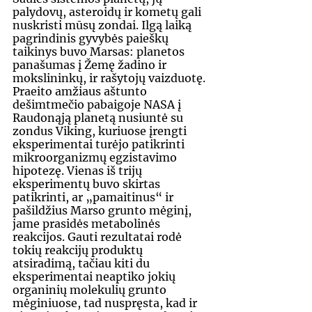
palydovų, asteroidų ir kometų gali 
nuskristi mūsų zondai. Ilgą laiką 
pagrindinis gyvybės paieškų 
taikinys buvo Marsas: planetos 
panašumas į Žemę žadino ir 
mokslininkų, ir rašytojų vaizduotę. 
Praeito amžiaus aštunto 
dešimtmečio pabaigoje NASA į 
Raudonąją planetą nusiuntė su 
zondus Viking, kuriuose įrengti 
eksperimentai turėjo patikrinti 
mikroorganizmų egzistavimo 
hipotezę. Vienas iš trijų 
eksperimentų buvo skirtas 
patikrinti, ar „pamaitinus“ ir 
pašildžius Marso grunto mėginį, 
jame prasidės metabolinės 
reakcijos. Gauti rezultatai rodė 
tokių reakcijų produktų 
atsiradimą, tačiau kiti du 
eksperimentai neaptiko jokių 
organinių molekulių grunto 
mėginiuose, tad nuspręsta, kad ir 