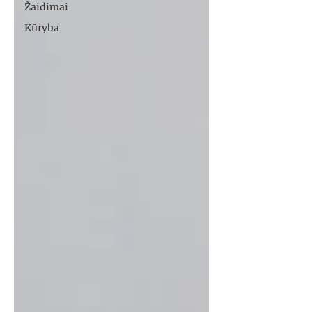
Žaidimai
Kūryba