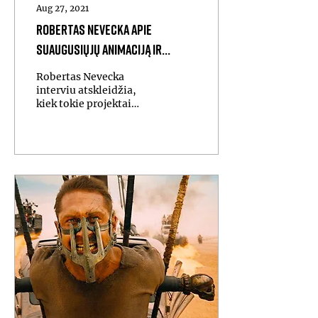
Aug 27, 2021
Robertas Nevecka apie
suaugusiųjų animaciją ir
postapokaliptinę žinutę
Robertas Nevecka
„Sniego pastogėje“
interviu atskleidžia,
kiek tokie projektai
kainuoja, kodėl
nevaikiška animacija
taip traukia
suaugusiuosius.