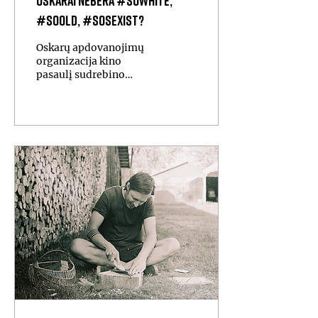
Oskarai nebėra #SoWhite,
#SoOld, #SoSexist?
Oskarų apdovanojimų
organizacija kino
pasaulį sudrebino
patvirtindami savo
ketverių metų įvairovės
skatinimo programą.