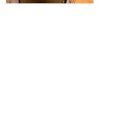
Jan 19, 2021
Pamirškime pabaisas – pasaulį
sunaikins žmonija!
XX–XXI a. atspindžiai
postapokaliptiniuose
filmuose
Turite idėjų, komentarų ar
pasiūlymų? Susisiekite!