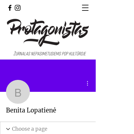
Žurnalas nepasimetusiems pop kultūroje
More actions
Benita Lopatienė
Benita Lopatienė