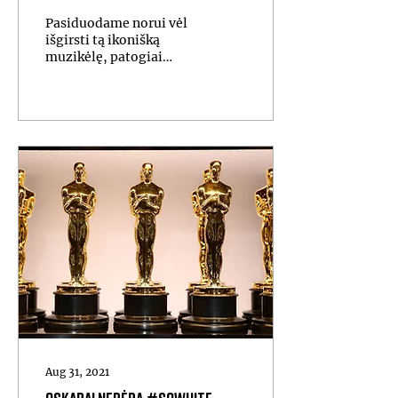
klasika ar pigesnis
Pasiduodame norui vėl
psichoterapijos seansas?
išgirsti tą ikonišką
muzikėlę, patogiai
įsisukti į pledo burrito ir
stebėti, kaip draugai
sprendžia savo
problemas.
Aug 31, 2021