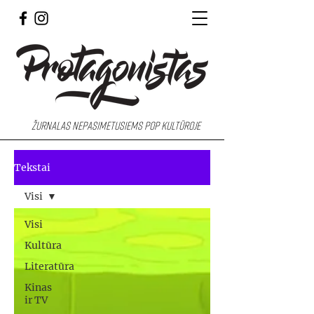
Žurnalas nepasimetusiems pop kultūroje
Tekstai
Visi
Visi
Kultūra
Literatūra
Kinas
ir TV