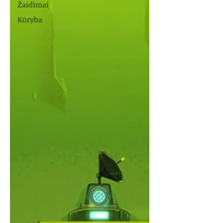
Žaidimai
Kūryba