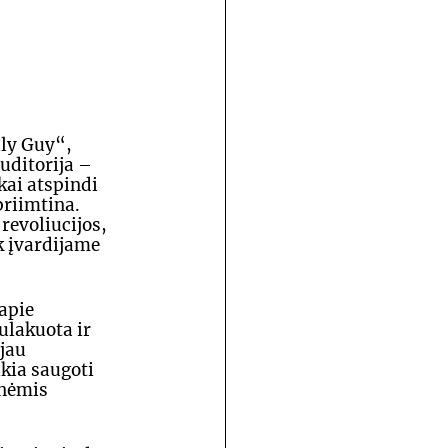
ly Guy“, 
uditorija – 
kai atspindi 
riimtina. 
revoliucijos, 
k įvardijame 
apie 
ulakuota ir 
jau 
ikia saugoti 
ūnėmis 