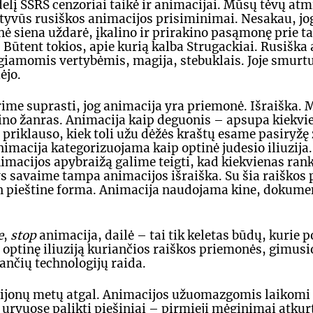
elį SSRS cenzoriai taikė ir animacijai. Mūsų tėvų atmi
tyvūs rusiškos animacijos prisiminimai. Nesakau, jog
inė siena uždarė, įkalino ir prirakino pasąmonę prie t
Būtent tokios, apie kurią kalba Strugackiai. Rusiška 
giamomis vertybėmis, magija, stebuklais. Joje smurtui
ėjo.
rime suprasti, jog animacija yra priemonė. Išraiška. 
kino žanras. Animacija kaip deguonis – apsupa kiekv
 priklauso, kiek toli užu dėžės kraštų esame pasiryžę ž
imacija kategorizuojama kaip optinė judesio iliuzija.
macijos apybraižą galime teigti, kad kiekvienas ran
s savaime tampa animacijos išraiška. Su šia raiškos
n pieštine forma. Animacija naudojama kine, dokumen
e
, 
stop 
animacija, dailė – tai tik keletas būdų, kurie po
 optinę iliuziją kuriančios raiškos priemonės, gimusio
iančių technologijų raida.
lijonų metų atgal. Animacijos užuomazgomis laikomi 
rvuose palikti piešiniai – pirmieji mėginimai atkurti 