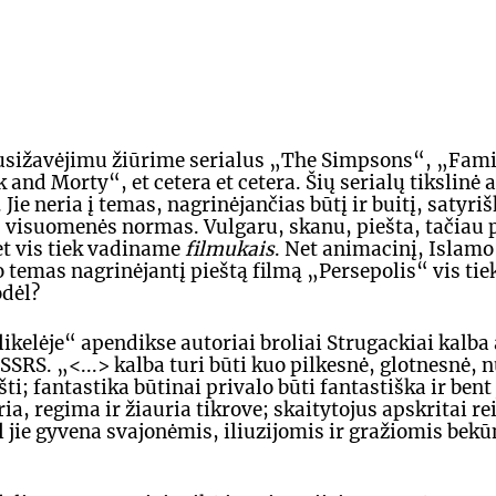
susižavėjimu žiūrime serialus „The Simpsons“, „Fami
and Morty“, et cetera et cetera. Šių serialų tikslinė a
Jie neria į temas, nagrinėjančias būtį ir buitį, satyriš
, visuomenės normas. Vulgaru, skanu, piešta, tačiau p
et vis tiek vadiname 
filmukais
. Net animacinį, Islamo 
o temas nagrinėjantį pieštą filmą „Persepolis“ vis tie
odėl?
ikelėje“ apendikse autoriai broliai Strugackiai kalba 
SSRS. „<...> kalba turi būti kuo pilkesnė, glotnesnė, n
ti; fantastika būtinai privalo būti fantastiška ir bent 
ria, regima ir žiauria tikrove; skaitytojus apskritai re
l jie gyvena svajonėmis, iliuzijomis ir gražiomis bek