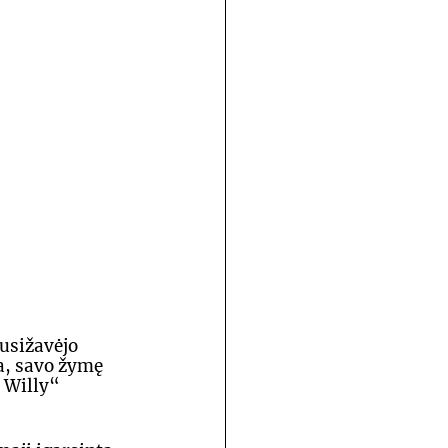
usižavėjo 
a, savo žymę 
 Willy“ 