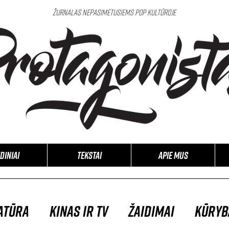
Žurnalas nepasimetusiems pop kultūroje
idiniai
Tekstai
APIE MUS
atūra
Kinas ir TV
Žaidimai
Kūryb