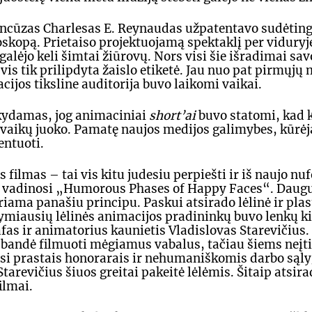
ancūzas Charlesas E. Reynaudas užpatentavo sudėting
skopą. Prietaiso projektuojamą spektaklį per viduryje
galėjo keli šimtai žiūrovų. Nors visi šie išradimai sav
vis tik prilipdyta žaislo etiketė. Jau nuo pat pirmųjų
acijos tiksline auditorija buvo laikomi vaikai.
kydamas, jog animaciniai 
short’ai 
buvo statomi, kad k
 vaikų juoko. Pamatę naujos medijos galimybes, kūrėj
ntuoti. 
filmas – tai vis kitu judesiu perpiešti ir iš naujo nuf
 Jis vadinosi „Humorous Phases of Happy Faces“. Daug
iama panašiu principu. Paskui atsirado lėlinė ir plast
ymiausių lėlinės animacijos pradininkų buvo lenkų k
afas ir animatorius kaunietis Vladislovas Starevičius.
bandė filmuoti mėgiamus vabalus, tačiau šiems neįti
si prastais honorarais ir nehumaniškomis darbo sąly
Starevičius šiuos greitai pakeitė lėlėmis. Šitaip atsira
ilmai.