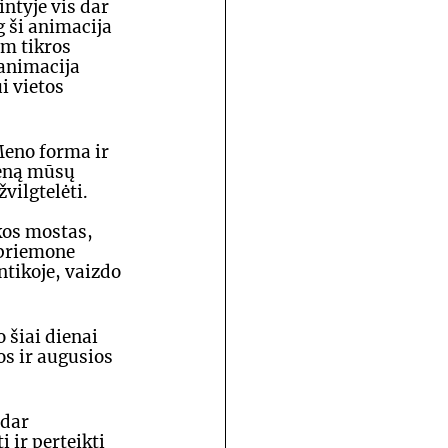
ntyje vis dar 
 ši animacija 
am tikros 
animacija 
 vietos 
Meno forma ir 
ieną mūsų 
vilgtelėti. 
 
kos mostas, 
 priemone 
tikoje, vaizdo 
 šiai dienai 
s ir augusios 
dar 
ir perteikti 