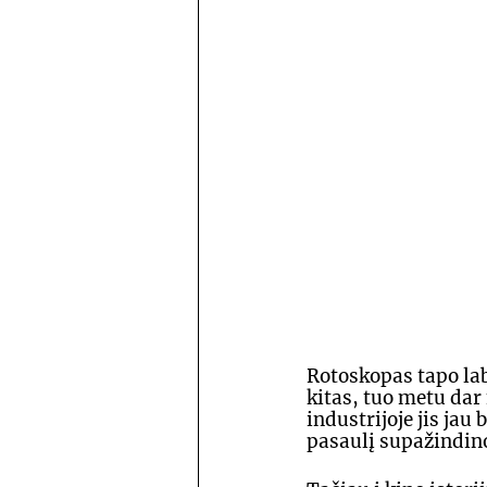
Rotoskopas tapo lab
kitas, tuo metu da
industrijoje jis jau
pasaulį supažindino