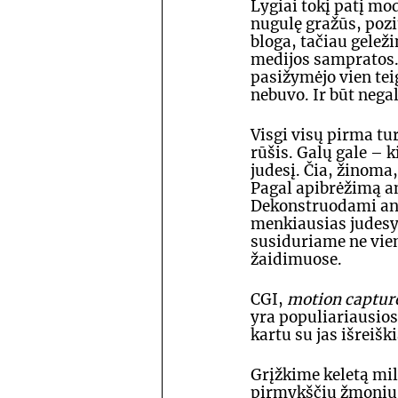
Lygiai tokį patį mod
nugulę gražūs, pozi
bloga, tačiau gelež
medijos sampratos. 
pasižymėjo vien tei
nebuvo. Ir būt negal
Visgi visų pirma tu
rūšis. Galų gale – 
judesį. Čia, žinoma,
Pagal apibrėžimą an
Dekonstruodami ani
menkiausias judesy
susiduriame ne vie
žaidimuose.  
CGI, 
motion captur
yra populiariausios
kartu su jas išreišk
Grįžkime keletą mi
pirmykščių žmonių u