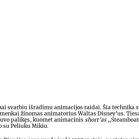
ai svarbiu išradimu animacijos raidai. Šia technika s
r menkai žinomas animatorius Waltas Disney’us. Ties
 buvo palikęs, kuomet animacinis 
short’as
 „Steamboat
 su Peliuku Mikiu.