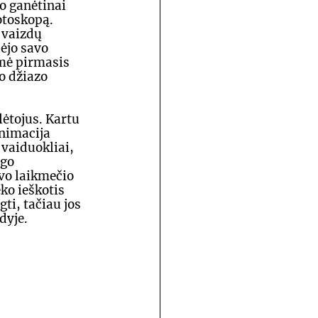
ko ganėtinai 
otoskopą. 
 vaizdų 
ėjo savo 
mė pirmasis 
o džiazo 
ėtojus. Kartu 
nimacija 
vaiduokliai, 
go 
vo laikmečio 
ko ieškotis 
ti, tačiau jos 
dyje.