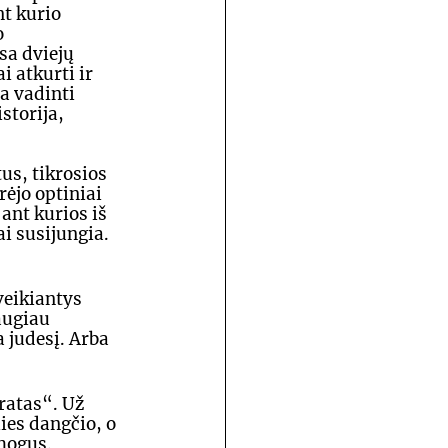
t kurio 
 
a dviejų 
 atkurti ir 
a vadinti 
storija, 
s, tikrosios 
ėjo optiniai 
ant kurios iš 
i susijungia. 
veikiantys 
augiau 
a judesį. Arba 
ratas“. Už 
ies dangčio, o 
mogus. 