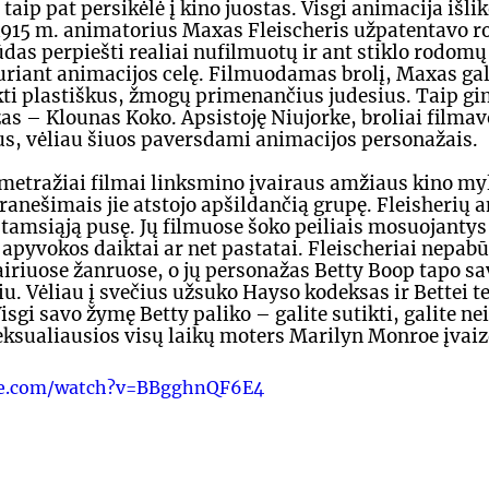
taip pat persikėlė į kino juostas. Visgi animacija išli
 1915 m. animatorius Maxas Fleischeris užpatentavo r
ūdas perpiešti realiai nufilmuotų ir ant stiklo rodomų
kuriant animacijos celę. Filmuodamas brolį, Maxas gal
ti plastiškus, žmogų primenančius judesius. Taip gi
as – Klounas Koko. Apsistoję Niujorke, broliai filmav
us, vėliau šiuos paversdami animacijos personažais.
etražiai filmai linksmino įvairaus amžiaus kino myl
ranešimais jie atstojo apšildančią grupę. Fleisherių a
 tamsiąją pusę. Jų filmuose šoko peiliais mosuojantys 
 apyvokos daiktai ar net pastatai. Fleischeriai nepabū
iriuose žanruose, o jų personažas Betty Boop tapo sa
. Vėliau į svečius užsuko Hayso kodeksas ir Bettei te
isgi savo žymę Betty paliko – galite sutikti, galite neig
ksualiausios visų laikų moters Marilyn Monroe įvaiz
be.com/watch?v=BBgghnQF6E4