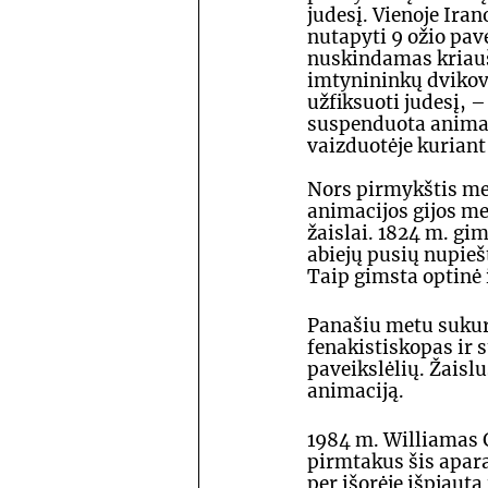
judesį. Vienoje Ira
nutapyti 9 ožio pave
nuskindamas kriauš
imtynininkų dvikova
užfiksuoti judesį,
suspenduota animaci
vaizduotėje kuriant 
Nors pirmykštis men
animacijos gijos me
žaislai. 1824 m. gi
abiejų pusių nupiešt
Taip gimsta optinė i
Panašiu metu sukuri
fenakistiskopas ir 
paveikslėlių. Žaislu
animaciją.
1984 m. Williamas G
pirmtakus šis apara
per išorėje išpjautą