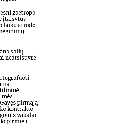
esnį zoetropo 
 įtaisytus 
o laiku atrodė 
 mėginimų 
ino salių 
ai neatsispyrė 
otografuoti 
uma 
ilininė 
ilmės 
 Gavęs pirmąją 
ko kontrakto 
gomis vabalai 
do pirmieji 