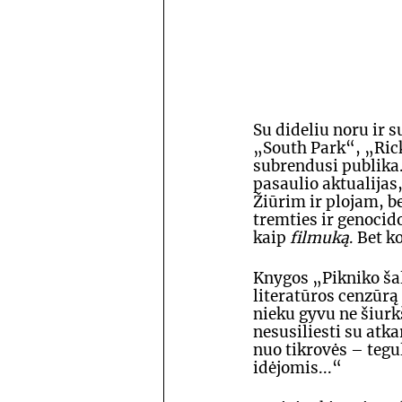
Su dideliu noru ir 
„South Park“, „Rick 
subrendusi publika. 
pasaulio aktualijas
Žiūrim ir plojam, b
tremties ir genocid
kaip 
filmuką
. Bet k
Knygos „Pikniko šal
literatūros cenzūrą 
nieku gyvu ne šiurkš
nesusiliesti su atka
nuo tikrovės – tegu
idėjomis...“