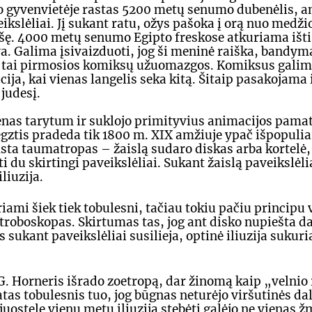
no gyvenvietėje rastas 5200 metų senumo dubenėlis, an
ikslėliai. Jį sukant ratu, ožys pašoka į orą nuo medžio
ę. 4000 metų senumo Egipto freskose atkuriama ištis
. Galima įsivaizduoti, jog ši meninė raiška, bandymai
 – tai pirmosios komiksų užuomazgos. Komiksus galim
ja, kai vienas langelis seka kitą. Šitaip pasakojama i
judesį.
as tarytum ir suklojo primityvius animacijos pamatu
gztis pradeda tik 1800 m. XIX amžiuje ypač išpopuliar
msta taumatropas – žaislą sudaro diskas arba kortelė, 
i du skirtingi paveikslėliai. Sukant žaislą paveikslėlia
liuzija. 
ami šiek tiek tobulesni, tačiau tokiu pačiu principu 
stroboskopas. Skirtumas tas, jog ant disko nupiešta d
s sukant paveikslėliai susilieja, optinė iliuzija sukuri
. Horneris išrado zoetropą, dar žinomą kaip „velnio 
tas tobulesnis tuo, jog būgnas neturėjo viršutinės dal
 juostelę vienu metu iliuziją stebėti galėjo ne vienas ž