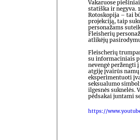
Vakaruose piešiniai 
statiška ir negyva.
Rotoskopija – tai b
projekciją, taip su
personažams suteik
Fleisherių personaž
atlikėjų pasirodym
Fleischerių trumpam
su informaciniais p
nevengė peržengti į
atgiję įvairūs namų
eksperimentuoti įva
seksualumo simboliu
ilgesnės suknelės. V
pėdsakai juntami se
https://www.youtu