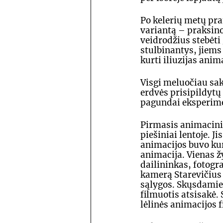
Po kelerių metų pr
variantą – praksino
veidrodžius stebėti 
stulbinantys, jiems 
kurti iliuzijas anim
Visgi meluočiau sa
erdvės prisipildytų
pagundai eksperime
Pirmasis animacinis 
piešiniai lentoje.
animacijos buvo kur
animacija. Vienas ž
dailininkas, fotogr
kamerą Starevičius 
sąlygos. Skųsdamie
filmuotis atsisakė. 
lėlinės animacijos f