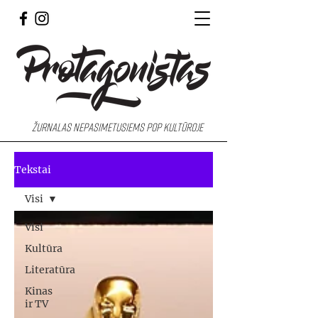
Žurnalas nepasimetusiems pop kultūroje
Tekstai
Visi
Visi
Kultūra
Literatūra
Kinas
ir TV