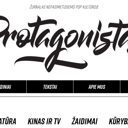
Žurnalas nepasimetusiems pop kultūroje
idiniai
Tekstai
APIE MUS
atūra
Kinas ir TV
Žaidimai
Kūryb