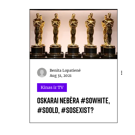
Benita Lopatienė
Aug 31, 2021
Kinas ir TV
Oskarai nebėra #SoWhite,
#SoOld, #SoSexist?