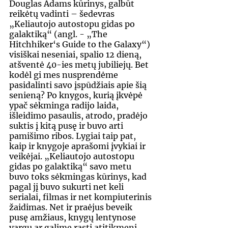
Douglas Adams kūrinys, galbūt 
reikėtų vadinti – šedevras 
„Keliautojo autostopu gidas po 
galaktiką“ (angl. - „The 
Hitchhiker‘s Guide to the Galaxy“) 
visiškai neseniai, spalio 12 dieną, 
atšventė 40-ies metų jubiliejų. Bet 
kodėl gi mes nuspren­dėme 
pasidalinti savo įspūdžiais apie šią 
senieną? Po knygos, kurią įkvėpė 
ypač sėkminga radijo laida, 
išleidimo pasaulis, atrodo, pradėjo 
suktis į kitą pusę ir buvo arti 
pamišimo ribos. Lygiai taip pat, 
kaip ir knygoje aprašomi įvykiai ir 
veikėjai. „Keliautojo autostopu 
gidas po galaktiką“ savo metu 
buvo toks sėkmingas kūrinys, kad 
pagal jį buvo sukurti net keli 
serialai, filmas ir net kompiuterinis 
žaidimas. Net ir praėjus beveik 
pusę amžiaus, knygų lentynose 
vargu ar galime rasti atitikmenį 