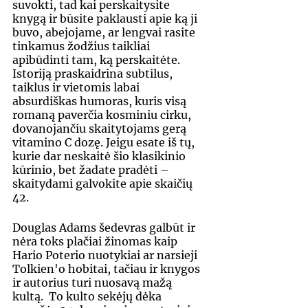
suvokti, tad kai perskaitysite 
knygą ir būsite paklausti apie ką ji 
buvo, abejojame, ar lengvai rasite 
tinkamus žodžius taikliai 
apibūdinti tam, ką perskaitėte. 
Istoriją praskaidrina subtilus, 
taiklus ir vietomis labai 
absurdiškas humoras, kuris visą 
romaną paverčia kosminiu cirku, 
dovanojančiu skaitytojams gerą 
vitamino C dozę. Jeigu esate iš tų, 
kurie dar neskaitė šio klasikinio 
kūrinio, bet žadate pradėti – 
skaitydami galvokite apie skaičių 
42.
Douglas Adams šedevras galbūt ir 
nėra toks plačiai žinomas kaip 
Hario Poterio nuotykiai ar narsieji 
Tolkien'o hobitai, tačiau ir knygos 
ir autorius turi nuosavą mažą 
kultą.  To kulto sekėjų dėka 