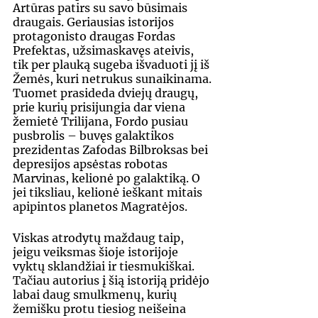
Artūras patirs su savo būsimais 
draugais. Geriausias istorijos 
protagonisto draugas Fordas 
Prefektas, užsimaskavęs ateivis, 
tik per plauką sugeba išvaduoti jį iš 
Žemės, kuri netrukus sunaikinama. 
Tuomet prasideda dviejų draugų, 
prie kurių prisijungia dar viena 
žemietė Trilijana, Fordo pusiau 
pusbrolis – buvęs galaktikos 
prezidentas Zafodas Bilbroksas bei 
depresijos apsėstas robotas 
Marvinas, kelionė po galaktiką. O 
jei tiksliau, kelionė ieškant mitais 
apipintos planetos Magra­tėjos.
Viskas atrodytų maždaug taip, 
jeigu veiksmas šioje istorijoje 
vyktų sklandžiai ir tiesmukiškai. 
Tačiau autorius į šią istoriją pridėjo 
labai daug smulkmenų, kurių 
žemišku protu tiesiog neišeina 