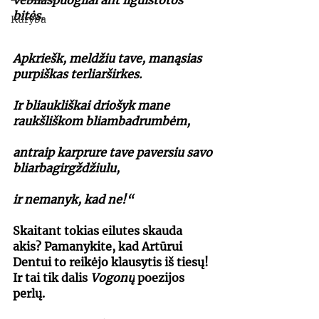
vebliaspuogliai ant liguistotos 
bitės.
Kūryba
Apkriešk, meldžiu tave, manąsias 
purpiškas terliarširkes.
Ir bliaukliškai driošyk mane 
raukšliškom bliambadrumbėm, 
antraip karprure tave paversiu savo 
bliarbagirgždžiulu,
ir nemanyk, kad ne!“
Skaitant tokias eilutes skauda 
akis? Pamanykite, kad Artūrui 
Dentui to reikėjo klausytis iš tiesų! 
Ir tai tik dalis 
Vogonų
 poezijos 
perlų.