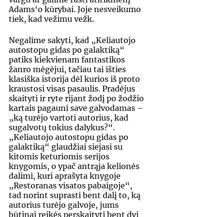
Adams‘o kūrybai. Joje nesveikumo 
tiek, kad vežimu vežk.
Negalime sakyti, kad „Keliautojo 
autostopu gidas po galaktiką“ 
patiks kiekvienam fantastikos 
žanro mėgėjui, tačiau tai išties 
klasiška istorija dėl kurios iš proto 
kraustosi visas pasaulis. Pradėjus 
skaityti ir ryte rijant žodį po žodžio 
kartais pagauni save galvodamas – 
„ką turėjo vartoti autorius, kad 
sugalvotų tokius dalykus?“. 
„Keliautojo autostopu gidas po 
galaktiką“ glaudžiai siejasi su 
kitomis keturiomis serijos 
knygomis, o ypač antrąja kelionės 
dalimi, kuri aprašyta knygoje 
„Restoranas visatos pabaigoje“, 
tad norint suprasti bent dalį to, ką 
autorius turėjo galvoje, jums 
būtinai reikės perskaityti bent dvi 