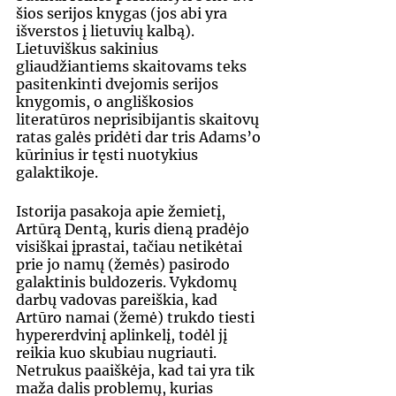
šios serijos knygas (jos abi yra 
išverstos į lietuvių kalbą). 
Lietuviškus sakinius 
gliaudžiantiems skaitovams teks 
pasitenkinti dvejomis serijos 
knygomis, o angliškosios 
literatūros neprisibijantis skaitovų 
ratas galės pridėti dar tris Adams’o 
kūrinius ir tęsti nuotykius 
galaktikoje.
Istorija pasakoja apie žemietį, 
Artūrą Dentą, kuris dieną pradėjo 
visiškai įprastai, tačiau netikėtai 
prie jo namų (žemės) pasirodo 
galaktinis buldozeris. Vykdomų 
darbų vadovas pareiškia, kad 
Artūro namai (žemė) trukdo tiesti 
hypererdvinį aplinkelį, todėl jį 
reikia kuo skubiau nugriauti. 
Netrukus paaiškėja, kad tai yra tik 
maža dalis problemų, kurias 