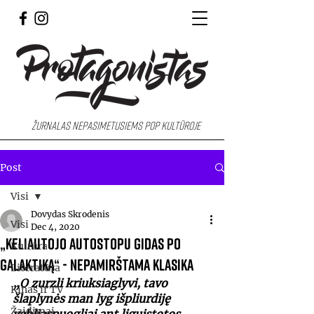
Žurnalas nepasimetusiems pop kultūroje
Post
Visi
Dovydas Skrodenis
Visi
Dec 4, 2020
„Keliautojo autostopu gidas po
Kultūra
galaktiką“ - nepamirštama klasika
Literatūra
„O zurzli kriuksiaglyvi, tavo 
Kinas ir TV
šlaplynės man lyg išpliurdiję 
Žaidimai