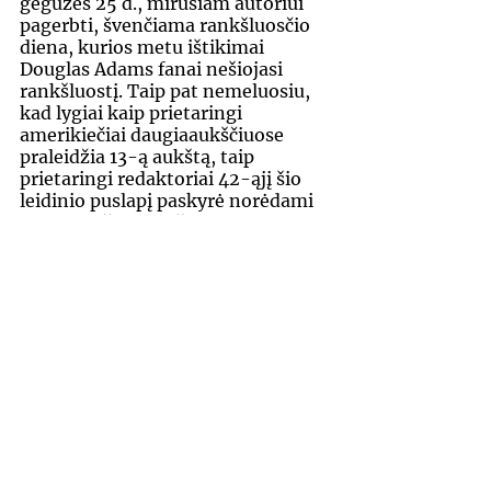
gegužės 25 d., mirusiam autoriui 
pagerbti, švenčiama rankšluosčio 
diena, kurios metu ištikimai 
Douglas Adams fanai nešiojasi 
rankšluos­tį. Taip pat nemeluosiu, 
kad lygiai kaip prietaringi 
amerikiečiai daugiaaukščiuose 
praleidžia 13-ą aukštą, taip 
prietaringi redaktoriai 42-ąjį šio 
leidinio puslapį paskyrė norėdami 
priversti išties didžiai susimąstyti 
ir galbūt išminties įkvėpti.
fantastika
knygos
Literatūra