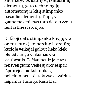
alternatyvios istorijos, fantastinių 
elementų, garo technologijų, 
automatonų ir kitų stimpanko 
pasaulio elementų. Taip yra 
gaunamas miksas tarp detektyvo ir 
fantastinės istorijos.
Didžioji dalis stimpanko knygų yra 
orientuotos į komercinę literatūrą, 
kurioje veikėjai galbūt lieka kiek 
plokštesni, o veiksmas yra 
svarbesnis. Tačiau net ir joje yra 
neišvengiami veikėjų archetipai: 
išprotėjęs mokslininkas, 
policininkas – detektyvas, įvairius 
laipsnius turintys kariškiai.