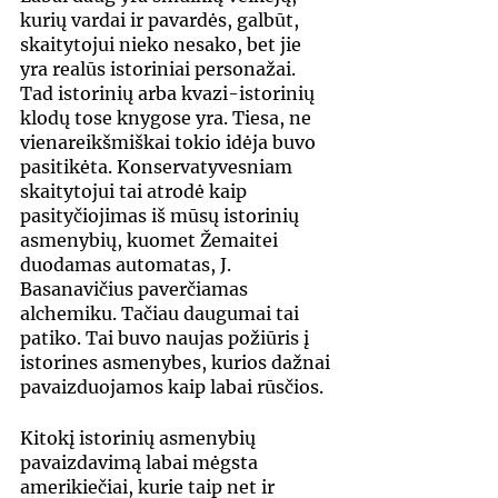
kurių vardai ir pavardės, galbūt, 
skaitytojui nieko nesako, bet jie 
yra realūs istoriniai personažai. 
Tad istorinių arba kvazi-istorinių 
klodų tose knygose yra. Tiesa, ne 
vienareikšmiškai tokio idėja buvo 
pasitikėta. Konservatyvesniam 
skaitytojui tai atrodė kaip 
pasityčiojimas iš mūsų istorinių 
asmenybių, kuomet Žemaitei 
duodamas automatas, J. 
Basanavičius paverčiamas 
alchemiku. Tačiau daugumai tai 
patiko. Tai buvo naujas požiūris į 
istorines asmenybes, kurios dažnai 
pavaizduojamos kaip labai rūsčios.
Kitokį istorinių asmenybių 
pavaizdavimą labai mėgsta 
amerikiečiai, kurie taip net ir 