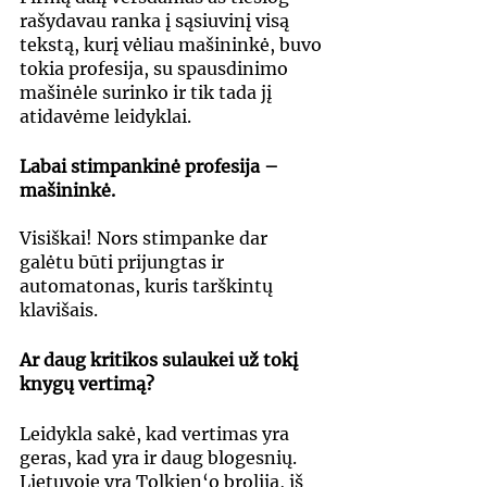
rašydavau ranka į sąsiuvinį visą 
tekstą, kurį vėliau mašininkė, buvo 
tokia profesija, su spausdinimo 
mašinėle surinko ir tik tada jį 
atidavėme leidyklai.
Labai stimpankinė profesija – 
mašininkė.
Visiškai! Nors stimpanke dar 
galėtu būti prijungtas ir 
automatonas, kuris tarškintų 
klavišais.
Ar daug kritikos sulaukei už tokį 
knygų vertimą?
Leidykla sakė, kad vertimas yra 
geras, kad yra ir daug blogesnių. 
Lietuvoje yra Tolkien‘o brolija, iš 