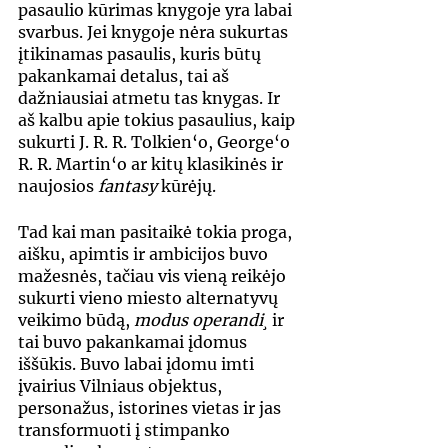
pasaulio kūrimas knygoje yra labai 
svarbus. Jei knygoje nėra sukurtas 
įtikinamas pasaulis, kuris būtų 
pakankamai detalus, tai aš 
dažniausiai atmetu tas knygas. Ir 
aš kalbu apie tokius pasaulius, kaip 
sukurti J. R. R. Tolkien‘o, George‘o 
R. R. Martin‘o ar kitų klasikinės ir 
naujosios 
fantasy
 kūrėjų.
Tad kai man pasitaikė tokia proga, 
aišku, apimtis ir ambicijos buvo 
mažesnės, tačiau vis vieną reikėjo 
sukurti vieno miesto alternatyvų 
veikimo būdą, 
modus operandi
¸ ir 
tai buvo pakankamai įdomus 
iššūkis. Buvo labai įdomu imti 
įvairius Vilniaus objektus, 
personažus, istorines vietas ir jas 
transformuoti į stimpanko 