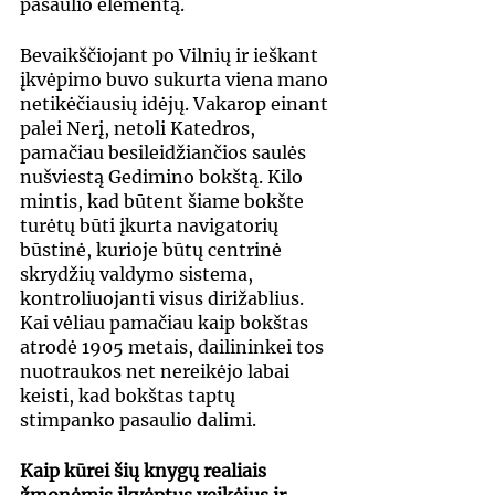
pasaulio elementą.
Bevaikščiojant po Vilnių ir ieškant 
įkvėpimo buvo sukurta viena mano 
netikėčiausių idėjų. Vakarop einant 
palei Nerį, netoli Katedros, 
pamačiau besileidžiančios saulės 
nušviestą Gedimino bokštą. Kilo 
mintis, kad būtent šiame bokšte 
turėtų būti įkurta navigatorių 
būstinė, kurioje būtų centrinė 
skrydžių valdymo sistema, 
kontroliuojanti visus dirižablius. 
Kai vėliau pamačiau kaip bokštas 
atrodė 1905 metais, dailininkei tos 
nuotraukos net nereikėjo labai 
keisti, kad bokštas taptų 
stimpanko pasaulio dalimi.
Kaip kūrei šių knygų realiais 