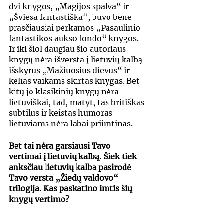
dvi knygos, „Magijos spalva“ ir 
„Šviesa fantastiška“, buvo bene 
prasčiausiai perkamos „Pasaulinio 
fantastikos aukso fondo“ knygos. 
Ir iki šiol daugiau šio autoriaus 
knygų nėra išversta į lietuvių kalbą 
išskyrus „Mažiuosius dievus“ ir 
kelias vaikams skirtas knygas. Bet 
kitų jo klasikinių knygų nėra 
lietuviškai, tad, matyt, tas britiškas 
subtilus ir keistas humoras 
lietuviams nėra labai priimtinas.
Bet tai nėra garsiausi Tavo 
vertimai į lietuvių kalbą. Šiek tiek 
anksčiau lietuvių kalba pasirodė 
Tavo versta „Žiedų valdovo“ 
trilogija. Kas paskatino imtis šių 
knygų vertimo?