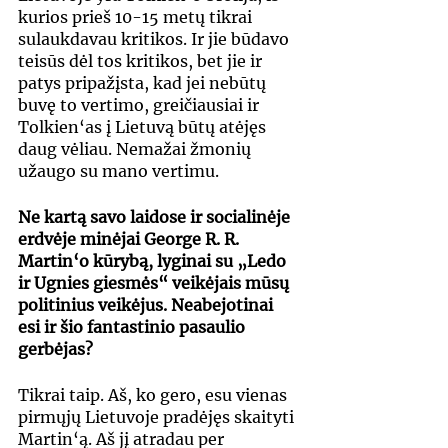
kurios prieš 10-15 metų tikrai 
sulaukdavau kritikos. Ir jie būdavo 
teisūs dėl tos kritikos, bet jie ir 
patys pripažįsta, kad jei nebūtų 
buvę to vertimo, greičiausiai ir 
Tolkien‘as į Lietuvą būtų atėjęs 
daug vėliau. Nemažai žmonių 
užaugo su mano vertimu.
Ne kartą savo laidose ir socialinėje 
erdvėje minėjai George R. R. 
Martin‘o kūrybą, lyginai su „Ledo 
ir Ugnies giesmės“ veikėjais mūsų 
politinius veikėjus. Neabejotinai 
esi ir šio fantastinio pasaulio 
gerbėjas?
Tikrai taip. Aš, ko gero, esu vienas 
pirmųjų Lietuvoje pradėjęs skaityti 
Martin‘ą. Aš jį atradau per 