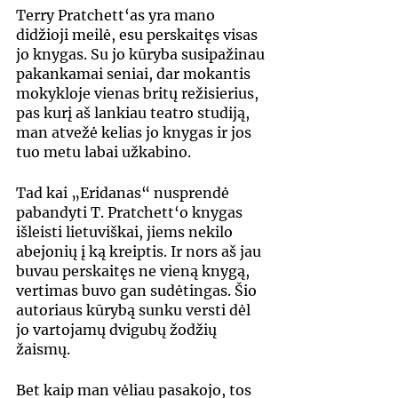
Terry Pratchett‘as yra mano 
didžioji meilė, esu perskaitęs visas 
jo knygas. Su jo kūryba susipažinau 
pakankamai seniai, dar mokantis 
mokykloje vienas britų režisierius, 
pas kurį aš lankiau teatro studiją, 
man atvežė kelias jo knygas ir jos 
tuo metu labai užkabino.
Tad kai „Eridanas“ nusprendė 
pabandyti T. Pratchett‘o knygas 
išleisti lietuviškai, jiems nekilo 
abejonių į ką kreiptis. Ir nors aš jau 
buvau perskaitęs ne vieną knygą, 
vertimas buvo gan sudėtingas. Šio 
autoriaus kūrybą sunku versti dėl 
jo vartojamų dvigubų žodžių 
žaismų.
Bet kaip man vėliau pasakojo, tos 