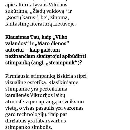
apie alternatyvaus Vilniaus 
sukūrimą, „Žiedų valdovą“ ir 
„Sostų karus“, bei, žinoma, 
fantastinę literatūrą Lietuvoje.
Klausimas Tau, kaip „Vilko 
valandos“ ir „Maro dienos“ 
autoriui – kaip galėtum 
nežinančiam skaitytojui apibūdinti 
stimpanką (angl. „steampunk“)?
Pirmiausia stimpanką išskiria stipri 
vizualinė estetika. Klasikiniame 
stimpanke yra perteikiama 
karalienės Viktorijos laikų 
atmosfera per aprangą ar veiksmo 
vietą, o visas pasaulis yra varomas 
garo technologijų. Taip pat 
dirižablis yra labai svarbus 
stimpanko simbolis.