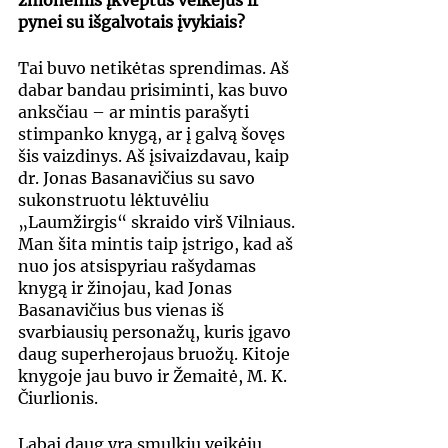
žmonėmis įkvėptus veikėjus ir 
pynei su išgalvotais įvykiais?
Tai buvo netikėtas sprendimas. Aš 
dabar bandau prisiminti, kas buvo 
anksčiau – ar mintis parašyti 
stimpanko knygą, ar į galvą šovęs 
šis vaizdinys. Aš įsivaizdavau, kaip 
dr. Jonas Basanavičius su savo 
sukonstruotu lėktuvėliu 
„Laumžirgis“ skraido virš Vilniaus. 
Man šita mintis taip įstrigo, kad aš 
nuo jos atsispyriau rašydamas 
knygą ir žinojau, kad Jonas 
Basanavičius bus vienas iš 
svarbiausių personažų, kuris įgavo 
daug superherojaus bruožų. Kitoje 
knygoje jau buvo ir Žemaitė, M. K. 
Čiurlionis.
Labai daug yra smulkių veikėjų, 