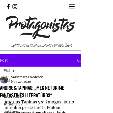
Žurnalas nepasimetusiems pop kultūroje
Post
Visi
Valdemaras Nedvecki
Visi
Nov 20, 2020
Andrius Tapinas: „Mes neturime
Kultūra
fantastinės literatūros“
Literatūra
Andrius Tapinas yra žmogus, kurio 
Kinas ir TV
nereikia pristatinėti. Puikiai 
Žaidimai