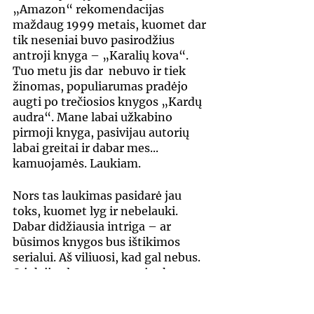
„Amazon“ rekomendacijas 
maždaug 1999 metais, kuomet dar 
tik neseniai buvo pasirodžius 
antroji knyga – „Karalių kova“. 
Tuo metu jis dar  nebuvo ir tiek 
žinomas, populiarumas pradėjo 
augti po trečiosios knygos „Kardų 
audra“. Mane labai užkabino 
pirmoji knyga, pasivijau autorių 
labai greitai ir dabar mes... 
kamuojamės. Laukiam.
Nors tas laukimas pasidarė jau 
toks, kuomet lyg ir nebelauki. 
Dabar didžiausia intriga – ar 
būsimos knygos bus ištikimos 
serialui. Aš viliuosi, kad gal nebus.  
O juk jis planavo septynias knygas, 
dabar jau sklinda gandai, kad 
istorija netilps septyniose knygose 