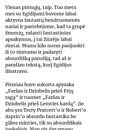
Vienas pirmųjų, taip. Tuo metu 
mes su Egidijumi buvome labai 
aktyvūs fantastų bendruomenės 
nariai ir pastebėjome, kad ta grupė 
žmonių, rašanti fantastinius 
apsakymus, į tai žiūrėjo labai 
rimtai. Mums kilo noras pasijuokti 
iš to rimtumo ir padaryti 
absurdišką parodiją, tad aš ir 
parašiau tekstą, kurį Egidijus 
iliustravo.
Pirmiau buvo sukurta apysaka 
„Faršas ir Dziubelis prieš Fėjų 
ragą“ ir tuomet „Faršas ir 
Dziubelis prieš Lemties kardą“. Jie 
abu yra Terry Pratcett‘o ir Robert‘o 
Asprin‘o absurdo fantastika be 
gilios minties, tik su absurdiškais 
juokeliais. Man vis dar smagu 