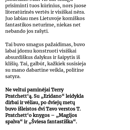
prisiminti tuos kūrinius, nors juose 
literatūrinės vertės ir visiškai nėra. 
Juo labiau mes Lietuvoje komiškos 
fantastikos neturime, niekas net 
nebando jos rašyti.
Tai buvo smagus pažaidimas, buvo 
labai įdomu konstruoti visiškai 
absurdiškus dalykus ir šaipytis iš 
klišių. Tai, galbūt, kažkiek susisieja 
su mano dabartine veikla, politine 
satyra.
Ne veltui paminėjai Terry 
Pratchett‘ą. Su „Eridano“ leidykla 
dirbai ir vėliau, po dviejų metų 
buvo išleistos dvi Tavo verstos T. 
Pratchett‘o knygos – „Magijos 
spalva“ ir „Šviesa fantastiška“.