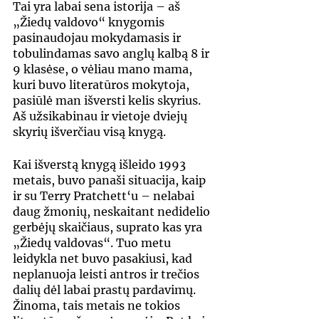
Tai yra labai sena istorija – aš 
„Žiedų valdovo“ knygomis 
pasinaudojau mokydamasis ir 
tobulindamas savo anglų kalbą 8 ir 
9 klasėse, o vėliau mano mama, 
kuri buvo literatūros mokytoja, 
pasiūlė man išversti kelis skyrius. 
Aš užsikabinau ir vietoje dviejų 
skyrių išverčiau visą knygą.
Kai išverstą knygą išleido 1993 
metais, buvo panaši situacija, kaip 
ir su Terry Pratchett‘u – nelabai 
daug žmonių, neskaitant nedidelio 
gerbėjų skaičiaus, suprato kas yra 
„Žiedų valdovas“. Tuo metu 
leidykla net buvo pasakiusi, kad 
neplanuoja leisti antros ir trečios 
dalių dėl labai prastų pardavimų. 
Žinoma, tais metais ne tokios 