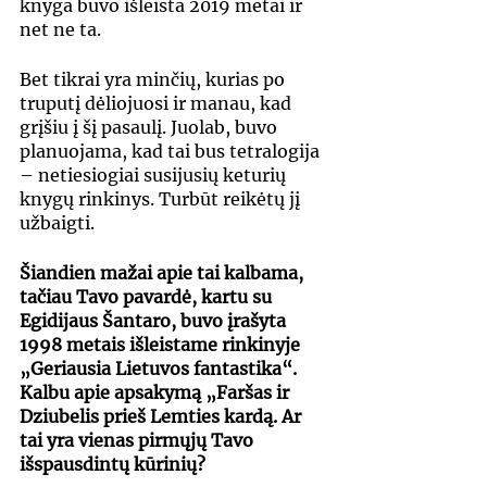
knyga buvo išleista 2019 metai ir 
net ne ta.
Bet tikrai yra minčių, kurias po 
truputį dėliojuosi ir manau, kad 
grįšiu į šį pasaulį. Juolab, buvo 
planuojama, kad tai bus tetralogija 
– netiesiogiai susijusių keturių 
knygų rinkinys. Turbūt reikėtų jį 
užbaigti.
Šiandien mažai apie tai kalbama, 
tačiau Tavo pavardė, kartu su 
Egidijaus Šantaro, buvo įrašyta 
1998 metais išleistame rinkinyje 
„Geriausia Lietuvos fantastika“. 
Kalbu apie apsakymą „Faršas ir 
Dziubelis prieš Lemties kardą. Ar 
tai yra vienas pirmųjų Tavo 
išspausdintų kūrinių?