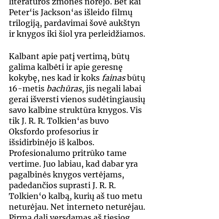
literatūros žmonės norėjo. Bet kai 
Peter‘is Jackson‘as išleido filmų 
trilogiją, pardavimai šovė aukštyn 
ir knygos iki šiol yra perleidžiamos.
Kalbant apie patį vertimą, būtų 
galima kalbėti ir apie geresnę 
kokybę, nes kad ir koks 
fainas
 būtų 
16-metis 
bachūras
, jis negali labai 
gerai išversti vienos sudėtingiausių 
savo kalbine struktūra knygos. Vis 
tik J. R. R. Tolkien‘as buvo 
Oksfordo profesorius ir 
išsidirbinėjo iš kalbos. 
Profesionalumo pritrūko tame 
vertime. Juo labiau, kad dabar yra 
pagalbinės knygos vertėjams, 
padedančios suprasti J. R. R. 
Tolkien‘o kalbą, kurių aš tuo metu 
neturėjau. Net interneto neturėjau. 
Pirmą dalį versdamas aš tiesiog 