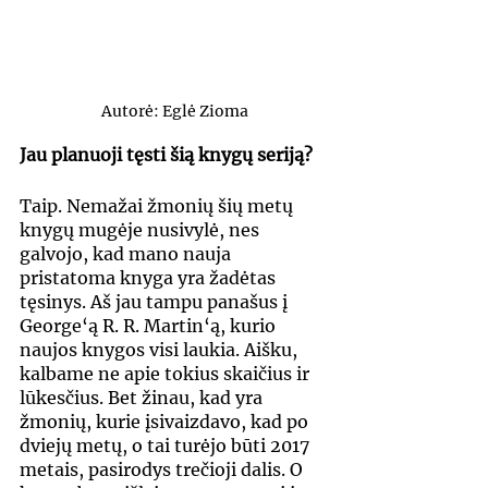
Autorė: Eglė Zioma
Jau planuoji tęsti šią knygų seriją?
Taip. Nemažai žmonių šių metų 
knygų mugėje nusivylė, nes 
galvojo, kad mano nauja 
pristatoma knyga yra žadėtas 
tęsinys. Aš jau tampu panašus į 
George‘ą R. R. Martin‘ą, kurio 
naujos knygos visi laukia. Aišku, 
kalbame ne apie tokius skaičius ir 
lūkesčius. Bet žinau, kad yra 
žmonių, kurie įsivaizdavo, kad po 
dviejų metų, o tai turėjo būti 2017 
metais, pasirodys trečioji dalis. O 