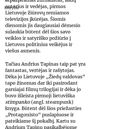
atpažįstamas žurnalistas, laidų 
autorius ir vedėjas, pirmos 
Kūryba
Lietuvoje žiūrovų remiamos 
televizijos įkūrėjas. Šiomis 
dienomis jis daugiausiai dėmesio 
sulaukia būtent dėl šios savo 
veiklos ir satyriško požiūrio į 
Lietuvos politinius veikėjus ir 
viešus asmenis.
Tačiau Andrius Tapinas taip pat yra 
fantastas, vertėjas ir rašytojas. 
Dėka jo Lietuvoje „Žiedų valdovas“ 
tapo žinomas dar iki pasirodant 
garsiajai filmų trilogijai ir dėka jo 
buvo išleista pirmoji lietuviška 
stimpanko
 (angl. steampunk) 
knyga. Būtent dėl šios priežasties 
„Protagonisto“ puslapiuose ir 
pateikiame šį pokalbį. Kartu su 
Andrium Tapinu pasikalbėjome 