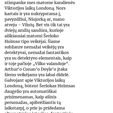
stimpanke mes matome karalienės 
Viktorijos laikų Londoną. Nors 
kartais ir yra nukrypstama į, 
pavyzdžiui, Niujorką ar, mano 
atveju – Vilnių. Bet vis tik tai yra 
dviejų amžių sandūra, kurioje 
aiškiausiai matomi Šerloko 
Holmso tipo veikėjai. Šiame 
subžanre nemažai veikėjų yra 
detektyvai, nemažai fantastikos 
yra su detektyvo elementais, kaip 
ir toje pačioje „Vilko valandoje“. 
Arthur‘o Conan‘o Doyle‘o įtaka 
šiems veikėjams yra labai didelė. 
Galvojant apie Viktorijos laikų 
Londoną, būtent Šerlokas Holmsas 
daugelio yra automatiškai 
prisimenamas, kaip ašinis 
personažas, apibrėžiantis tą 
laikotarpį, o prie jo pridedama 