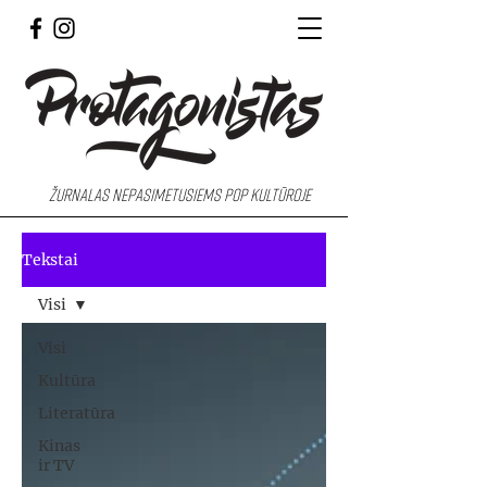
Žurnalas nepasimetusiems pop kultūroje
Tekstai
Visi
Visi
Kultūra
Literatūra
Kinas
ir TV