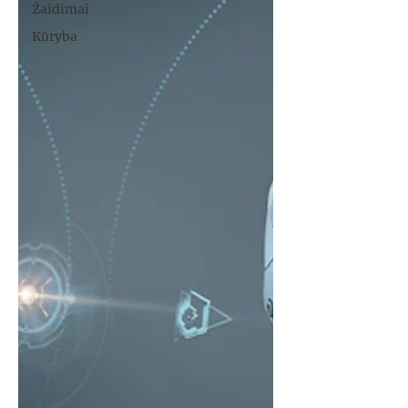
Žaidimai
Kūryba