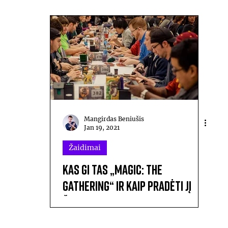
Mangirdas Beniušis
Jan 19, 2021
Žaidimai
Kas gi tas „Magic: The
Gathering“ ir kaip pradėti jį
žaisti?