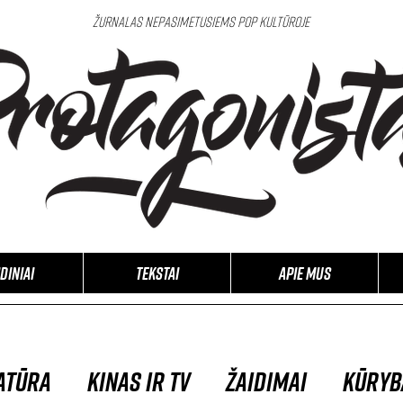
Žurnalas nepasimetusiems pop kultūroje
idiniai
Tekstai
APIE MUS
atūra
Kinas ir TV
Žaidimai
Kūryb