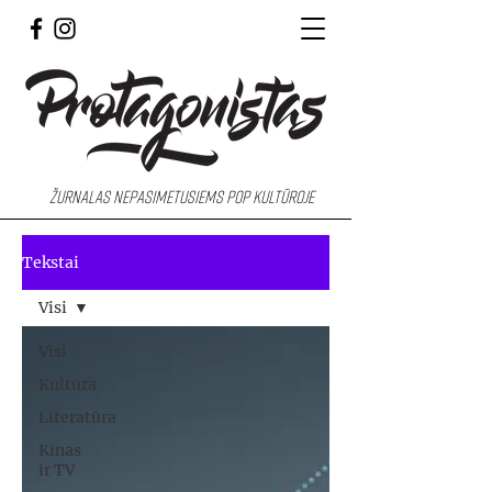
Žurnalas nepasimetusiems pop kultūroje
Tekstai
Visi
Visi
Kultūra
Literatūra
Kinas
ir TV