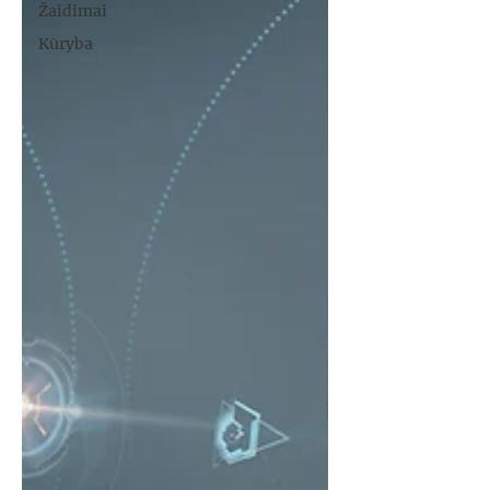
Žaidimai
Kūryba