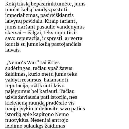
Kokį tikslą bepasirinktumėte, jums 
nuolat kelią bandys pastoti 
imperializmas, pasireiškiantis 
laivynų pavidalu. Kitaip tariant, 
jums naršant pasaulio vandenynus 
skersai – išilgai, teks rūpintis ir 
savo reputacija, ir spręsti, ar verta 
kautis su jums kelią pastojančiais 
laivais.
„Nemo‘s War“ tai išties 
sudėtingas, tačiau ypač žavus 
žaidimas, kurio metu jums teks 
valdyti resursus, balansuoti 
reputacija, užtikrinti laivo 
pajėgumus bei kariauti. Tačiau 
užvis žaviausia pati istorija, nes 
kiekvieną raundą pradėsite vis 
nauju įvykiu ir dėliosite savo paties 
istoriją apie kapitono Nemo 
nuotykius. Neseniai antrojo 
leidimo sulaukęs žaidimas 