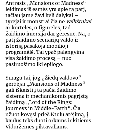
Antrasis „Mansions of Madness“ 
leidimas iš esmės yra apie tą patį, 
tačiau jame žavi keli dalykai – 
tyrėjai ir monstrai čia ne 
vaikštukai
ar kortelės, o figūrėlės, tad 
žaidimo imersija dar geresnė. Na, o 
patį žaidimo scenarijų valdo ir 
istoriją pasakoja mobilioji 
programėlė. Tai ypač palengvina 
visą žaidimo procesą – nuo 
pasiruošimo iki epilogo.
Smagu tai, jog „Žiedų valdovo“ 
gerbėjai „Mansions of Madness“ 
gali iškeisti į ta pačia žaidimo 
sistema ir mechanikomis pagrįstą 
žaidimą „Lord of the Rings: 
Journeys in Middle-Earth“. Čia 
užuot kovęsi prieš Ktulu atėjimą, į 
kaulus teks duoti orkams ir kitiems 
Viduržemės piktavaliams.