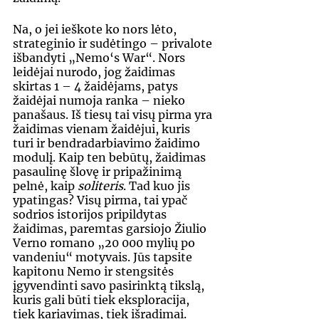
Na, o jei ieškote ko nors lėto, 
strateginio ir sudėtingo – privalote 
išbandyti „Nemo‘s War“. Nors 
leidėjai nurodo, jog žaidimas 
skirtas 1 – 4 žaidėjams, patys 
žaidėjai numoja ranka – nieko 
panašaus. Iš tiesų tai visų pirma yra 
žaidimas vienam žaidėjui, kuris 
turi ir bendradarbiavimo žaidimo 
modulį. Kaip ten bebūtų, žaidimas 
pasaulinę šlovę ir pripažinimą 
pelnė, kaip 
soliteris
. Tad kuo jis 
ypatingas? Visų pirma, tai ypač 
sodrios istorijos pripildytas 
žaidimas, paremtas garsiojo Žiulio 
Verno romano „20 000 mylių po 
vandeniu“ motyvais. Jūs tapsite 
kapitonu Nemo ir stengsitės 
įgyvendinti savo pasirinktą tikslą, 
kuris gali būti tiek eksploracija, 
tiek kariavimas, tiek išradimai. 