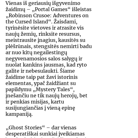
Vienas iš geriausių išgyvenimo 
žaidimų – „Portal Games“ išleistas 
„Robinson Crusoe: Adventures on 
the Cursed Island“. Žaisdami, 
tyrinėsite vietoves ir atrasite vis 
naujų žemių, rinksite resursus, 
meistrausite įnagius, kausitės su 
plėšrūnais, stengsitės nemirti badu 
ar nuo kitų negailestingų 
negyvenamosios salos salygų ir 
nuolat kankins jausmas, kad ryto 
galite ir nebesulaukti. Šiame 
žaidime taip pat žavi istorinis 
elementas, ypač žaidžiant su 
papildymu „Mystery Tales“, 
įnešančiu ne tik naujų herojų, bet 
ir penkias misijas, kartu 
susijungiančias į vieną epinę 
kampaniją.
„Ghost Stories“ – dar vienas 
desperatiškai sunkiai įveikiamas 