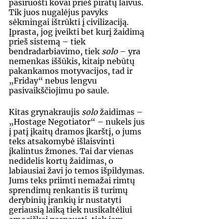
pasiruošti kovai prieš piratų laivus. 
Tik juos nugalėjus pavyks 
sėkmingai ištrūkti į civilizaciją. 
Įprasta, jog įveikti bet kurį žaidimą 
prieš sistemą – tiek 
bendradarbiavimo, tiek 
solo
 – yra 
nemenkas iššūkis, kitaip nebūtų 
pakankamos motyvacijos, tad ir 
„Friday“ nebus lengvu 
pasivaikščiojimu po saule.
Kitas grynakraujis 
solo
 žaidimas – 
„Hostage Negotiator“ – nukels jus 
į patį įkaitų dramos įkarštį, o jums 
teks atsakomybė išlaisvinti 
įkalintus žmones. Tai dar vienas 
nedidelis kortų žaidimas, o 
labiausiai žavi jo temos išpildymas. 
Jums teks priimti nemažai rimtų 
sprendimų renkantis iš turimų 
derybinių įrankių ir nustatyti 
geriausią laiką tiek nusikaltėliui 