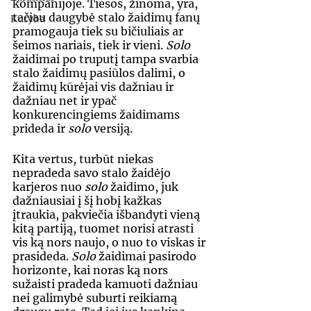
kompanijoje. Tiesos, žinoma, yra, 
tačiau daugybė stalo žaidimų fanų 
Kūryba
pramogauja tiek su bičiuliais ar 
šeimos nariais, tiek ir vieni. 
Solo
žaidimai po truputį tampa svarbia 
stalo žaidimų pasiūlos dalimi, o 
žaidimų kūrėjai vis dažniau ir 
dažniau net ir ypač 
konkurencingiems žaidimams 
prideda ir 
solo
 versiją. 
Kita vertus, turbūt niekas 
nepradeda savo stalo žaidėjo 
karjeros nuo 
solo
 žaidimo, juk 
dažniausiai į šį hobį kažkas 
įtraukia, pakviečia išbandyti vieną 
kitą partiją, tuomet norisi atrasti 
vis ką nors naujo, o nuo to viskas ir 
prasideda. 
Solo
 žaidimai pasirodo 
horizonte, kai noras ką nors 
sužaisti pradeda kamuoti dažniau 
nei galimybė suburti reikiamą 