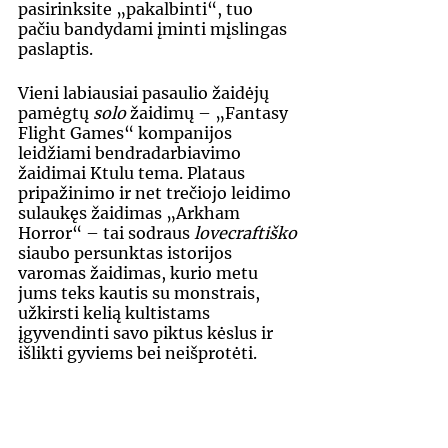
pasirinksite „pakalbinti“, tuo 
pačiu bandydami įminti mįslingas 
paslaptis.
Vieni labiausiai pasaulio žaidėjų 
pamėgtų 
solo
 žaidimų – „Fantasy 
Flight Games“ kompanijos 
leidžiami bendradarbiavimo 
žaidimai Ktulu tema. Plataus 
pripažinimo ir net trečiojo leidimo 
sulaukęs žaidimas „Arkham 
Horror“ – tai sodraus 
lovecraftiško
siaubo persunktas istorijos 
varomas žaidimas, kurio metu 
jums teks kautis su monstrais, 
užkirsti kelią kultistams 
įgyvendinti savo piktus kėslus ir 
išlikti gyviems bei neišprotėti.