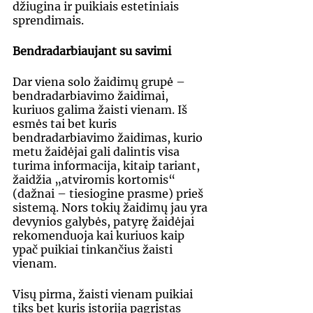
džiugina ir puikiais estetiniais 
sprendimais.
Bendradarbiaujant su savimi
Dar viena solo žaidimų grupė – 
bendradarbiavimo žaidimai, 
kuriuos galima žaisti vienam. Iš 
esmės tai bet kuris 
bendradarbiavimo žaidimas, kurio 
metu žaidėjai gali dalintis visa 
turima informacija, kitaip tariant, 
žaidžia „atviromis kortomis“ 
(dažnai – tiesiogine prasme) prieš 
sistemą. Nors tokių žaidimų jau yra 
devynios galybės, patyrę žaidėjai 
rekomenduoja kai kuriuos kaip 
ypač puikiai tinkančius žaisti 
vienam.
Visų pirma, žaisti vienam puikiai 
tiks bet kuris istorija pagrįstas 