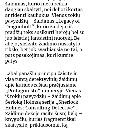
žaidimas, kurio metu reikia 
daugiau skaityti, nei dėlioti kortas 
ar ridenti kauliukus. Vienas tokių 
pavyzdžių – žaidimas „Legacy of 
Dragonholt“, kurio žaidėjui iš 
pradžių teks susikurti herojų bei su 
juo leistis į fantastinį nuotykį. Be 
abejo, sieksite žaidimo nustatyto 
tikslo, bet juk svarbiausia ne tai, o 
pats pasakojimas, kurį kursite 
patys.
Labai panašiu principu žaisite ir 
visą tuntą detektyvinių žaidimų, 
apie kuriuos rašiau praėjusiame 
„Protagonisto“ numeryje. Vienas 
iš tokių pavyzdžių – žaidimų apie 
Šerloką Holmsą serija „Sherlock 
Holmes: Consulting Detective“. 
Žaidimo dėžėje rasite šūsnį bylų – 
knygučių, kurias fragmentiškai 
skaitysite, priklausomai, ką 