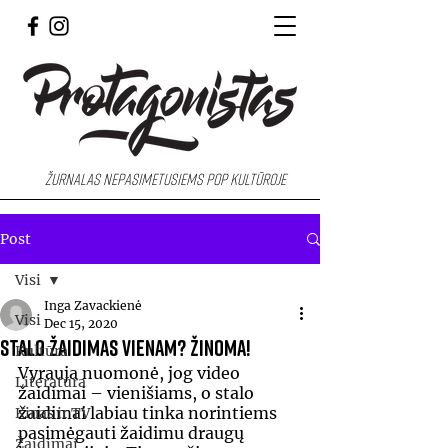
Žurnalas nepasimetusiems pop kultūroje
Post
Visi
Inga Zavackienė
Visi
Dec 15, 2020
Stalo žaidimas vienam? Žinoma!
Kultūra
Vyrauja nuomonė, jog video 
Literatūra
žaidimai – vienišiams, o stalo 
žaidimai labiau tinka norintiems 
Kinas ir TV
pasimėgauti žaidimu draugų 
Žaidimai