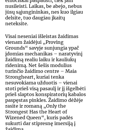
emociškai paspausti, tiek jam 
nusileisti. Laikas, be abejo, nebus 
jūsų sąjungininkas, nes kuo ilgiau 
delsite, tuo daugiau įkaitų 
neteksite.
Visai neseniai išleistas žaidimas 
vienam žaidėjui „Proving 
Grounds“ savyje sunjungia ypač 
įdomias mechanikas – naratyvinį 
žaidimą realiu laiku ir kauliukų 
ridenimą. Net šešis modulius 
turinčio žaidimo centre – Maia 
Strongheart, kuriai tenka 
nesuvokiama užduotis – vienai 
stoti prieš visą pasaulį ir jį išgelbėti 
prieš slaptos konspiratorių kabalos 
paspęstas pinkles. Žaidimo dėžėje 
rasite ir romaną „Only the 
Strongest Has the Heart of 
Wizened Queen“, kuris padės 
sukurti dar stipresnę imersiją į 
žaidimą.