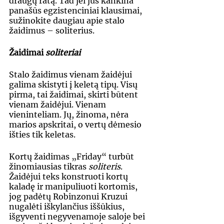
draugų ratą. Tad jei jus kankina 
panašūs egzistenciniai klausimai, 
sužinokite daugiau apie stalo 
žaidimus – soliterius.
Žaidimai 
soliteriai
Stalo žaidimus vienam žaidėjui 
galima skistyti į keletą tipų. Visų 
pirma, tai žaidimai, skirti būtent 
vienam žaidėjui. Vienam 
vieninteliam. Jų, žinoma, nėra 
marios apskritai, o vertų dėmesio 
išties tik keletas. 
Kortų žaidimas „Friday“ turbūt 
žinomiausias tikras 
soliteris
. 
Žaidėjui teks konstruoti kortų 
kaladę ir manipuliuoti kortomis, 
jog padėtų Robinzonui Kruzui 
nugalėti iškylančius iššūkius, 
išgyventi negyvenamoje saloje bei 