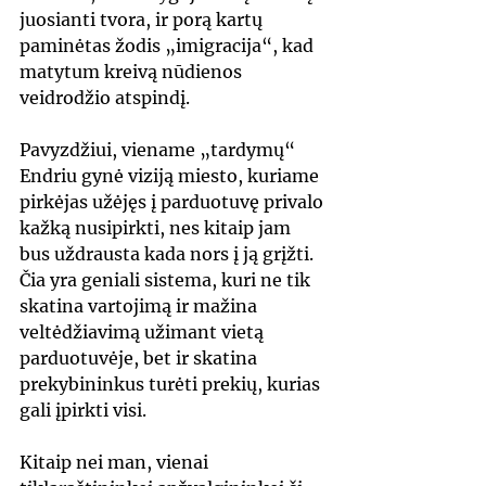
juosianti tvora, ir porą kartų 
paminėtas žodis „imigracija“, kad 
matytum kreivą nūdienos 
veidrodžio atspindį.
Pavyzdžiui, viename „tardymų“ 
Endriu gynė viziją miesto, kuriame 
pirkėjas užėjęs į parduotuvę privalo 
kažką nusipirkti, nes kitaip jam 
bus uždrausta kada nors į ją grįžti. 
Čia yra geniali sistema, kuri ne tik 
skatina vartojimą ir mažina 
veltėdžiavimą užimant vietą 
parduotuvėje, bet ir skatina 
prekybininkus turėti prekių, kurias 
gali įpirkti visi. 
Kitaip nei man, vienai 