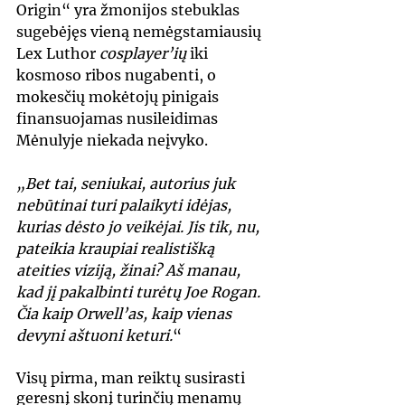
Origin“ yra žmonijos stebuklas 
sugebėjęs vieną nemėgstamiausių 
Lex Luthor
 cosplayer’ių
 iki 
kosmoso ribos nugabenti, o 
mokesčių mokėtojų pinigais 
finansuojamas nusileidimas 
Mėnulyje niekada neįvyko.
„Bet tai, seniukai, autorius juk 
nebūtinai turi palaikyti idėjas, 
kurias dėsto jo veikėjai. Jis tik, nu, 
pateikia kraupiai realistišką 
ateities viziją, žinai? Aš manau, 
kad jį pakalbinti turėtų Joe Rogan. 
Čia kaip Orwell’as, kaip vienas 
devyni aštuoni keturi.
“
Visų pirma, man reiktų susirasti 
geresnį skonį turinčių menamų 