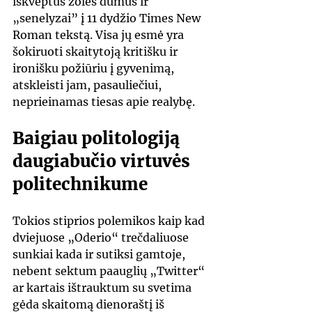
iškvėptus žolės dūmus ir 
„senelyzai” į 11 dydžio Times New 
Roman tekstą. Visa jų esmė yra 
šokiruoti skaitytoją kritišku ir 
ironišku požiūriu į gyvenimą, 
atskleisti jam, pasauliečiui, 
neprieinamas tiesas apie realybę.
Baigiau politologiją 
daugiabučio virtuvės 
politechnikume 
Tokios stiprios polemikos kaip kad 
dviejuose „Oderio“ trečdaliuose 
sunkiai kada ir sutiksi gamtoje, 
nebent sektum paauglių „Twitter“ 
ar kartais ištrauktum su svetima 
gėda skaitomą dienoraštį iš 