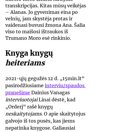
transkripcijas. Kitas mūsų veikėjas 
– Alanas. Jo gyvenimas eina po 
velnių, jam skystėja protas ir 
vaidenasi buvusi žmona Ana. Šalia 
viso to maišosi ištraukos iš 
Trumano Moro esė rinkinio.
Knyga knygų 
heiteriams
2021-ųjų gegužės 12 d. „15min.lt“ 
pasirodžiusiame 
interviu/spaudos 
pranešime
 Dainius Vanagas 
interviuotojai
 Linai dėstė, kad 
„Orderį“ rašė knygų 
neskaitytojams
. O apie skaitytojus 
galvojo iš tos pusės, kas jiems 
nepatinka knygose. Galiausiai 