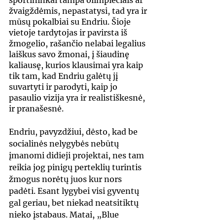
sportininkai tampa olimpiečiais ar 
žvaigždėmis, nepastatysi, tad yra ir 
mūsų pokalbiai su Endriu. Šioje 
vietoje tardytojas ir pavirsta iš 
žmogelio, rašančio nelabai legalius 
laiškus savo žmonai, į šiaudinę 
kaliausę, kurios klausimai yra kaip 
tik tam, kad Endriu galėtų jį 
suvartyti ir parodyti, kaip jo 
pasaulio vizija yra ir realistiškesnė, 
ir pranašesnė.
Endriu, pavyzdžiui, dėsto, kad be 
socialinės nelygybės nebūtų 
įmanomi didieji projektai, nes tam 
reikia jog pinigų perteklių turintis 
žmogus norėtų juos kur nors 
padėti. Esant lygybei visi gyventų 
gal geriau, bet niekad neatsitiktų 
nieko įstabaus. Matai, „Blue 