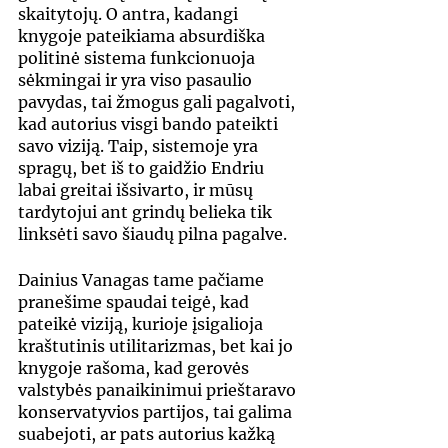
skaitytojų. O antra, kadangi 
knygoje pateikiama absurdiška 
politinė sistema funkcionuoja 
sėkmingai ir yra viso pasaulio 
pavydas, tai žmogus gali pagalvoti, 
kad autorius visgi bando pateikti 
savo viziją. Taip, sistemoje yra 
spragų, bet iš to gaidžio Endriu 
labai greitai išsivarto, ir mūsų 
tardytojui ant grindų belieka tik 
linksėti savo šiaudų pilna pagalve. 
Dainius Vanagas tame pačiame 
pranešime spaudai teigė, kad 
pateikė viziją, kurioje įsigalioja 
kraštutinis utilitarizmas, bet kai jo 
knygoje rašoma, kad gerovės 
valstybės panaikinimui prieštaravo 
konservatyvios partijos, tai galima 
suabejoti, ar pats autorius kažką 