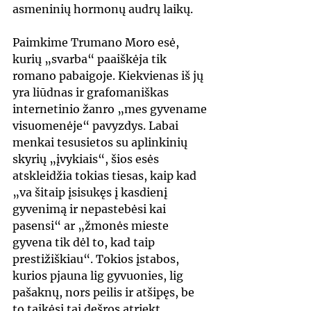
asmeninių hormonų audrų laikų.
Paimkime Trumano Moro esė, 
kurių „svarba“ paaiškėja tik 
romano pabaigoje. Kiekvienas iš jų 
yra liūdnas ir grafomaniškas 
internetinio žanro „mes gyvename 
visuomenėje“ pavyzdys. Labai 
menkai tesusietos su aplinkinių 
skyrių „įvykiais“, šios esės 
atskleidžia tokias tiesas, kaip kad 
„va šitaip įsisukęs į kasdienį 
gyvenimą ir nepastebėsi kai 
pasensi“ ar „žmonės mieste 
gyvena tik dėl to, kad taip 
prestižiškiau“. Tokios įstabos, 
kurios pjauna lig gyvuonies, lig 
pašaknų, nors peilis ir atšipęs, be 
to taikėsi tai dešros atriekt. 