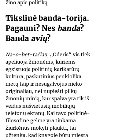
žino apie politiką.
Tikslinė banda-torija. 
Pagauni? Nes 
banda
? 
Banda 
avių
?
Na-o-bet-tačiau
, „Oderis“ vis tiek 
apeliuoja žmonėms, kuriems 
egzistuoja politinių karikatūrų 
kultūra, paskutinius penkiolika 
metų taip ir nesugalvojus nieko 
originaliau, nei nupiešti pilkų 
žmonių minią, kur spalva yra tik iš 
veidus nušvietusių mobiliųjų 
telefonų ekranų. Kai tavo politinė-
filosofinė gelmė yra tinkama 
žiurkėnus mokyti plaukti, tai 
užtenka, kad knygoje būtų miestą 