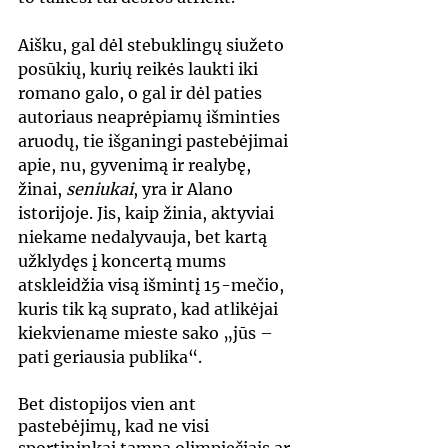
Aišku, gal dėl stebuklingų siužeto 
posūkių, kurių reikės laukti iki 
romano galo, o gal ir dėl paties 
autoriaus neaprėpiamų išminties 
aruodų, tie išganingi pastebėjimai 
apie, nu, gyvenimą ir realybę, 
žinai, 
seniukai
, yra ir Alano 
istorijoje. Jis, kaip žinia, aktyviai 
niekame nedalyvauja, bet kartą 
užklydęs į koncertą mums 
atskleidžia visą išmintį 15-mečio, 
kuris tik ką suprato, kad atlikėjai 
kiekviename mieste sako „jūs – 
pati geriausia publika“.
Bet distopijos vien ant 
pastebėjimų, kad ne visi 