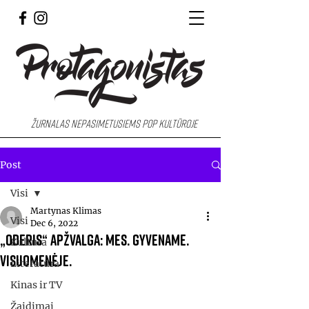
Žurnalas nepasimetusiems pop kultūroje
Post
Visi
Martynas Klimas
Visi
Dec 6, 2022
„Oderis“ apžvalga: MES. GYVENAME.
Kultūra
VISUOMENĖJE.
Literatūra
Kinas ir TV
Žaidimai