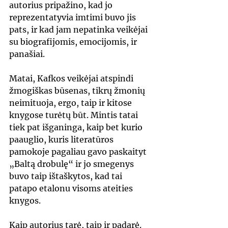
autorius pripažino, kad jo 
reprezentatyvia imtimi buvo jis 
pats, ir kad jam nepatinka veikėjai 
su biografijomis, emocijomis, ir 
panašiai.
Matai, Kafkos veikėjai atspindi 
žmogiškas būsenas, tikrų žmonių 
neimituoja, ergo, taip ir kitose 
knygose turėtų būt. Mintis tatai 
tiek pat išganinga, kaip bet kurio 
paauglio, kuris literatūros 
pamokoje pagaliau gavo paskaityt 
„Baltą drobulę“ ir jo smegenys 
buvo taip ištaškytos, kad tai 
patapo etalonu visoms ateities 
knygos. 
Kaip autorius tarė, taip ir padarė. 