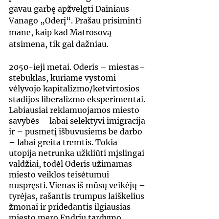
gavau garbę apžvelgti Dainiaus 
Vanago „Oderį“. Prašau prisiminti 
mane, kaip kad Matrosovą 
atsimena, tik gal dažniau.
2050-ieji metai. Oderis – miestas–
stebuklas, kuriame vystomi 
vėlyvojo kapitalizmo/ketvirtosios 
stadijos liberalizmo eksperimentai. 
Labiausiai reklamuojamos miesto 
savybės – labai selektyvi imigracija 
ir – pusmetį išbuvusiems be darbo 
– labai greita tremtis. Tokia 
utopija netrunka užkliūti mįslingai 
valdžiai, todėl Oderis užimamas 
miesto veiklos teisėtumui 
nuspręsti. Vienas iš mūsų veikėjų – 
tyrėjas, rašantis trumpus laiškelius 
žmonai ir pridedantis ilgiausias 
miesto mero Endriu tardymo 