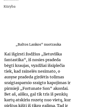
Kūryba
„Baltos Lankos“ nuotrauka
Kai išgirsti žodžius „lietuviška 
fantastika“, iš nosies pradeda 
bėgti kraujas, vyzdžiai išsiplečia 
tiek, kad rainelės nesimato, o 
ausyse pradeda girdėtis tolimas 
sraigtasparnio sraigto kapojimas ir 
pirmieji „Fortunate Son“ akordai. 
Bet aš, aišku, gal tik tris iš penkių 
kartų atskiriu rozetę nuo vietų, kur 
pirštus kišti iš tikro galima. Tad ir 