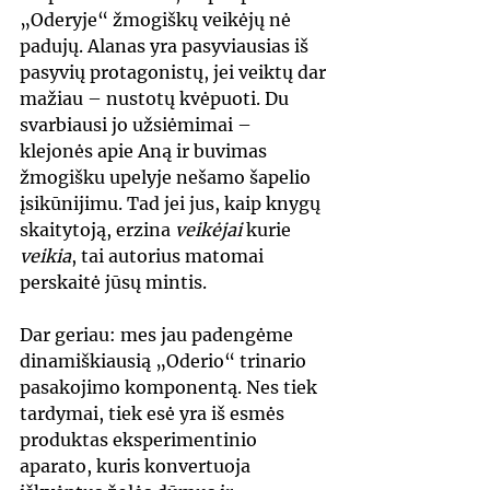
„Oderyje“ žmogiškų veikėjų nė 
padujų. Alanas yra pasyviausias iš 
pasyvių protagonistų, jei veiktų dar 
mažiau – nustotų kvėpuoti. Du 
svarbiausi jo užsiėmimai – 
klejonės apie Aną ir buvimas 
žmogišku upelyje nešamo šapelio 
įsikūnijimu. Tad jei jus, kaip knygų 
skaitytoją, erzina 
veikėjai
 kurie 
veikia
, tai autorius matomai 
perskaitė jūsų mintis.
Dar geriau: mes jau padengėme 
dinamiškiausią „Oderio“ trinario 
pasakojimo komponentą. Nes tiek 
tardymai, tiek esė yra iš esmės 
produktas eksperimentinio 
aparato, kuris konvertuoja 