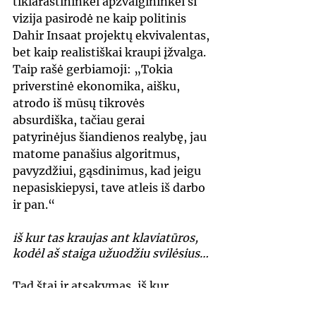
tiklaraštininkei apžvalgininkei ši 
vizija pasirodė ne kaip politinis 
Dahir Insaat projektų ekvivalentas, 
bet kaip realistiškai kraupi įžvalga. 
Taip rašė gerbiamoji: „Tokia 
priverstinė ekonomika, aišku, 
atrodo iš mūsų tikrovės 
absurdiška, tačiau gerai 
patyrinėjus šiandienos realybę, jau 
matome panašius algoritmus, 
pavyzdžiui, gąsdinimus, kad jeigu 
nepasiskiepysi, tave atleis iš darbo 
ir pan.“
iš kur tas kraujas ant klaviatūros, 
kodėl aš staiga užuodžiu svilėsius…
Tad štai ir atsakymas, iš kur 
palankūs atsiliepimai ir geri 