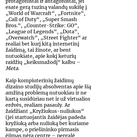
protagonistai ir antagonistai, jei 
esate gerą tuziną valandų sukišę į 
„World of Warcraft“, „Fortnite“, 
„Call of Duty“, „Super Smash 
Bros.“, „Counter-Strike: GO“, 
„League of Legends“, „Dota“, 
„Overwatch“, „Street Fighter“ ar 
realiai bet kurį kitą internetinį 
žaidimą, tai žinote, ar bent 
nutuokiate, apie kokį keturių 
raidžių „keiksmažodį“ kalbu – 
Meta
.
Kaip kompiuterinių žaidimų 
dizaino studijų absolventas apie šią 
amžiną problemą nutuokiau ir ne 
kartą susidūriau net ir už virtualios 
erdvės, realiam pasauly. Ar 
žaidžiant „Kryžiukus-nuliukus“ 
(jei startuojantis žaidėjas padeda 
kryžiuką arba nuliuką bet kuriame 
kampe, o priešininko pirmasis 
ėjimas nėra centre – pergalė 