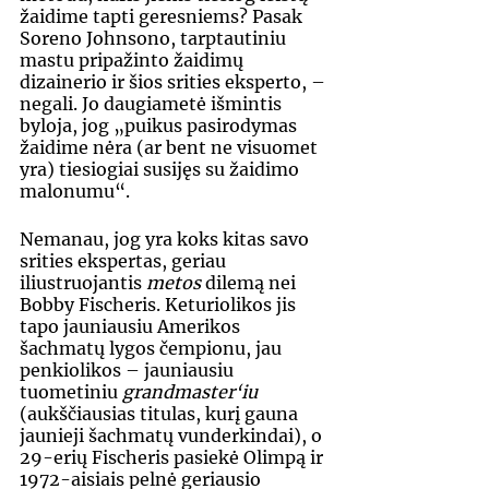
žaidime tapti geresniems? Pasak 
Soreno Johnsono, tarptautiniu 
mastu pripažinto žaidimų 
dizainerio ir šios srities eksperto, – 
negali. Jo daugiametė išmintis 
byloja, jog „puikus pasirodymas 
žaidime nėra (ar bent ne visuomet 
yra) tiesiogiai susijęs su žaidimo 
malonumu“.
Nemanau, jog yra koks kitas savo 
srities ekspertas, geriau 
iliustruojantis 
metos
 dilemą nei 
Bobby Fischeris. Keturiolikos jis 
tapo jauniausiu Amerikos 
šachmatų lygos čempionu, jau 
penkiolikos – jauniausiu 
tuometiniu 
grandmaster‘iu
(aukščiausias titulas, kurį gauna 
jaunieji šachmatų vunderkindai), o 
29-erių Fischeris pasiekė Olimpą ir 
1972-aisiais pelnė geriausio 