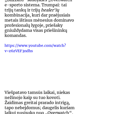
e-sporto sistema. Trumpai: tai 
trijų tankų ir trijų 
healer‘ių
kombinacija, kuri dar praėjusiais 
metais ištisus mėnesius dominavo 
profesionalų lygoje, priešaky 
gniuždydama visas priešininkų 
komandas.
https://www.youtube.com/watch?
v=z6zVEF3ndhs
Viešpatavo tamsūs laikai, niekas 
nežinojo kaip su tuo kovoti. 
Žaidimas greitai prarado intrigą, 
tapo nebeįdomus; daugelis kuriam 
laikui nusisuko nuo „Overwatch“
, 