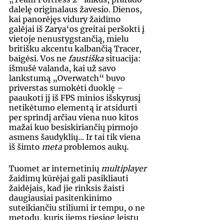
dalelę originalaus žavesio. Dienos, 
kai panorėjęs vidury žaidimo 
galėjai iš Zarya‘os greitai peršokti į 
vietoje nenustygstančią, mielu 
britišku akcentu kalbančią Tracer, 
baigėsi. Vos ne 
faustiška 
situacija: 
išmušė valanda, kai už savo 
lankstumą „Overwatch“ buvo 
priverstas sumokėti duoklę – 
paaukoti jį iš FPS minios išskyrusį 
netikėtumo elementą ir atsidurti 
per sprindį arčiau viena nuo kitos 
mažai kuo besiskiriančių pirmojo 
asmens šaudyklių... Ir tai tik viena 
iš šimto 
meta 
problemos aukų.
Tuomet ar internetinių 
multiplayer 
žaidimų kūrėjai gali pasikliauti 
žaidėjais, kad jie rinksis žaisti 
daugiausiai pasitenkinimo 
suteikiančiu stiliumi ir tempu, o ne 
metodu, kuris jiems tiesiog leistų 