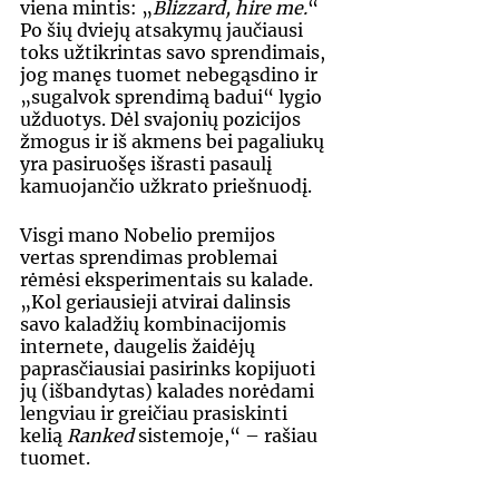
viena mintis: „
Blizzard, hire me.
“ 
Po šių dviejų atsakymų jaučiausi 
toks užtikrintas savo sprendimais, 
jog manęs tuomet nebegąsdino ir 
„sugalvok sprendimą badui“ lygio 
užduotys. Dėl svajonių pozicijos 
žmogus ir iš akmens bei pagaliukų 
yra pasiruošęs išrasti pasaulį 
kamuojančio užkrato priešnuodį.
Visgi mano Nobelio premijos 
vertas sprendimas problemai 
rėmėsi eksperimentais su kalade. 
„Kol geriausieji atvirai dalinsis 
savo kaladžių kombinacijomis 
internete, daugelis žaidėjų 
paprasčiausiai pasirinks kopijuoti 
jų (išbandytas) kalades norėdami 
lengviau ir greičiau prasiskinti 
kelią 
Ranked
 sistemoje,“ – rašiau 
tuomet.