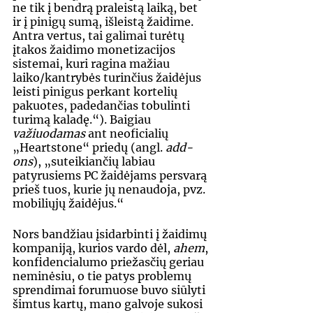
ne tik į bendrą praleistą laiką, bet 
ir į pinigų sumą, išleistą žaidime. 
Antra vertus, tai galimai turėtų 
įtakos žaidimo monetizacijos 
sistemai, kuri ragina mažiau 
laiko/kantrybės turinčius žaidėjus 
leisti pinigus perkant kortelių 
pakuotes, padedančias tobulinti 
turimą kaladę.“). Baigiau 
važiuodamas 
ant neoficialių 
„Heartstone“ priedų (angl. 
add-
ons
), „suteikiančių labiau 
patyrusiems PC žaidėjams persvarą 
prieš tuos, kurie jų nenaudoja, pvz. 
mobiliųjų žaidėjus.“
Nors bandžiau įsidarbinti į žaidimų 
kompaniją, kurios vardo dėl, 
ahem
, 
konfidencialumo priežasčių geriau 
neminėsiu, o tie patys problemų 
sprendimai forumuose buvo siūlyti 
šimtus kartų, mano galvoje sukosi 