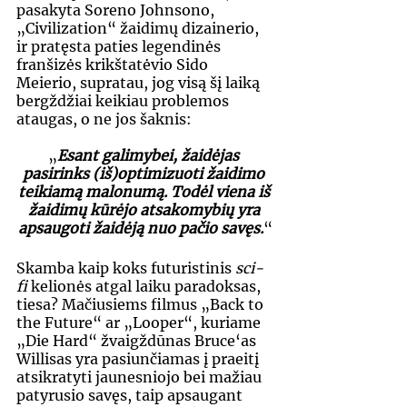
pasakyta Soreno Johnsono, 
„Civilization“ žaidimų dizainerio, 
ir pratęsta paties legendinės 
franšizės krikštatėvio Sido 
Meierio, supratau, jog visą šį laiką 
bergždžiai keikiau problemos 
ataugas, o ne jos šaknis:
„
Esant galimybei, žaidėjas 
pasirinks (iš)optimizuoti žaidimo 
teikiamą malonumą. Todėl viena iš 
žaidimų kūrėjo atsakomybių yra 
apsaugoti žaidėją nuo pačio savęs.
“
Skamba kaip koks futuristinis 
sci-
fi
 kelionės atgal laiku paradoksas, 
tiesa? Mačiusiems filmus „Back to 
the Future“ ar „Looper“, kuriame 
„Die Hard“
žvaigždūnas Bruce‘as 
Willisas yra pasiunčiamas į praeitį 
atsikratyti jaunesniojo bei mažiau 
patyrusio savęs, taip apsaugant 