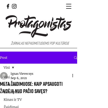
Žurnalas nepasimetusiems pop kultūroje
Post
Visi
Ignas Vieversys
Visi
Sep 6, 2021
Meta žaidimuose: kaip apsaugoti
Kultūra
žaidėją nuo pačio savęs?
Literatūra
Kinas ir TV
Žaidimai