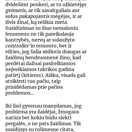
dvidešimt penkeri, ar tu užkietėjęs 
geimeris, 
ar tik savaitgaliais ant 
sofos 
pakapojantis 
mėgėjas, ir ar 
išvis žinai, ką reiškia 
meta.
Susidūrimas su šiuo nemaloniu 
fenomenu ne tik pareikalauja 
kantrybės, nervų ar sulaužyto 
controller’io
 remonto, bet ir 
vilties, jog šalia sėdintis draugas ar 
žaidimų bendruomenė žino, kad 
perdėtai dažnai pasitelkiamos 
neįveikiamos taktikos gadina 
patirtį (kitiems). Aišku, visada gali 
atsikirsti tuo pačiu, taip 
prisidėdamas prie pačios 
problemos…
Iki šiol gyvenau manydamas, jog 
problema yra žaidėjai, žmogaus 
natūra bet kokiu būdu siekti 
pergalės, o ne pats žaidimas. Tik 
susidūręs su tolimesne citata, 