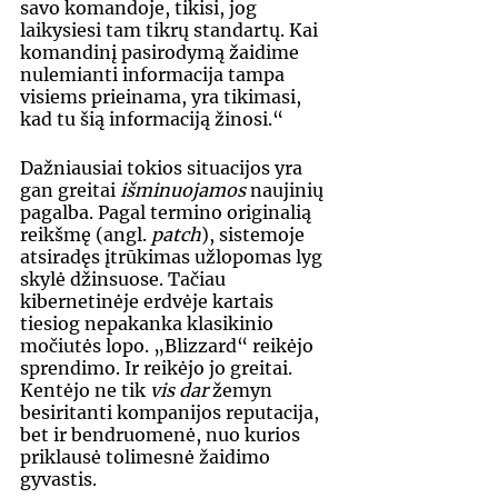
savo komandoje, tikisi, jog 
laikysiesi tam tikrų standartų. Kai 
komandinį pasirodymą žaidime 
nulemianti informacija tampa 
visiems prieinama, yra tikimasi, 
kad tu šią informaciją žinosi.“
Dažniausiai tokios situacijos yra 
gan greitai 
išminuojamos 
naujinių 
pagalba. Pagal termino originalią 
reikšmę (angl. 
patch
), sistemoje 
atsiradęs įtrūkimas užlopomas lyg 
skylė džinsuose. Tačiau 
kibernetinėje erdvėje kartais 
tiesiog nepakanka klasikinio 
močiutės lopo. „Blizzard“ reikėjo 
sprendimo. Ir reikėjo jo greitai. 
Kentėjo ne tik 
vis dar
 žemyn 
besiritanti kompanijos reputacija, 
bet ir bendruomenė, nuo kurios 
priklausė tolimesnė žaidimo 
gyvastis.