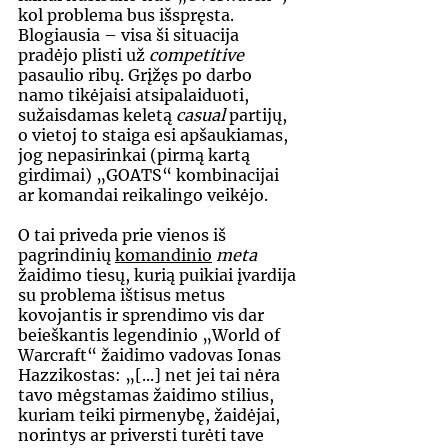
kol problema bus išspręsta. 
Blogiausia – visa ši situacija 
pradėjo plisti už 
competitive
pasaulio ribų. Grįžęs po darbo 
namo tikėjaisi atsipalaiduoti, 
sužaisdamas keletą 
casual 
partijų, 
o vietoj to staiga esi apšaukiamas, 
jog nepasirinkai (pirmą kartą 
girdimai) „GOATS“ kombinacijai 
ar komandai reikalingo veikėjo.
O tai priveda prie vienos iš 
pagrindinių 
komandinio
meta
žaidimo tiesų, kurią puikiai įvardija 
su problema ištisus metus 
kovojantis ir sprendimo vis dar 
beieškantis legendinio „World of 
Warcraft“ žaidimo vadovas Ionas 
Hazzikostas: „[...] net jei tai nėra 
tavo mėgstamas žaidimo stilius, 
kuriam teiki pirmenybę, žaidėjai, 
norintys ar priversti turėti tave 