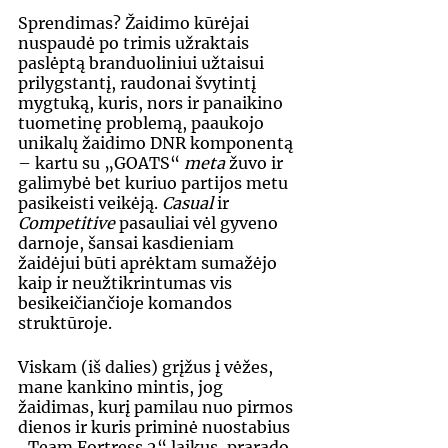
Sprendimas? Žaidimo kūrėjai 
nuspaudė po trimis užraktais 
paslėptą branduoliniui užtaisui 
prilygstantį, raudonai švytintį 
mygtuką, kuris, nors ir panaikino 
tuometinę problemą, paaukojo 
unikalų žaidimo DNR komponentą 
– kartu su „GOATS“ 
meta 
žuvo ir 
galimybė bet kuriuo partijos metu 
pasikeisti veikėją. 
Casual
 ir 
Competitive 
pasauliai vėl gyveno 
darnoje, šansai kasdieniam 
žaidėjui būti aprėktam sumažėjo 
kaip ir neužtikrintumas vis 
besikeičiančioje komandos 
struktūroje.
Viskam (iš dalies) grįžus į vėžes, 
mane kankino mintis, jog 
žaidimas, kurį pamilau nuo pirmos 
dienos ir kuris priminė nuostabius 
„Team Fortress 2“ laikus, prarado 