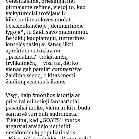
Vėlesniajame, priešingai nei 
pirmajame režime, vietoj to, kad 
vaikytumeisi trofėjaus ir 
kibernetinės šlovės nuolat 
besislenkančioje „deimantinėje 
lygoje“, tu žaidi savo malonumui. 
Be jokių kaupiamųjų, turnyrinės 
lentelės taškų ar šansų likti 
aprėktam entuziazmu 
„pasidalinti“ trokštančių 
trylikamečių – visa tai, dėl ko 
vienas gali pamilti 
competitive 
žaidimo sceną, o kitas mesti 
žaidimą visiems laikams.
Visgi, kaip žmonijos istorija ar 
prieš tai minėtieji fantastiniai 
pasauliai moko, vienu ar kitu būdu 
santarvė turi būti sudrumsta. 
Tikėtina, kad „GOATS“ 
metos 
atgarsiai ataidėjo net ir iki 
nesidominčių populiariosios 
„Blizzard“ šaudyklės „Overwatch“ 