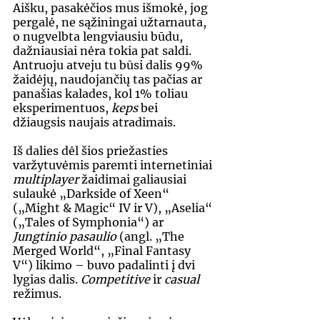
Aišku, pasakėčios mus išmokė, jog 
pergalė, ne sąžiningai užtarnauta, 
o nugvelbta lengviausiu būdu, 
dažniausiai nėra tokia pat saldi. 
Antruoju atveju tu būsi dalis 99% 
žaidėjų, naudojančių tas pačias ar 
panašias kalades, kol 1% toliau 
eksperimentuos, 
keps 
bei 
džiaugsis naujais atradimais.
Iš dalies dėl šios priežasties 
varžytuvėmis paremti internetiniai 
multiplayer 
žaidimai galiausiai 
sulaukė „Darkside of Xeen“ 
(„Might & Magic“ IV ir V), „Aselia“ 
(„Tales of Symphonia“) ar 
Jungtinio pasaulio
 (angl. „The 
Merged World“, „Final Fantasy 
V“) likimo – buvo padalinti į dvi 
lygias dalis. 
Competitive
 ir 
casual
režimus.