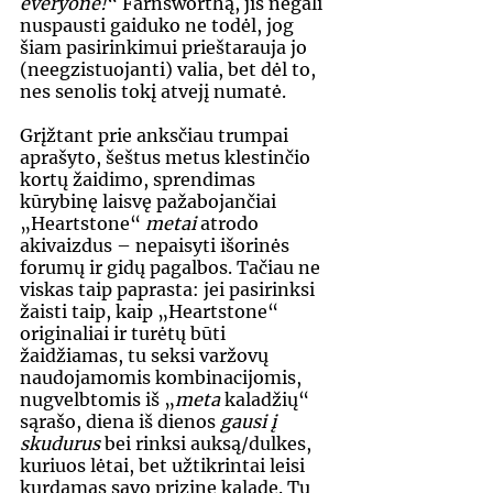
everyone!
“ Farnsworthą, jis negali 
nuspausti gaiduko ne todėl, jog 
šiam pasirinkimui prieštarauja jo 
(neegzistuojanti) valia, bet dėl to, 
nes senolis tokį atvejį numatė.
Grįžtant prie anksčiau trumpai 
aprašyto, šeštus metus klestinčio 
kortų žaidimo, sprendimas 
kūrybinę laisvę pažabojančiai 
„Heartstone“ 
metai 
atrodo 
akivaizdus – nepaisyti išorinės 
forumų ir gidų pagalbos. Tačiau ne 
viskas taip paprasta: jei pasirinksi 
žaisti taip, kaip „Heartstone“ 
originaliai ir turėtų būti 
žaidžiamas, tu seksi varžovų 
naudojamomis kombinacijomis, 
nugvelbtomis iš „
meta
 kaladžių“ 
sąrašo, diena iš dienos 
gausi į 
skudurus
 bei rinksi auksą/dulkes, 
kuriuos lėtai, bet užtikrintai leisi 
kurdamas savo prizinę kaladę. Tu 