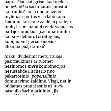
paprasčiausiai įgriso, kad niekas 
nebežaidžia šachmatais įprastai 
kaip anksčiau, o nuo mažens 
mylimas sportas viso labo tapo 
žaidimu, kuriame žaidėjai pradėjo 
mokytis bei naudoti efektyviausias 
partijos pradžios (šachmatininkų 
kalba – debiuto) strategijas, 
kopijuojant geriausiuosius. 
Skamba pažįstamai? 
Aišku, dvidešimt metų trukęs 
pasitraukimas ar tuomet 
nežinomos 
meta 
kombinacijos 
nesustabdė Fischerio nuo 
pakartotinio, 
popensijinio 
dominavimo žaidime. Visgi, net ir 
būdamas pranašesnis už 99% 
pasaulio šachmatininkų, jis 
negalėjo iki galo mėgautis 
šachmatais žinodamas, į ką pavirto 
jo mėgstamiausias žaidimas. O tai 
galiausiai privedė jį prie sprendimo 