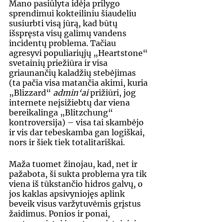
Mano pasiūlyta idėja prilygo 
sprendimui kokteiliniu šiaudeliu 
susiurbti visą jūrą, kad būtų 
išspręsta visų galimų vandens 
incidentų problema. Tačiau 
agresyvi populiariųjų „Heartstone“ 
svetainių priežiūra ir visa 
griaunančių kaladžių stebėjimas 
(ta pačia visa matančia akimi, kuria 
„Blizzard“ 
admin‘ai 
prižiūri, jog 
internete neįsižiebtų dar viena 
bereikalinga „Blitzchung“ 
kontroversija) – visa tai skambėjo 
ir vis dar tebeskamba gan logiškai, 
nors ir šiek tiek totalitariškai.
Maža tuomet žinojau, kad, net ir 
pažabota, ši sukta problema yra tik 
viena iš tūkstančio hidros galvų, o 
jos kaklas apsivyniojęs aplink 
beveik visus varžytuvėmis grįstus 
žaidimus. Ponios ir ponai, 