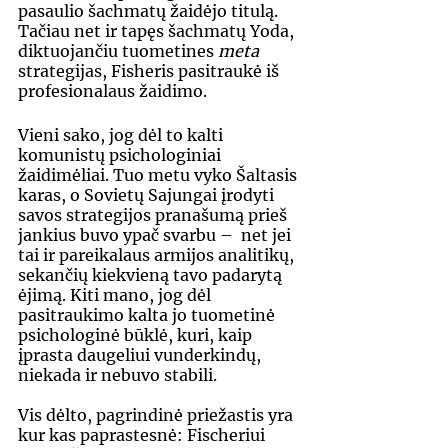
pasaulio šachmatų žaidėjo titulą. 
Tačiau net ir tapęs šachmatų Yoda, 
diktuojančiu tuometines 
meta 
strategijas, Fisheris pasitraukė iš 
profesionalaus žaidimo.
Vieni sako, jog dėl to kalti 
komunistų psichologiniai 
žaidimėliai. Tuo metu vyko Šaltasis 
karas, o Sovietų Sajungai įrodyti 
savos strategijos pranašumą prieš 
jankius buvo ypač svarbu –  net jei 
tai ir pareikalaus armijos analitikų, 
sekančių kiekvieną tavo padarytą 
ėjimą. Kiti mano, jog dėl 
pasitraukimo kalta jo tuometinė 
psichologinė būklė, kuri, kaip 
įprasta daugeliui vunderkindų, 
niekada ir nebuvo stabili.
Vis dėlto, pagrindinė priežastis yra 
kur kas paprastesnė: Fischeriui 