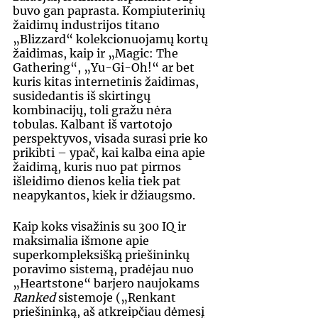
buvo gan paprasta. Kompiuterinių 
žaidimų industrijos titano 
„Blizzard“ kolekcionuojamų kortų 
žaidimas, kaip ir „Magic: The 
Gathering“, „Yu-Gi-Oh!“ ar bet 
kuris kitas internetinis žaidimas, 
susidedantis iš skirtingų 
kombinacijų, toli gražu nėra 
tobulas. Kalbant iš vartotojo 
perspektyvos, visada surasi prie ko 
prikibti – ypač, kai kalba eina apie 
žaidimą, kuris nuo pat pirmos 
išleidimo dienos kelia tiek pat 
neapykantos, kiek ir džiaugsmo.
Kaip koks visažinis su 300 IQ ir 
maksimalia išmone apie 
superkompleksišką priešininkų 
poravimo sistemą, pradėjau nuo 
„Heartstone“ barjero naujokams 
Ranked
 sistemoje („Renkant 
priešininką, aš atkreipčiau dėmesį 