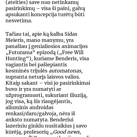
(ateities) save nuo netinkamų 
pasirinkimų – visa ši paini, galvą 
apsukanti koncepcija turėtų būti 
nesvetima.
Tačiau tai, apie ką kalba Sidas 
Meieris, mano manymu, yra 
panašiau į genialiosios animacijos 
„Futurama“ epizodą („Free Will 
Hunting“), kuriame Benderis, visa 
vagiantis bei pašiepiantis 
kosminės trijulės 
automatonas
, 
supranta neturįs laisvos valios. 
Kitaip sakant – visi jo pasirinkimai 
buvo ir yra numatyti ar 
užprogramuoti, sukuriant iliuziją, 
jog visa, ką šis riaugėjantis, 
aliuminis androidas 
renkasi/daro/galvoja, nėra iš 
anksto numatyta. Benderiui 
lazeriniu ginklu nusitaikius į savo 
kūrėją, profesorių „
Good news, 