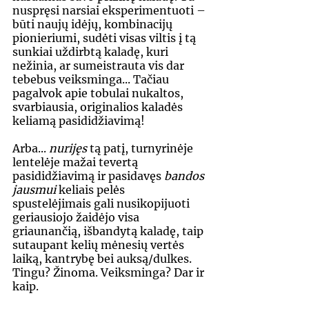
nuspręsi narsiai eksperimentuoti – 
būti naujų idėjų, kombinacijų 
pionieriumi, sudėti visas viltis į tą 
sunkiai uždirbtą kaladę, kuri 
nežinia, ar sumeistrauta vis dar 
tebebus veiksminga... Tačiau 
pagalvok apie tobulai nukaltos, 
svarbiausia, originalios kaladės 
keliamą pasididžiavimą!
Arba... 
nurijęs 
tą patį,
turnyrinėje 
lentelėje mažai tevertą 
pasididžiavimą ir pasidavęs 
bandos 
jausmui
 keliais pelės 
spustelėjimais gali nusikopijuoti 
geriausiojo žaidėjo visa 
griaunančią, išbandytą kaladę, taip 
sutaupant kelių mėnesių vertės 
laiką, kantrybę bei auksą/dulkes. 
Tingu? Žinoma. Veiksminga? Dar ir 
kaip.