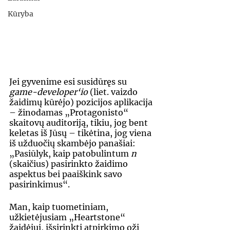
Kūryba
Jei gyvenime esi susidūręs su 
game-developer‘io
 (liet. vaizdo 
žaidimų kūrėjo) pozicijos aplikacija 
– žinodamas „Protagonisto“ 
skaitovų auditoriją, tikiu, jog bent 
keletas iš Jūsų – tikėtina, jog viena 
iš užduočių skambėjo panašiai: 
„Pasiūlyk, kaip patobulintum 
n
(skaičius) pasirinkto žaidimo 
aspektus bei paaiškink savo 
pasirinkimus“.
Man, kaip tuometiniam, 
užkietėjusiam „Heartstone“ 
žaidėjui, išsirinkti atpirkimo ožį 