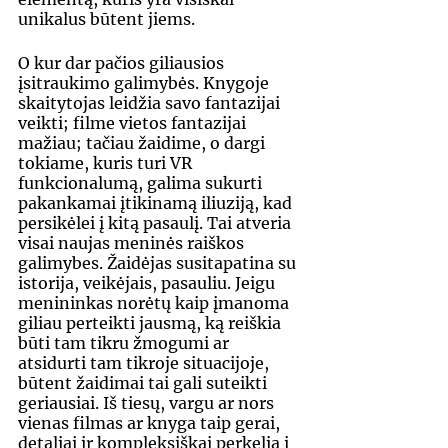
unikalus būtent jiems. 
O kur dar pačios giliausios 
įsitraukimo galimybės. Knygoje 
skaitytojas leidžia savo fantazijai 
veikti; filme vietos fantazijai 
mažiau; tačiau žaidime, o dargi 
tokiame, kuris turi VR 
funkcionalumą, galima sukurti 
pakankamai įtikinamą iliuziją, kad 
persikėlei į kitą pasaulį. Tai atveria 
visai naujas meninės raiškos 
galimybes. Žaidėjas susitapatina su 
istorija, veikėjais, pasauliu. Jeigu 
menininkas norėtų kaip įmanoma 
giliau perteikti jausmą, ką reiškia 
būti tam tikru žmogumi ar 
atsidurti tam tikroje situacijoje, 
būtent žaidimai tai gali suteikti 
geriausiai. Iš tiesų, vargu ar nors 
vienas filmas ar knyga taip gerai, 
detaliai ir kompleksiškai perkelia į 