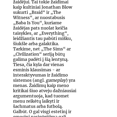
žaidėjui. Tai tokie žaidimai 
kaip kultiniai Jonathan Blow 
sukurti „Braid“ ir „The 
Witness“, ar nuostabusis 
„Baba Is You“, kuriame 
žaidėjas pats nuolat keičia 
taisykles, ar „Everything“, 
leidžiantis tau pabūti mišku, 
šiukšle arba galaktika. 
Tarkime, net „The Sims“ ar 
„Civilization“ seriją būtų 
galima padėti į šią lentyną. 
Tiesa, čia kyla dar vienas 
esminis klausimas - ar 
interaktyvumas ir žaidimo 
sistemos (angl. 
gameplay
) yra 
menas. Žaidimų kaip meno 
kritikai šiuo atveju dažniausiai 
argumentuoja, kad tuomet 
menu reikėtų laikyti ir 
šachmatus arba futbolą. 
Galbūt. O gal visgi estetinį ir 
emocinį pasigėrėjimą gali 