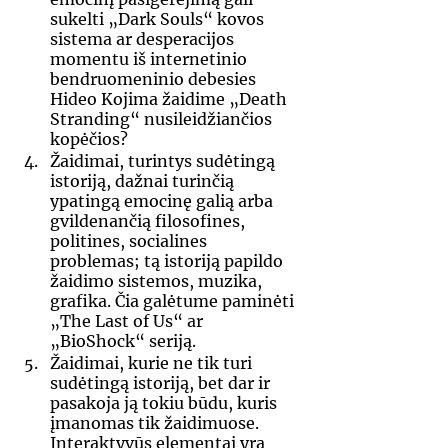
sukelti „Dark Souls“ kovos 
sistema ar desperacijos 
momentu iš internetinio 
bendruomeninio debesies 
Hideo Kojima žaidime „Death 
Stranding“ nusileidžiančios 
kopėčios? 
Žaidimai, turintys sudėtingą 
istoriją, dažnai turinčią 
ypatingą emocinę galią arba 
gvildenančią filosofines, 
politines, socialines 
problemas; tą istoriją papildo 
žaidimo sistemos, muzika, 
grafika. Čia galėtume paminėti 
„The Last of Us“ ar 
„BioShock“ seriją.
Žaidimai, kurie ne tik turi 
sudėtingą istoriją, bet dar ir 
pasakoja ją tokiu būdu, kuris 
įmanomas tik žaidimuose. 
Interaktyvūs elementai yra 