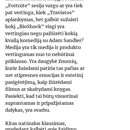
„Fortnite“ sesija vargu ar yra tiek 
pat vertinga, kiek „Traviatos“ 
aplankymas, bet galbūt sužaisti 
kokį „BioShock“ visgi yra 
vertingiau negu pažiūrėti kokią 
kvailą komediją su Adam Sandler? 
Medija yra tik medija ir produkto 
vertingumas nuo to nebūtinai 
priklauso. Yra daugybė žmonių, 
kurie žaisdami patiria tas pačias ar 
net stipresnes emocijas ir estetinį 
pasigėrėjimą, kaip žiūrėdami 
filmus ar skaitydami knygas. 
Pasiekti, kad tai būtų visuotinai 
suprantamas ir pripažįstamas 
dalykas, yra svarbu. 
Kitas natūralus klausimas, 
pradedant kalbėti apie žaidimų 