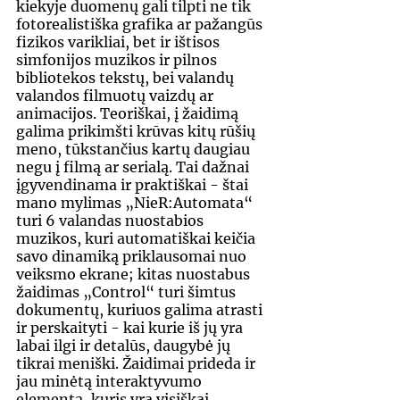
kiekyje duomenų gali tilpti ne tik 
fotorealistiška grafika ar pažangūs 
fizikos varikliai, bet ir ištisos 
simfonijos muzikos ir pilnos 
bibliotekos tekstų, bei valandų 
valandos filmuotų vaizdų ar 
animacijos. Teoriškai, į žaidimą 
galima prikimšti krūvas kitų rūšių 
meno, tūkstančius kartų daugiau 
negu į filmą ar serialą. Tai dažnai 
įgyvendinama ir praktiškai - štai 
mano mylimas „NieR:Automata“ 
turi 6 valandas nuostabios 
muzikos, kuri automatiškai keičia 
savo dinamiką priklausomai nuo 
veiksmo ekrane; kitas nuostabus 
žaidimas „Control“ turi šimtus 
dokumentų, kuriuos galima atrasti 
ir perskaityti - kai kurie iš jų yra 
labai ilgi ir detalūs, daugybė jų 
tikrai meniški. Žaidimai prideda ir 
jau minėtą interaktyvumo 
elementą, kuris yra visiškai 