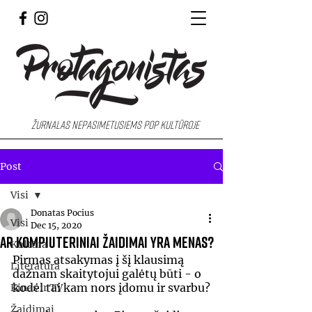
Žurnalas nepasimetusiems pop kultūroje
Post
Visi
Donatas Pocius
Visi
Dec 15, 2020
Ar kompiuteriniai žaidimai yra menas?
Kultūra
Pirmas atsakymas į šį klausimą 
Literatūra
dažnam skaitytojui galėtų būti - o 
kodėl tai kam nors įdomu ir svarbu?
Kinas ir TV
Žaidimai