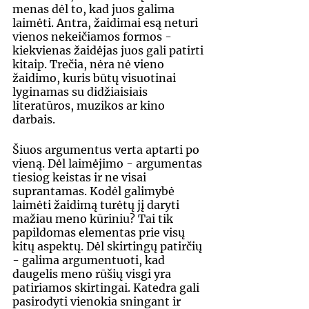
menas dėl to, kad juos galima 
laimėti. Antra, žaidimai esą neturi 
vienos nekeičiamos formos - 
kiekvienas žaidėjas juos gali patirti 
kitaip. Trečia, nėra nė vieno 
žaidimo, kuris būtų visuotinai 
lyginamas su didžiaisiais 
literatūros, muzikos ar kino 
darbais.  
Šiuos argumentus verta aptarti po 
vieną. Dėl laimėjimo - argumentas 
tiesiog keistas ir ne visai 
suprantamas. Kodėl galimybė 
laimėti žaidimą turėtų jį daryti 
mažiau meno kūriniu? Tai tik 
papildomas elementas prie visų 
kitų aspektų. Dėl skirtingų patirčių 
- galima argumentuoti, kad 
daugelis meno rūšių visgi yra 
patiriamos skirtingai. Katedra gali 
pasirodyti vienokia sningant ir 