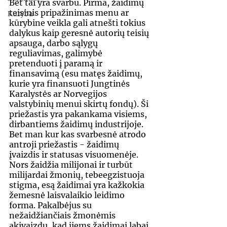
Bet tai yra svarbu. Pirma, žaidimų 
teisinis pripažinimas menu ar 
Kūryba
kūrybine veikla gali atnešti tokius 
dalykus kaip geresnė autorių teisių 
apsauga, darbo sąlygų 
reguliavimas, galimybė 
pretenduoti į paramą ir 
finansavimą (esu matęs žaidimų, 
kurie yra finansuoti Jungtinės 
Karalystės ar Norvegijos 
valstybinių menui skirtų fondų). Ši 
priežastis yra pakankama visiems, 
dirbantiems žaidimų industrijoje. 
Bet man kur kas svarbesnė atrodo 
antroji priežastis - žaidimų 
įvaizdis ir statusas visuomenėje. 
Nors žaidžia milijonai ir turbūt 
milijardai žmonių, tebeegzistuoja 
stigma, esą žaidimai yra kažkokia 
žemesnė laisvalaikio leidimo 
forma. Pakalbėjus su 
nežaidžiančiais žmonėmis 
akivaizdu, kad jiems žaidimai labai 