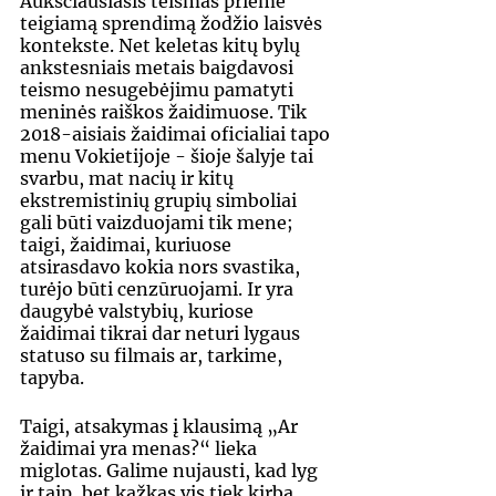
Aukščiausiasis teismas priėmė 
teigiamą sprendimą žodžio laisvės 
kontekste. Net keletas kitų bylų 
ankstesniais metais baigdavosi 
teismo nesugebėjimu pamatyti 
meninės raiškos žaidimuose. Tik 
2018-aisiais žaidimai oficialiai tapo 
menu Vokietijoje - šioje šalyje tai 
svarbu, mat nacių ir kitų 
ekstremistinių grupių simboliai 
gali būti vaizduojami tik mene; 
taigi, žaidimai, kuriuose 
atsirasdavo kokia nors svastika, 
turėjo būti cenzūruojami. Ir yra 
daugybė valstybių, kuriose 
žaidimai tikrai dar neturi lygaus 
statuso su filmais ar, tarkime, 
tapyba.
Taigi, atsakymas į klausimą „Ar 
žaidimai yra menas?“ lieka 
miglotas. Galime nujausti, kad lyg 
ir taip, bet kažkas vis tiek kirba, 