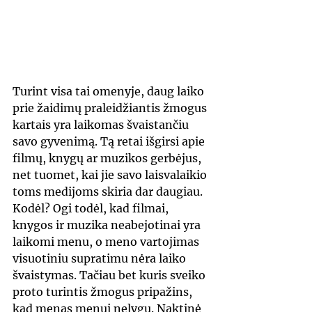
Turint visa tai omenyje, daug laiko 
prie žaidimų praleidžiantis žmogus 
kartais yra laikomas švaistančiu 
savo gyvenimą. Tą retai išgirsi apie 
filmų, knygų ar muzikos gerbėjus, 
net tuomet, kai jie savo laisvalaikio 
toms medijoms skiria dar daugiau. 
Kodėl? Ogi todėl, kad filmai, 
knygos ir muzika neabejotinai yra 
laikomi menu, o meno vartojimas 
visuotiniu supratimu nėra laiko 
švaistymas. Tačiau bet kuris sveiko 
proto turintis žmogus pripažins, 
kad menas menui nelygu. Naktinė 