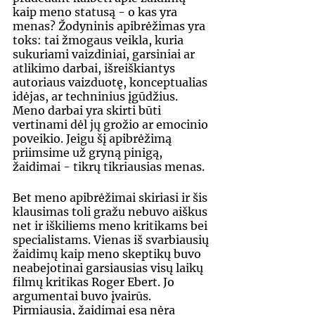
kaip meno statusą - o kas yra 
menas? Žodyninis apibrėžimas yra 
toks: tai žmogaus veikla, kuria 
sukuriami vaizdiniai, garsiniai ar 
atlikimo darbai, išreiškiantys 
autoriaus vaizduotę, konceptualias 
idėjas, ar techninius įgūdžius. 
Meno darbai yra skirti būti 
vertinami dėl jų grožio ar emocinio 
poveikio. Jeigu šį apibrėžimą 
priimsime už gryną pinigą, 
žaidimai - tikrų tikriausias menas. 
Bet meno apibrėžimai skiriasi ir šis 
klausimas toli gražu nebuvo aiškus 
net ir iškiliems meno kritikams bei 
specialistams. Vienas iš svarbiausių 
žaidimų kaip meno skeptikų buvo 
neabejotinai garsiausias visų laikų 
filmų kritikas Roger Ebert. Jo 
argumentai buvo įvairūs. 
Pirmiausia, žaidimai esą nėra 