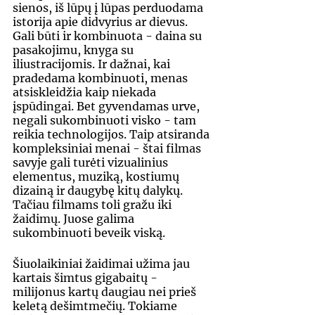
sienos, iš lūpų į lūpas perduodama 
istorija apie didvyrius ar dievus. 
Gali būti ir kombinuota - daina su 
pasakojimu, knyga su 
iliustracijomis. Ir dažnai, kai 
pradedama kombinuoti, menas 
atsiskleidžia kaip niekada 
įspūdingai. Bet gyvendamas urve, 
negali sukombinuoti visko - tam 
reikia technologijos. Taip atsiranda 
kompleksiniai menai - štai filmas 
savyje gali turėti vizualinius 
elementus, muziką, kostiumų 
dizainą ir daugybę kitų dalykų. 
Tačiau filmams toli gražu iki 
žaidimų. Juose galima 
sukombinuoti beveik viską. 
Šiuolaikiniai žaidimai užima jau 
kartais šimtus gigabaitų - 
milijonus kartų daugiau nei prieš 
keletą dešimtmečių. Tokiame 