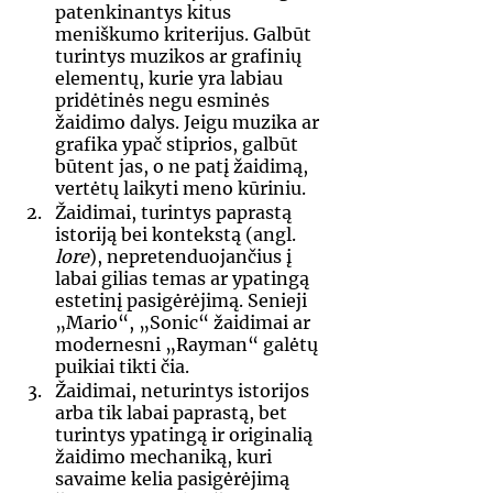
patenkinantys kitus 
meniškumo kriterijus. Galbūt 
turintys muzikos ar grafinių 
elementų, kurie yra labiau 
pridėtinės negu esminės 
žaidimo dalys. Jeigu muzika ar 
grafika ypač stiprios, galbūt 
būtent jas, o ne patį žaidimą, 
vertėtų laikyti meno kūriniu. 
Žaidimai, turintys paprastą 
istoriją bei kontekstą (angl. 
lore
), nepretenduojančius į 
labai gilias temas ar ypatingą 
estetinį pasigėrėjimą. Senieji 
„Mario“, „Sonic“ žaidimai ar 
modernesni „Rayman“ galėtų 
puikiai tikti čia.    
Žaidimai, neturintys istorijos 
arba tik labai paprastą, bet 
turintys ypatingą ir originalią 
žaidimo mechaniką, kuri 
savaime kelia pasigėrėjimą 