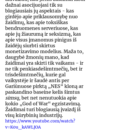
dažnai asocijuojasi tik su 
blogiausiais jų aspektais - kas 
girdėjo apie priklausomybę nuo 
žaidimų, kas apie toksiškas 
bendruomenes serveriuose, kas 
apie jų žiaurumą ir seksizmą, kas 
apie visus įmanomus pinigus iš 
žaidėjų siurbti skirtus 
monetizavimo modelius. Maža to, 
daugybė žmonių mano, kad 
žaidimai yra skirti tik vaikams - ir 
ne tik penkiasdešimtmečių, bet ir 
trisdešimtmečių, kurie gal 
vaikystėje ir šaudė antis per 
Gariūnuose pirktą „NES“ kloną ar 
paskandino baseine kelis šimtus 
simsų
, bet net nenutuokia apie 
kokio „God of War“ egzistavimą. 
Žaidimai turi blogiausią įvaizdį iš 
visų kūrybinių industrijų.
https://www.youtube.com/watch?
v=K0u_kAWLJOA