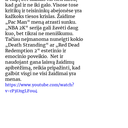
kad gal ir ne iki galo. Visose tose 
kritikų ir teisininkų abejonėse yra 
kažkoks tiesos krislas. Žaidime 
„Pac Man“ meną atrasti sunku. 
„NBA 2K“ serija gali žavėti daug 
kuo, bet tikrai ne meniškumu. 
Tačiau neįmanoma nuneigti kokio 
„Death Stranding“ ar „Red Dead 
Redemption 2“ estetinio ir 
emocinio poveikio.  Net ir 
naudojant gana laisvą žaidimų 
apibrėžimą, reikia pripažinti, kad 
galbūt visgi ne visi žaidimai yra 
menas. 
https://www.youtube.com/watch?
v=rP3UngLFou4