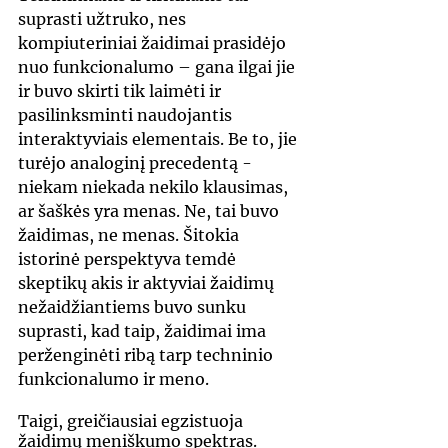
suprasti užtruko, nes 
kompiuteriniai žaidimai prasidėjo 
nuo funkcionalumo – gana ilgai jie 
ir buvo skirti tik laimėti ir 
pasilinksminti naudojantis 
interaktyviais elementais. Be to, jie 
turėjo analoginį precedentą - 
niekam niekada nekilo klausimas, 
ar šaškės yra menas. Ne, tai buvo 
žaidimas, ne menas. Šitokia 
istorinė perspektyva temdė 
skeptikų akis ir aktyviai žaidimų 
nežaidžiantiems buvo sunku 
suprasti, kad taip, žaidimai ima 
perženginėti ribą tarp techninio 
funkcionalumo ir meno. 
Taigi, greičiausiai egzistuoja 
žaidimų meniškumo spektras. 