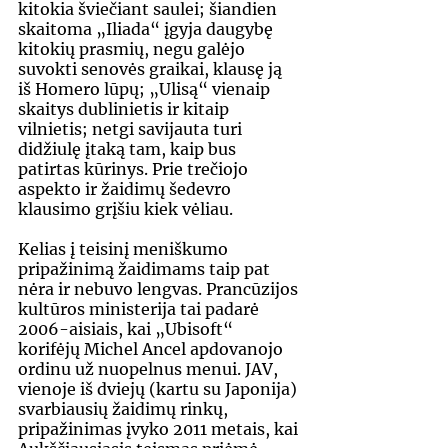
kitokia šviečiant saulei; šiandien 
skaitoma „Iliada“ įgyja daugybę 
kitokių prasmių, negu galėjo 
suvokti senovės graikai, klausę ją 
iš Homero lūpų; „Ulisą“ vienaip 
skaitys dublinietis ir kitaip 
vilnietis; netgi savijauta turi 
didžiulę įtaką tam, kaip bus 
patirtas kūrinys. Prie trečiojo 
aspekto ir žaidimų šedevro 
klausimo grįšiu kiek vėliau.  
Kelias į teisinį meniškumo 
pripažinimą žaidimams taip pat 
nėra ir nebuvo lengvas. Prancūzijos 
kultūros ministerija tai padarė 
2006-aisiais, kai „Ubisoft“ 
korifėjų Michel Ancel apdovanojo 
ordinu už nuopelnus menui. JAV, 
vienoje iš dviejų (kartu su Japonija) 
svarbiausių žaidimų rinkų, 
pripažinimas įvyko 2011 metais, kai 