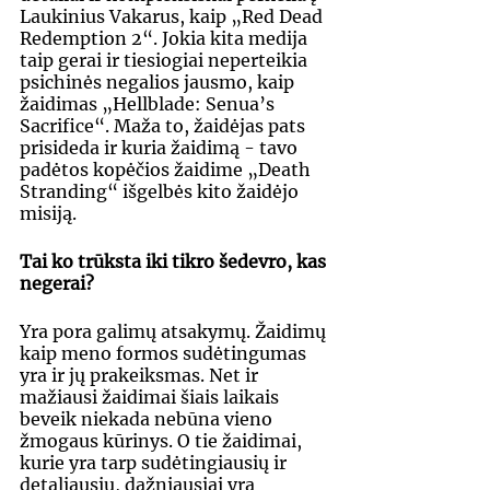
Laukinius Vakarus, kaip „Red Dead 
Redemption 2“. Jokia kita medija 
taip gerai ir tiesiogiai neperteikia 
psichinės negalios jausmo, kaip 
žaidimas „Hellblade: Senua’s 
Sacrifice“. Maža to, žaidėjas pats 
prisideda ir kuria žaidimą - tavo 
padėtos kopėčios žaidime „Death 
Stranding“ išgelbės kito žaidėjo 
misiją. 
Tai ko trūksta iki tikro šedevro, kas 
negerai?
Yra pora galimų atsakymų. Žaidimų 
kaip meno formos sudėtingumas 
yra ir jų prakeiksmas. Net ir 
mažiausi žaidimai šiais laikais 
beveik niekada nebūna vieno 
žmogaus kūrinys. O tie žaidimai, 
kurie yra tarp sudėtingiausių ir 
detaliausių, dažniausiai yra 