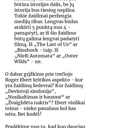
būtina istorijos dalis, be jų 
istorija bus tiesiog nepilna. 
Tokie žaidimai peržengia 
medijų ribas. Lengvas būdas 
atskirti 5 punktą nuo 4 - 
pamąstyti, ar iš šio žaidimo 
būtų galima lengvai padaryti 
filmą. Iš „The Last of Us“ ar 
„Bioshock - taip. Iš 
„NieR:Automata“ ar „Outer 
Wilds“ - ne.  
O dabar grįžkime prie trečiojo 
Roger Ebert kritikos aspekto - kur 
yra žaidimų šedevrai? Kur žaidimų 
„Devintoji simfonija“, 
„Nusikaltimas ir bausmė“ ar 
„Žvaigždėta naktis“? Ebert visiškai 
teisus - nieko panašaus kol kas 
nėra. Bet kodėl? 
Pradėkime nuo to, kad kuo daugiau 