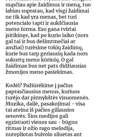
mąsčiau apie žaidimus ir meną, tuo 
labiau supratau, kad visgi žaidimai 
ne tik kad yra menas, bet turi 
potencialo tapti ir aukščiausia 
meno forma. Esu gana tvirtai 
įsitikinęs, kad po kurio laiko (nors 
gal tai ir bus dešimtmečiai ar 
amžiai) turėsime tokių žaidimų, 
kurie bus tarp geriausių kada nors 
sukurtų meno kūrinių. O gal 
žaidimas bus net pats didžiausias 
žmonijos meno pasiekimas. 
Kodėl? Pažiūrėkime į pačius 
paprasčiausius menus, kuriuos 
turėjo dar pirmykštės visuomenės. 
Muzika, dailė, pasakojimai - visa 
tai ateina iš pačios giliausios 
senovės. Šios medijos gali 
egzistuoti vienos sau - būgno 
ritmas ir ožio rago melodija, 
nutepliotas buivolo siluetas ant 