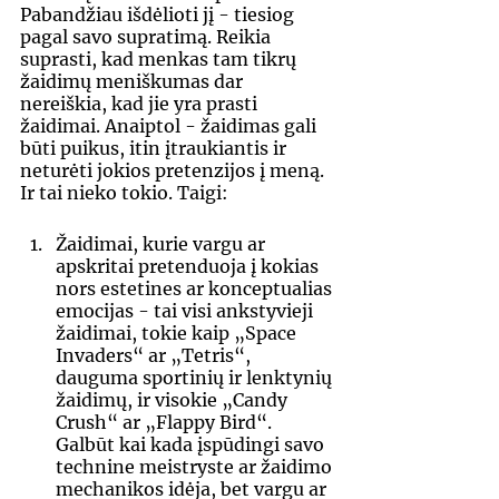
Pabandžiau išdėlioti jį - tiesiog 
pagal savo supratimą. Reikia 
suprasti, kad menkas tam tikrų 
žaidimų meniškumas dar 
nereiškia, kad jie yra prasti 
žaidimai. Anaiptol - žaidimas gali 
būti puikus, itin įtraukiantis ir 
neturėti jokios pretenzijos į meną. 
Ir tai nieko tokio. Taigi: 
Žaidimai, kurie vargu ar 
apskritai pretenduoja į kokias 
nors estetines ar konceptualias 
emocijas - tai visi ankstyvieji 
žaidimai, tokie kaip „Space 
Invaders“ ar „Tetris“, 
dauguma sportinių ir lenktynių 
žaidimų, ir visokie „Candy 
Crush“ ar „Flappy Bird“. 
Galbūt kai kada įspūdingi savo 
technine meistryste ar žaidimo 
mechanikos idėja, bet vargu ar 